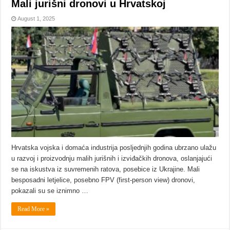
Mali jurišni dronovi u Hrvatskoj
August 1, 2025
Hrvatska vojska i domaća industrija posljednjih godina ubrzano ulažu
u razvoj i proizvodnju malih jurišnih i izviđačkih dronova, oslanjajući
se na iskustva iz suvremenih ratova, posebice iz Ukrajine. Mali
besposadni letjelice, posebno FPV (first-person view) dronovi,
pokazali su se iznimno …
Read More »