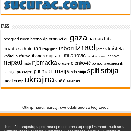
Tags
gaza
hamas
dronovi
hdz
beograd
bosna
dp
eu
biden
izrael
izbori
iran
hrvatska
kaštela
huti
jemen
izbjeglice
milanović
libanon
migranti
kaštel sućurac
nabava
moskva
most
napad
njemačka
plenković
oružje
nato
predsjednik
pomoć
srbija
split
rusija
putin
prosvjed
sirija
primirje
rafah
sdp
ukrajina
taoci
vučić
trump
zelenski
Otkrij, nauči, uživaj: sve odabrano za tvoj život!
Turistički smještaj u prekrasnoj mediteranskoj regiji Dalmaciji nudi se u