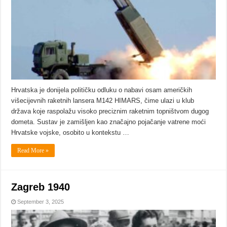
Hrvatska je donijela političku odluku o nabavi osam američkih
višecijevnih raketnih lansera M142 HIMARS, čime ulazi u klub
država koje raspolažu visoko preciznim raketnim topništvom dugog
dometa. Sustav je zamišljen kao značajno pojačanje vatrene moći
Hrvatske vojske, osobito u kontekstu …
Read More »
Zagreb 1940
September 3, 2025