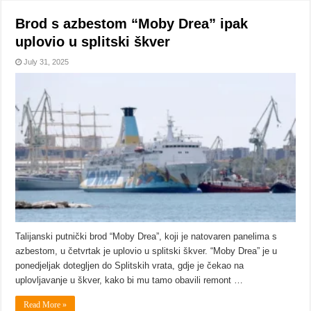
Brod s azbestom “Moby Drea” ipak
uplovio u splitski škver
July 31, 2025
Talijanski putnički brod “Moby Drea”, koji je natovaren panelima s
azbestom, u četvrtak je uplovio u splitski škver. “Moby Drea” je u
ponedjeljak dotegljen do Splitskih vrata, gdje je čekao na
uplovljavanje u škver, kako bi mu tamo obavili remont …
Read More »