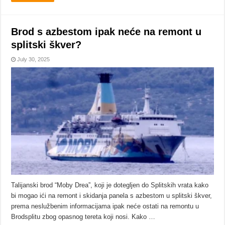
Brod s azbestom ipak neće na remont u
splitski škver?
July 30, 2025
Talijanski brod “Moby Drea”, koji je dotegljen do Splitskih vrata kako
bi mogao ići na remont i skidanja panela s azbestom u splitski škver,
prema neslužbenim informacijama ipak neće ostati na remontu u
Brodsplitu zbog opasnog tereta koji nosi. Kako …