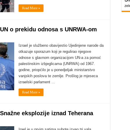
zel
Read More »
io UN o prekidu odnosa s UNRWA-om
Izrael je službeno obavijestio Ujedinjene narode da
otkazuje sporazum koji je regulirao njegove
odnose s glavnom organizacijom UN-a za pomoć
palestinskim izbjeglicama (UNRWA) od 1967.
godine, priopćilo je u ponedjeljak ministarstvo
vanjskih poslova te zemlje. Prošlog je mjeseca
izraelski parlament …
Read More »
n. Snažne eksplozije iznad Teherana
Irael je u prvim satima subote izveo tri vala