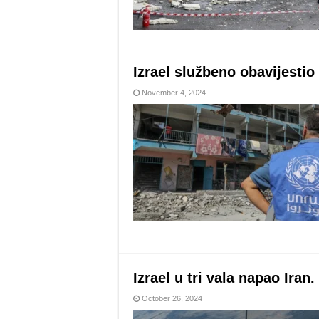
Izrael službeno obavijest
November 4, 2024
Izrael u tri vala napao Ira
October 26, 2024