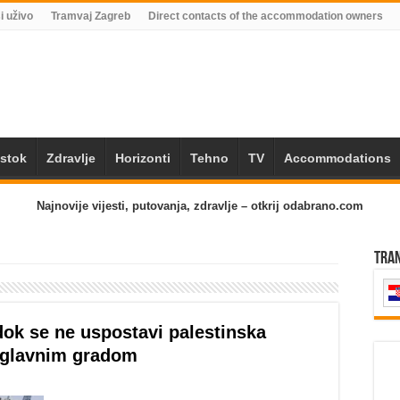
i uživo
Tramvaj Zagreb
Direct contacts of the accommodation owners
Istok
Zdravlje
Horizonti
Tehno
TV
Accommodations
Najnovije vijesti, putovanja, zdravlje – otkrij odabrano.com
Tra
ok se ne uspostavi palestinska
 glavnim gradom