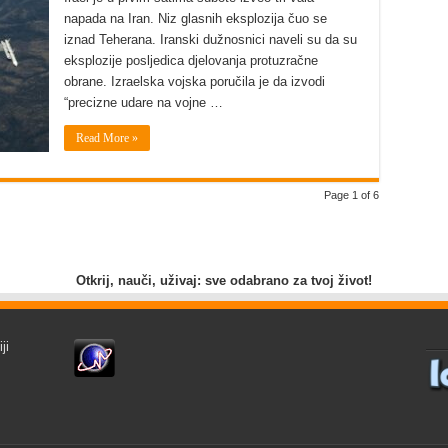
napada na Iran. Niz glasnih eksplozija čuo se
iznad Teherana. Iranski dužnosnici naveli su da su
eksplozije posljedica djelovanja protuzračne
obrane. Izraelska vojska poručila je da izvodi
“precizne udare na vojne …
Read More »
Page 1 of 6
Otkrij, nauči, uživaj: sve odabrano za tvoj život!
ji