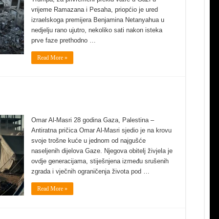
vrijeme Ramazana i Pesaha, priopćio je ured
izraelskoga premijera Benjamina Netanyahua u
nedjelju rano ujutro, nekoliko sati nakon isteka
prve faze prethodno …
Read More »
Omar Al-Masri 28 godina Gaza, Palestina –
Antiratna pričica Omar Al-Masri sjedio je na krovu
svoje trošne kuće u jednom od najgušće
naseljenih dijelova Gaze. Njegova obitelj živjela je
ovdje generacijama, stiješnjena između srušenih
zgrada i vječnih ograničenja života pod …
Read More »