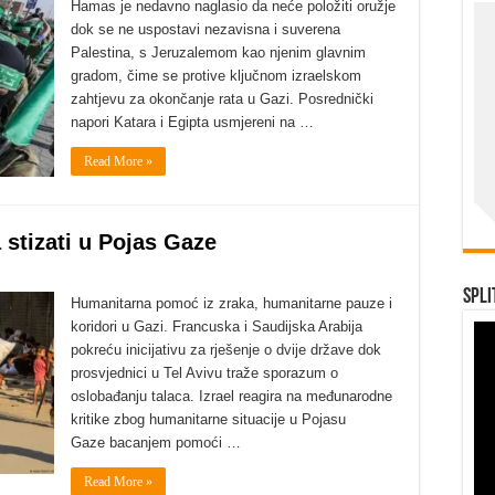
Hamas je nedavno naglasio da neće položiti oružje
dok se ne uspostavi nezavisna i suverena
Palestina, s Jeruzalemom kao njenim glavnim
gradom, čime se protive ključnom izraelskom
zahtjevu za okončanje rata u Gazi. Posrednički
napori Katara i Egipta usmjereni na …
Read More »
stizati u Pojas Gaze
Spli
Humanitarna pomoć iz zraka, humanitarne pauze i
koridori u Gazi. Francuska i Saudijska Arabija
pokreću inicijativu za rješenje o dvije države dok
prosvjednici u Tel Avivu traže sporazum o
oslobađanju talaca. Izrael reagira na međunarodne
kritike zbog humanitarne situacije u Pojasu
Gaze bacanjem pomoći …
Read More »