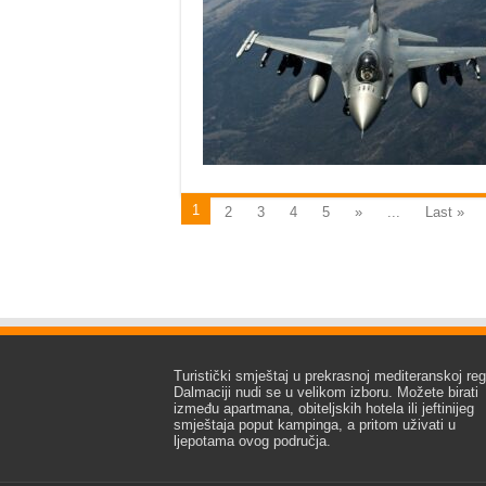
1
2
3
4
5
»
...
Last »
Turistički smještaj u prekrasnoj mediteranskoj regi
Dalmaciji nudi se u velikom izboru. Možete birati
između apartmana, obiteljskih hotela ili jeftinijeg
smještaja poput kampinga, a pritom uživati u
ljepotama ovog područja.