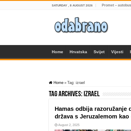
Promet – autobus
SATURDAY , 8 AUGUST 2026
Home
Hrvatska
Svijet
Vijesti
Home
»
Tag:
izrael
Tag Archives:
izrael
Hamas odbija razoružanje d
država s Jeruzalemom kao
August 2, 2025