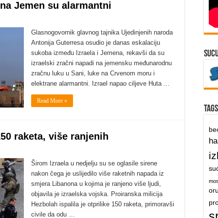
i na Jemen su alarmantni
Glasnogovornik glavnog tajnika Ujedinjenih naroda
Antonija Guterresa osudio je danas eskalaciju
sukoba između Izraela i Jemena, rekavši da su
suc
izraelski zračni napadi na jemensku međunarodnu
zračnu luku u Sani, luke na Crvenom moru i
elektrane alarmantni. Izrael napao ciljeve Huta …
Read More »
Tags
be
50 raketa, više ranjenih
h
iz
Širom Izraela u nedjelju su se oglasile sirene
su
nakon čega je uslijedilo više raketnih napada iz
mos
smjera Libanona u kojima je ranjeno više ljudi,
or
objavila je izraelska vojska. Proiranska milicija
pr
Hezbolah ispalila je otprilike 150 raketa, primoravši
s
civile da odu …