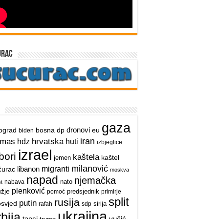
urac
gaza
dronovi
ograd
bosna
dp
eu
biden
iran
hrvatska
amas
hdz
huti
izbjeglice
izrael
bori
kaštela
kaštel
jemen
milanović
libanon
migranti
ćurac
moskva
napad
njemačka
nato
nabava
t
plenković
užje
predsjednik
pomoć
primirje
split
rusija
putin
osvjed
sirija
rafah
sdp
ukrajina
rbija
taoci
vučić