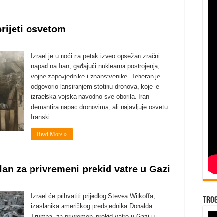
prijeti osvetom
Izrael je u noći na petak izveo opsežan zračni
napad na Iran, gađajući nuklearna postrojenja,
vojne zapovjednike i znanstvenike. Teheran je
odgovorio lansiranjem stotinu dronova, koje je
izraelska vojska navodno sve oborila. Iran
demantira napad dronovima, ali najavljuje osvetu.
Iranski …
Read More »
plan za privremeni prekid vatre u Gazi
Izrael će prihvatiti prijedlog Stevea Witkoffa,
Trog
izaslanika američkog predsjednika Donalda
Trumpa, za privremeni prekid vatre u Gazi u