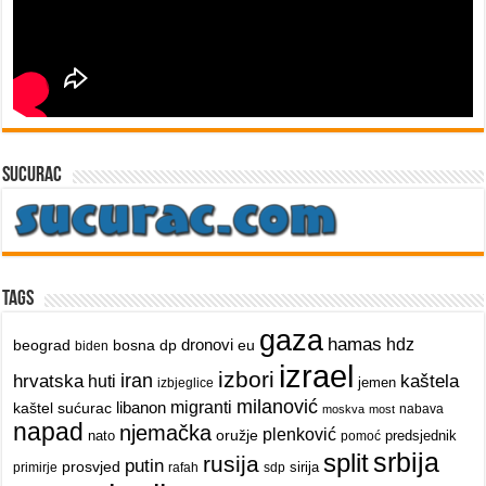
sucurac
Tags
gaza
hamas
dronovi
hdz
beograd
bosna
dp
eu
biden
izrael
izbori
iran
hrvatska
kaštela
huti
jemen
izbjeglice
milanović
libanon
migranti
kaštel sućurac
nabava
moskva
most
napad
njemačka
plenković
oružje
nato
predsjednik
pomoć
srbija
split
rusija
putin
prosvjed
sirija
primirje
rafah
sdp