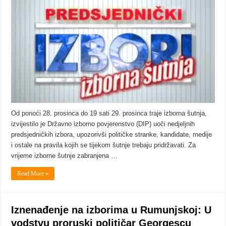
Od ponoći 28. prosinca do 19 sati 29. prosinca traje izborna šutnja,
izvijestilo je Državno izborno povjerenstvo (DIP) uoči nedjeljnih
predsjedničkih izbora, upozorivši političke stranke, kandidate, medije
i ostale na pravila kojih se tijekom šutnje trebaju pridržavati. Za
vrijeme izborne šutnje zabranjena …
Read More »
Iznenađenje na izborima u Rumunjskoj: U
vodstvu proruski političar Georgescu