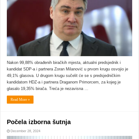
Nakon 99,88% obrađenih biračkih mjesta, aktualni predsjednik i
kandidat SDP-a i partnera Zoran Milanović u prvom krugu osvojio je
49,1% glasova. U drugom krugu sučelit će se s predsjedničkim
kandidatom HDZ-a i partnera Draganom Primorcem, za kojeg je
glasalo 19,35% birača. Treća je nezavisna …
Read More »
Počela izborna šutnja
December 28, 2024