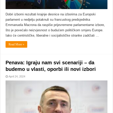
Dobri izborni rezultati krajnje desnice na izborima za Europski
parlament u nedjelju potaknuli su francuskog predsjednika
Emmanuela Macrona da raspiše prijevremene parlamentarne izbore,
što je povećalo neizvjesnost o budućem političkom smjeru Europe.
Iako će centrističke, liberalne i socijalističke stranke zadržati …
Read More »
Penava: Igraju nam svi scenariji – da
budemo u vlasti, oporbi ili novi izbori
April 24, 2024