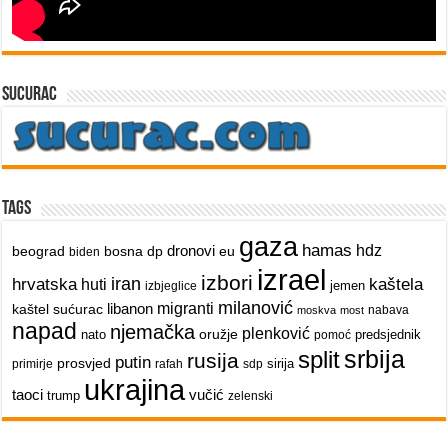
sucurac
Tags
gaza
hamas
dronovi
hdz
beograd
bosna
dp
eu
biden
izrael
izbori
iran
hrvatska
kaštela
huti
jemen
izbjeglice
milanović
libanon
migranti
kaštel sućurac
nabava
moskva
most
napad
njemačka
plenković
oružje
nato
predsjednik
pomoć
srbija
split
rusija
putin
prosvjed
sirija
primirje
rafah
sdp
ukrajina
taoci
vučić
trump
zelenski