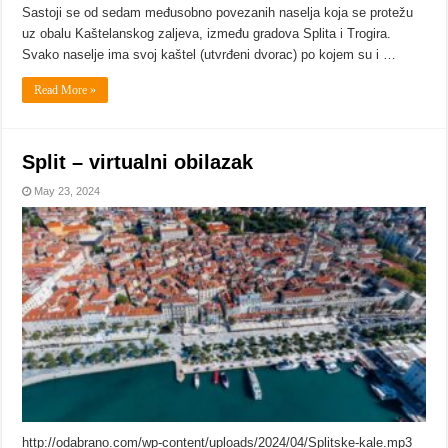
Sastoji se od sedam međusobno povezanih naselja koja se protežu
uz obalu Kaštelanskog zaljeva, između gradova Splita i Trogira.
Svako naselje ima svoj kaštel (utvrđeni dvorac) po kojem su i …
Read More »
Split – virtualni obilazak
May 23, 2024
http://odabrano.com/wp-content/uploads/2024/04/Splitske-kale.mp3