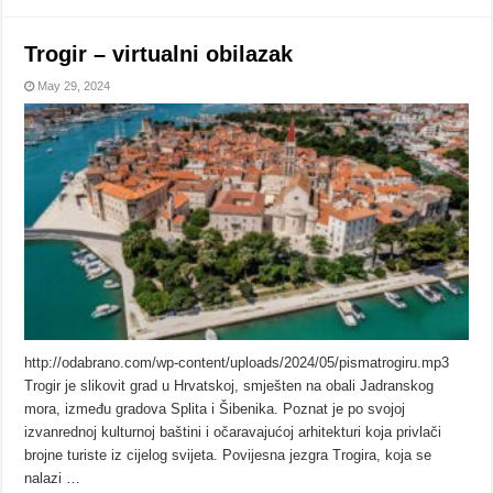
Trogir – virtualni obilazak
May 29, 2024
http://odabrano.com/wp-content/uploads/2024/05/pismatrogiru.mp3
Trogir je slikovit grad u Hrvatskoj, smješten na obali Jadranskog
mora, između gradova Splita i Šibenika. Poznat je po svojoj
izvanrednoj kulturnoj baštini i očaravajućoj arhitekturi koja privlači
brojne turiste iz cijelog svijeta. Povijesna jezgra Trogira, koja se
nalazi …