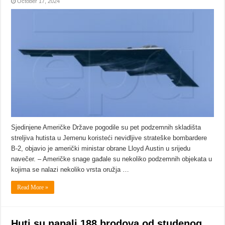
October 17, 2024
Sjedinjene Američke Države pogodile su pet podzemnih skladišta
streljiva hutista u Jemenu koristeći nevidljive strateške bombardere
B-2, objavio je američki ministar obrane Lloyd Austin u srijedu
navečer. – Američke snage gađale su nekoliko podzemnih objekata u
kojima se nalazi nekoliko vrsta oružja …
Read More »
Huti su napali 188 brodova od studenog