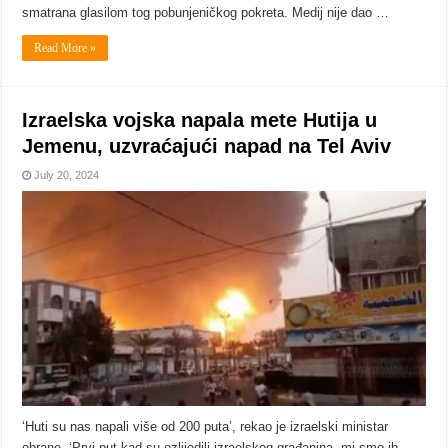
smatrana glasilom tog pobunjeničkog pokreta. Medij nije dao …
Read More »
Izraelska vojska napala mete Hutija u
Jemenu, uzvraćajući napad na Tel Aviv
July 20, 2024
‘Huti su nas napali više od 200 puta’, rekao je izraelski ministar
obrane. ‘Prvi put kad su ozlijedili izraelskog građanina, mi smo ih