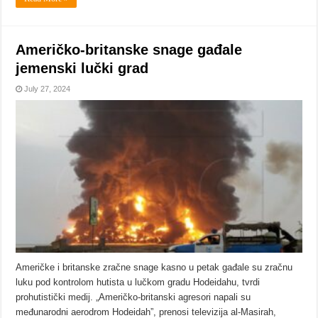
Američko-britanske snage gađale
jemenski lučki grad
July 27, 2024
Američke i britanske zračne snage kasno u petak gađale su zračnu
luku pod kontrolom hutista u lučkom gradu Hodeidahu, tvrdi
prohutistički medij. „Američko-britanski agresori napali su
međunarodni aerodrom Hodeidah”, prenosi televizija al-Masirah,