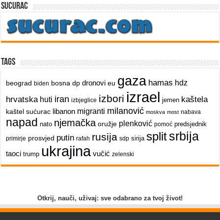
sucurac
Tags
gaza
hamas
dronovi
hdz
beograd
bosna
dp
eu
biden
izrael
izbori
iran
hrvatska
kaštela
huti
jemen
izbjeglice
milanović
libanon
migranti
kaštel sućurac
nabava
moskva
most
napad
njemačka
plenković
oružje
nato
predsjednik
pomoć
srbija
split
rusija
putin
prosvjed
sirija
primirje
rafah
sdp
ukrajina
taoci
vučić
trump
zelenski
Otkrij, nauči, uživaj: sve odabrano za tvoj život!