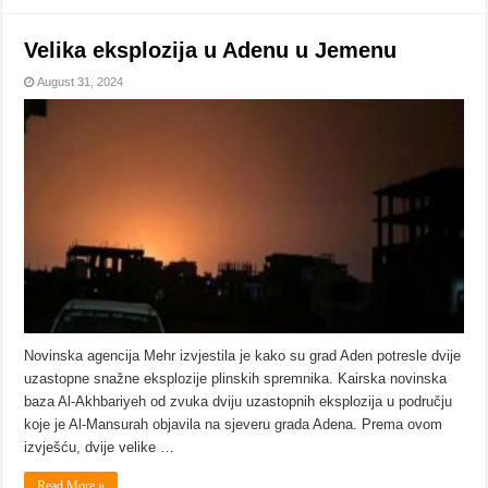
Velika eksplozija u Adenu u Jemenu
August 31, 2024
Novinska agencija Mehr izvjestila je kako su grad Aden potresle dvije
uzastopne snažne eksplozije plinskih spremnika. Kairska novinska
baza Al-Akhbariyeh od zvuka dviju uzastopnih eksplozija u području
koje je Al-Mansurah objavila na sjeveru grada Adena. Prema ovom
izvješću, dvije velike …
Read More »