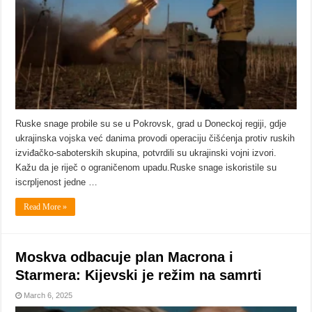
Ruske snage probile su se u Pokrovsk, grad u Doneckoj regiji, gdje
ukrajinska vojska već danima provodi operaciju čišćenja protiv ruskih
izviđačko-saboterskih skupina, potvrdili su ukrajinski vojni izvori.
Kažu da je riječ o ograničenom upadu.Ruske snage iskoristile su
iscrpljenost jedne …
Read More »
Moskva odbacuje plan Macrona i
Starmera: Kijevski je režim na samrti
March 6, 2025