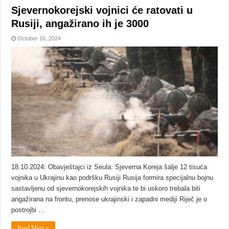
Sjevernokorejski vojnici će ratovati u
Rusiji, angažirano ih je 3000
October 16, 2024
18.10.2024: Obavještajci iz Seula: Sjeverna Koreja šalje 12 tisuća
vojnika u Ukrajinu kao podršku Rusiji Rusija formira specijalnu bojnu
sastavljenu od sjevernokorejskih vojnika te bi uskoro trebala biti
angažirana na frontu, prenose ukrajinski i zapadni mediji Riječ je o
postrojbi …
Read More »