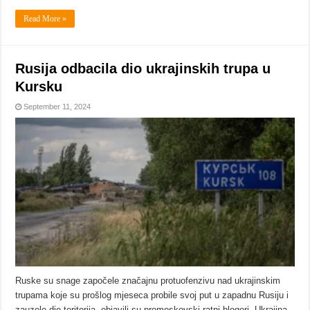
Read More »
Rusija odbacila dio ukrajinskih trupa u
Kursku
September 11, 2024
Ruske su snage započele značajnu protuofenzivu nad ukrajinskim
trupama koje su prošlog mjeseca probile svoj put u zapadnu Rusiju i
zauzele dio teritorija, objavili su promoskovski ratni blogeri. Ukrajina