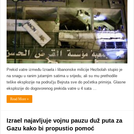
Prekid vatre između Izraela i libanonske milicije Hezbolah stupio je
na snagu u ranim jutarnjim satima u srijedu, ali su mu prethodile
teške eksplozije na području Bejruta sve do početka primirja. Glasne
eksplozije do dogovorenog prekida vatre u 4 sata …
Read More »
Izrael najavljuje vojnu pauzu duž puta za
Gazu kako bi propustio pomoć