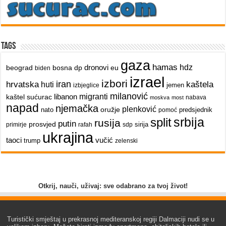
Tags
gaza
hamas
dronovi
hdz
beograd
bosna
dp
eu
biden
izrael
izbori
iran
hrvatska
kaštela
huti
jemen
izbjeglice
milanović
libanon
migranti
kaštel sućurac
nabava
moskva
most
napad
njemačka
plenković
oružje
nato
predsjednik
pomoć
srbija
split
rusija
putin
prosvjed
sirija
primirje
rafah
sdp
ukrajina
taoci
vučić
trump
zelenski
Otkrij, nauči, uživaj: sve odabrano za tvoj život!
Turistički smještaj u prekrasnoj mediteranskoj regiji Dalmaciji nudi se u