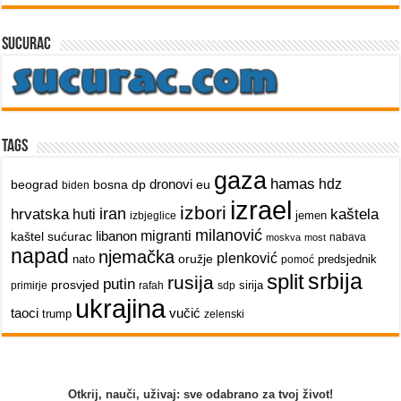
sucurac
Tags
gaza
hamas
dronovi
hdz
beograd
bosna
dp
eu
biden
izrael
izbori
iran
hrvatska
kaštela
huti
jemen
izbjeglice
milanović
libanon
migranti
kaštel sućurac
nabava
moskva
most
napad
njemačka
plenković
oružje
nato
predsjednik
pomoć
srbija
split
rusija
putin
prosvjed
sirija
primirje
rafah
sdp
ukrajina
taoci
vučić
trump
zelenski
Otkrij, nauči, uživaj: sve odabrano za tvoj život!