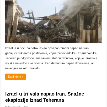
Izrael je u noći na petak izveo opsežan zračni napad na Iran,
gađajući nuklearna postrojenja, vojne zapovjednike i znanstvenike.
Teheran je odgovorio lansiranjem stotinu dronova, koje je izraelska
vojska navodno sve oborila. Iran demantira napad dronovima, ali
najavljuje osvetu. Iranski …
Read More »
Izrael u tri vala napao Iran. Snažne
eksplozije iznad Teherana
October 26, 2024