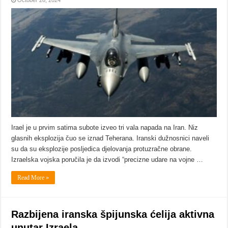
Irael je u prvim satima subote izveo tri vala napada na Iran. Niz
glasnih eksplozija čuo se iznad Teherana. Iranski dužnosnici naveli
su da su eksplozije posljedica djelovanja protuzračne obrane.
Izraelska vojska poručila je da izvodi “precizne udare na vojne …
Read More »
Razbijena iranska špijunska ćelija aktivna
unutar Izraela