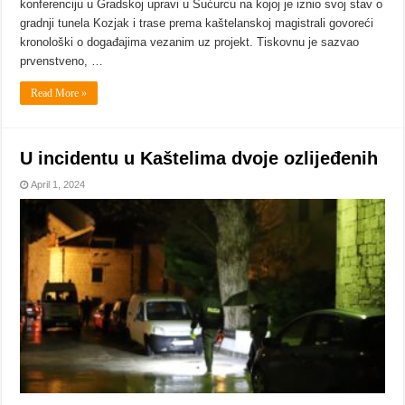
konferenciju u Gradskoj upravi u Sućurcu na kojoj je iznio svoj stav o
gradnji tunela Kozjak i trase prema kaštelanskoj magistrali govoreći
kronološki o događajima vezanim uz projekt. Tiskovnu je sazvao
prvenstveno, …
Read More »
U incidentu u Kaštelima dvoje ozlijeđenih
April 1, 2024