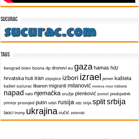
sucurac
Tags
gaza
hamas
dronovi
hdz
beograd
bosna
dp
eu
biden
izrael
izbori
iran
hrvatska
kaštela
huti
jemen
izbjeglice
milanović
libanon
migranti
kaštel sućurac
nabava
moskva
most
napad
njemačka
plenković
oružje
nato
predsjednik
pomoć
srbija
split
rusija
putin
prosvjed
sirija
primirje
rafah
sdp
ukrajina
taoci
vučić
trump
zelenski