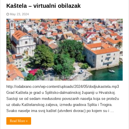
Kaštela – virtualni obilazak
May 23, 2024
http://odabrano.com/wp-content/uploads/2024/05/dodjiukastela.mp3
Grad Kaštela je grad u Splitsko-dalmatinskoj županiji u Hrvatskoj.
Sastoji se od sedam međusobno povezanih naselja koja se protežu
uz obalu Kaštelanskog zaljeva, između gradova Splita i Trogira.
Svako naselje ima svoj kaštel (utvrđeni dvorac) po kojem su i …
Read More »