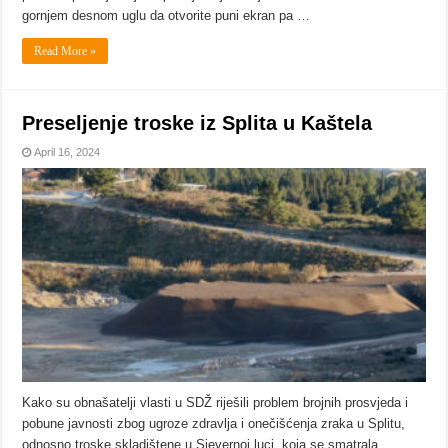
gornjem desnom uglu da otvorite puni ekran pa …
Read More »
Preseljenje troske iz Splita u Kaštela
April 16, 2024
Kako su obnašatelji vlasti u SDŽ riješili problem brojnih prosvjeda i
pobune javnosti zbog ugroze zdravlja i onečišćenja zraka u Splitu,
odnosno troske skladištene u Sjevernoj luci, koja se smatrala