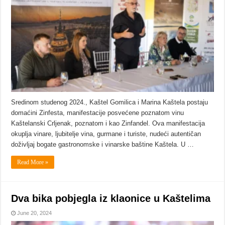
Sredinom studenog 2024., Kaštel Gomilica i Marina Kaštela postaju
domaćini Zinfesta, manifestacije posvećene poznatom vinu
Kaštelanski Crljenak, poznatom i kao Zinfandel. Ova manifestacija
okuplja vinare, ljubitelje vina, gurmane i turiste, nudeći autentičan
doživljaj bogate gastronomske i vinarske baštine Kaštela. U …
Read More »
Dva bika pobjegla iz klaonice u Kaštelima
June 20, 2024