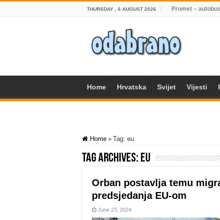
Promet – autobus
THURSDAY , 6 AUGUST 2026
Home
Hrvatska
Svijet
Vijesti
Home
»
Tag:
eu
Tag Archives:
eu
Orban postavlja temu migr
predsjedanja EU-om
June 23, 2024