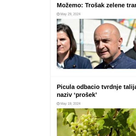
Možemo: Trošak zelene tran
May 29, 2024
Picula odbacio tvrdnje tal
naziv ‘prošek’
May 19, 2024