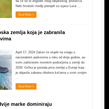
da će se to dogoditi zbog talijanskog ‘prosecca’.
Neki hrvatski mediji prenijeli su izjavu Luce …
Read More »
ska zemlja koja je zabranila
ovima
April 17, 2024 Zakon će stupiti na snagu u
nacionalnim parkovima u roku od dvije godine, au
svim zaštićenim morskim područjima u zemlji do
2030. Grčka je postala prva zemlja u Europi koja
je objavila zabranu ribolova koćama u svim svojim
…
Read More »
 dvije marke dominiraju