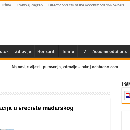
i uživo
Tramvaj Zagreb
Direct contacts of the accommodation owners
Istok
Zdravlje
Horizonti
Tehno
TV
Accommodations
Najnovije vijesti, putovanja, zdravlje – otkrij odabrano.com
Tra
acija u središte mađarskog