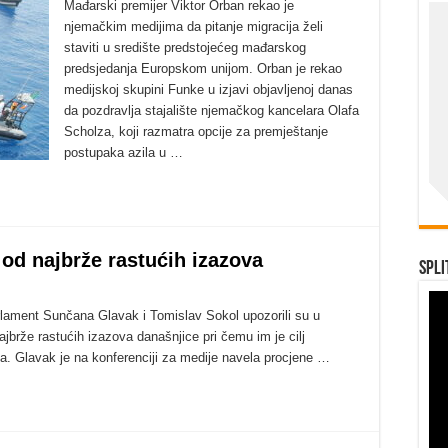
Mađarski premijer Viktor Orban rekao je
njemačkim medijima da pitanje migracija želi
staviti u središte predstojećeg mađarskog
predsjedanja Europskom unijom. Orban je rekao
medijskoj skupini Funke u izjavi objavljenoj danas
da pozdravlja stajalište njemačkog kancelara Olafa
Scholza, koji razmatra opcije za premještanje
postupaka azila u …
 od najbrže rastućih izazova
Spli
lament Sunčana Glavak i Tomislav Sokol upozorili su u
najbrže rastućih izazova današnjice pri čemu im je cilj
sa. Glavak je na konferenciji za medije navela procjene …