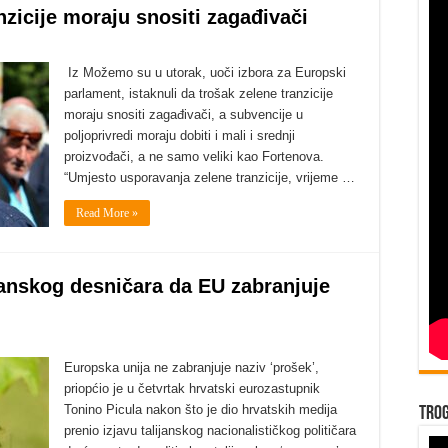
zicije moraju snositi zagađivači
Iz Možemo su u utorak, uoči izbora za Europski
parlament, istaknuli da trošak zelene tranzicije
moraju snositi zagađivači, a subvencije u
poljoprivredi moraju dobiti i mali i srednji
proizvođači, a ne samo veliki kao Fortenova.
“Umjesto usporavanja zelene tranzicije, vrijeme …
Read More »
ijanskog desničara da EU zabranjuje
Europska unija ne zabranjuje naziv ‘prošek’,
priopćio je u četvrtak hrvatski eurozastupnik
Tonino Picula nakon što je dio hrvatskih medija
Trog
prenio izjavu talijanskog nacionalističkog političara