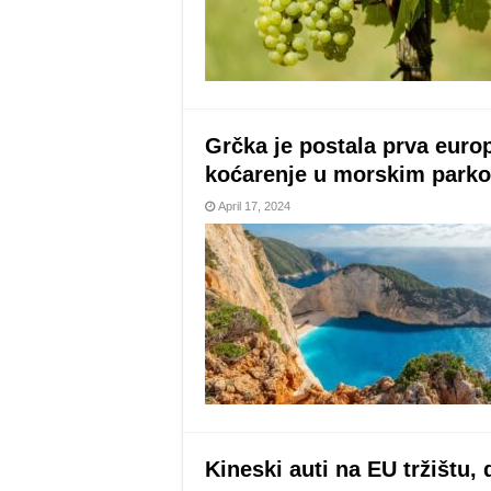
Grčka je postala prva europ
koćarenje u morskim park
April 17, 2024
Kineski auti na EU tržištu,