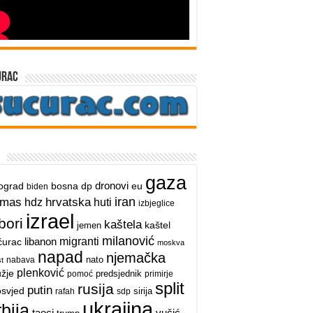
urac
gaza
dronovi
ograd
bosna
dp
eu
biden
iran
hrvatska
amas
hdz
huti
izbjeglice
izrael
bori
kaštela
kaštel
jemen
milanović
libanon
migranti
ćurac
moskva
napad
njemačka
nato
nabava
t
plenković
užje
predsjednik
pomoć
primirje
split
rusija
putin
osvjed
sirija
rafah
sdp
ukrajina
rbija
taoci
vučić