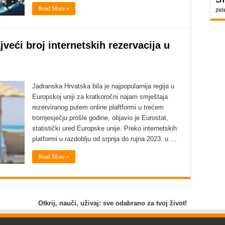
Read More »
zel
jveći broj internetskih rezervacija u
Jadranska Hrvatska bila je najpopularnija regija u
Europskoj uniji za kratkoročni najam smještaja
rezerviranog putem online plaftformi u trećem
tromjesječju prošle godine, objavio je Eurostat,
statistički ured Europske unije. Preko internetskih
platformi u razdoblju od srpnja do rujna 2023. u …
Read More »
Otkrij, nauči, uživaj: sve odabrano za tvoj život!