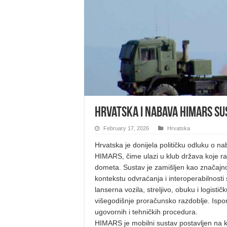
Hrvatska i nabava HIMARS su
February 17, 2026
Hrvatska
Hrvatska je donijela političku odluku o n
HIMARS, čime ulazi u klub država koje r
dometa. Sustav je zamišljen kao značajno
kontekstu odvraćanja i interoperabilnost
lanserna vozila, streljivo, obuku i logisti
višegodišnje proračunsko razdoblje. Ispo
ugovornih i tehničkih procedura.
HIMARS je mobilni sustav postavljen na 