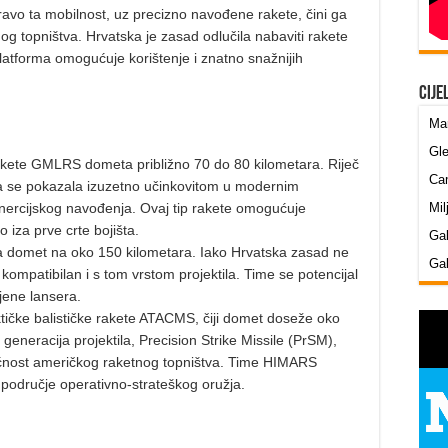
ravo ta mobilnost, uz precizno navođene rakete, čini ga
g topništva. Hrvatska je zasad odlučila nabaviti rakete
atforma omogućuje korištenje i znatno snažnijih
Cije
Mar
Gle
kete GMLRS dometa približno 70 do 80 kilometara. Riječ
Cam
ja se pokazala izuzetno učinkovitom u modernim
Mil
inercijskog navođenja. Ovaj tip rakete omogućuje
 iza prve crte bojišta.
Gab
domet na oko 150 kilometara. Iako Hrvatska zasad ne
Gab
 kompatibilan i s tom vrstom projektila. Time se potencijal
jene lansera.
ktičke balističke rakete ATACMS, čiji domet doseže oko
 generacija projektila, Precision Strike Missile (PrSM),
dućnost američkog raketnog topništva. Time HIMARS
u područje operativno-strateškog oružja.