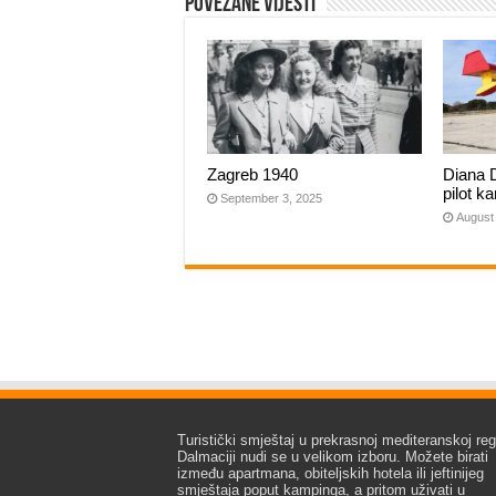
Povezane vijesti
Zagreb 1940
Diana 
pilot k
September 3, 2025
August
Turistički smještaj u prekrasnoj mediteranskoj regi
Dalmaciji nudi se u velikom izboru. Možete birati
između apartmana, obiteljskih hotela ili jeftinijeg
smještaja poput kampinga, a pritom uživati u