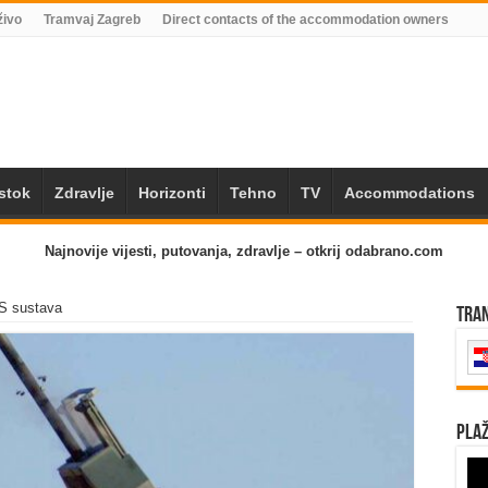
živo
Tramvaj Zagreb
Direct contacts of the accommodation owners
Istok
Zdravlje
Horizonti
Tehno
TV
Accommodations
Najnovije vijesti, putovanja, zdravlje – otkrij odabrano.com
S sustava
Tra
Plaž