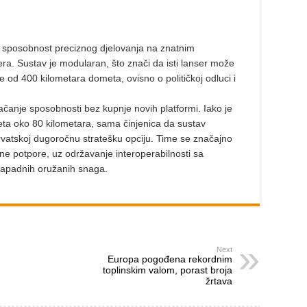
sposobnost preciznog djelovanja na znatnim
sera. Sustav je modularan, što znači da isti lanser može
iše od 400 kilometara dometa, ovisno o političkoj odluci i
ačanje sposobnosti bez kupnje novih platformi. Iako je
ta oko 80 kilometara, sama činjenica da sustav
rvatskoj dugoročnu stratešku opciju. Time se značajno
ne potpore, uz održavanje interoperabilnosti sa
apadnih oružanih snaga.
Next
Europa pogođena rekordnim
toplinskim valom, porast broja
žrtava