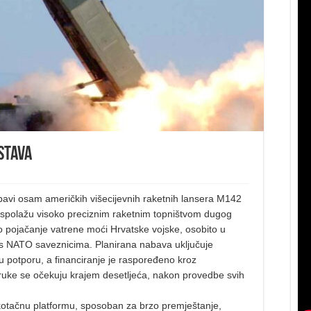
stava
abavi osam američkih višecijevnih raketnih lansera M142
aspolažu visoko preciznim raketnim topništvom dugog
 pojačanje vatrene moći Hrvatske vojske, osobito u
i s NATO saveznicima. Planirana nabava uključuje
čku potporu, a financiranje je raspoređeno kroz
ruke se očekuju krajem desetljeća, nakon provedbe svih
kotačnu platformu, sposoban za brzo premještanje,