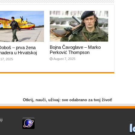
Bojna Čavoglave – Marko
Doboš – prva žena
Perković Thompson
anadera u Hrvatskoj
August 7, 2025
 17, 2025
Otkrij, nauči, uživaj: sve odabrano za tvoj život!
ji