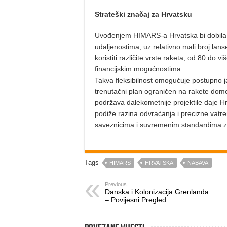
Strateški značaj za Hrvatsku
Uvođenjem HIMARS-a Hrvatska bi dobila 
udaljenostima, uz relativno mali broj lan
koristiti različite vrste raketa, od 80 do v
financijskim mogućnostima.
Takva fleksibilnost omogućuje postupno j
trenutačni plan ograničen na rakete dome
podržava dalekometnije projektile daje H
podiže razina odvraćanja i precizne vatre
saveznicima i suvremenim standardima z
Tags
HIMARS
HRVATSKA
NABAVA
Previous
Danska i Kolonizacija Grenlanda
– Povijesni Pregled