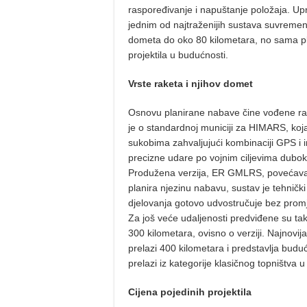
raspoređivanje i napuštanje položaja. Up
jednim od najtraženijih sustava suvremeno
dometa do oko 80 kilometara, no sama pl
projektila u budućnosti.
Vrste raketa i njihov domet
Osnovu planirane nabave čine vođene ra
je o standardnoj municiji za HIMARS, ko
sukobima zahvaljujući kombinaciji GPS i 
precizne udare po vojnim ciljevima duboko
Produžena verzija, ER GMLRS, povećava 
planira njezinu nabavu, sustav je tehnički
djelovanja gotovo udvostručuje bez prom
Za još veće udaljenosti predviđene su ta
300 kilometara, ovisno o verziji. Najnovija
prelazi 400 kilometara i predstavlja bu
prelazi iz kategorije klasičnog topništva 
Cijena pojedinih projektila