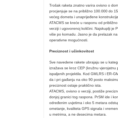
Trošak raketa znatno varira ovisno o do
procjenjuje se na približno 100.000 do
većeg dometa i unaprijeđene konstrukcije,
ATACMS se kreće u rasponu od približno je
verziji i ugovorenoj količini. Najskuplji je 
više po komadu. Jasno je da prelazak na 
operativne mogućnosti.
Preciznost i učinkovitost
Sve navedene rakete ubrajaju se u katego
izražava se kroz CEP (kružnu vjerojatnu 
ispaljenih projektila. Kod GMLRS i ER-G
da i pri gađanju na oko 90 posto maksim
preciznost ostaje praktično ista.
ATACMS, ovisno o verziji, postiže precizn
donjoj granici tog raspona. PrSM ide i k
određenim uvjetima i oko 5 metara odstup
ometanje, kvaliteta GPS signala i vremen
u metrima, a ne desecima metara.