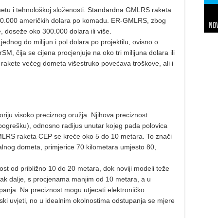
metu i tehnološkoj složenosti. Standardna GMLRS raketa
 150.000 američkih dolara po komadu. ER-GMLRS, zbog
Nov
Sl
Net
Da
7 
24 
In
Hi
 doseže oko 300.000 dolara ili više.
dnog do milijun i pol dolara po projektilu, ovisno o
PrSM, čija se cijena procjenjuje na oko tri milijuna dolara ili
rakete većeg dometa višestruko povećava troškove, ali i
riju visoko preciznog oružja. Njihova preciznost
pogrešku), odnosno radijus unutar kojeg pada polovica
MLRS raketa CEP se kreće oko 5 do 10 metara. To znači
alnog dometa, primjerice 70 kilometara umjesto 80,
ost od približno 10 do 20 metara, dok noviji modeli teže
orak dalje, s procjenama manjim od 10 metara, a u
anja. Na preciznost mogu utjecati elektroničko
ski uvjeti, no u idealnim okolnostima odstupanja se mjere