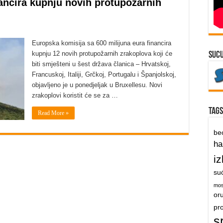
nancira kupnju novih protupožarnih
Europska komisija sa 600 milijuna eura financira
kupnju 12 novih protupožarnih zrakoplova koji će
suc
biti smješteni u šest država članica – Hrvatskoj,
Francuskoj, Italiji, Grčkoj, Portugalu i Španjolskoj,
objavljeno je u ponedjeljak u Bruxellesu. Novi
zrakoplovi koristit će se za …
Tags
Read More »
be
h
iz
su
mos
or
pr
s