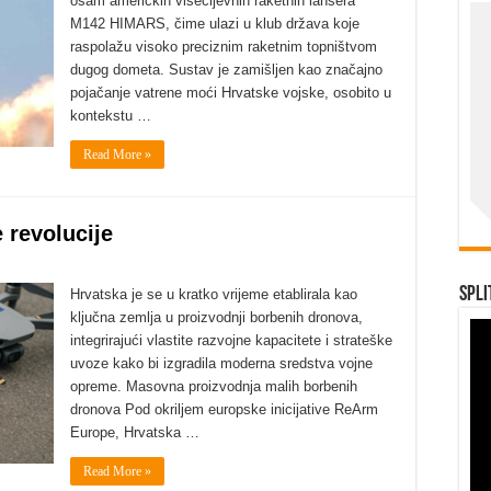
osam američkih višecijevnih raketnih lansera
M142 HIMARS, čime ulazi u klub država koje
raspolažu visoko preciznim raketnim topništvom
dugog dometa. Sustav je zamišljen kao značajno
pojačanje vatrene moći Hrvatske vojske, osobito u
kontekstu …
Read More »
 revolucije
Spli
Hrvatska je se u kratko vrijeme etablirala kao
ključna zemlja u proizvodnji borbenih dronova,
integrirajući vlastite razvojne kapacitete i strateške
uvoze kako bi izgradila moderna sredstva vojne
opreme. Masovna proizvodnja malih borbenih
dronova Pod okriljem europske inicijative ReArm
Europe, Hrvatska …
Read More »