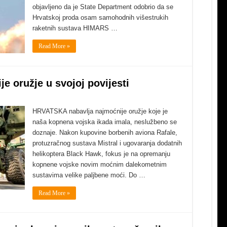
objavljeno da je State Department odobrio da se
Hrvatskoj proda osam samohodnih višestrukih
raketnih sustava HIMARS …
Read More »
e oružje u svojoj povijesti
HRVATSKA nabavlja najmoćnije oružje koje je
naša kopnena vojska ikada imala, neslužbeno se
doznaje. Nakon kupovine borbenih aviona Rafale,
protuzračnog sustava Mistral i ugovaranja dodatnih
helikoptera Black Hawk, fokus je na opremanju
kopnene vojske novim moćnim dalekometnim
sustavima velike paljbene moći. Do …
Read More »