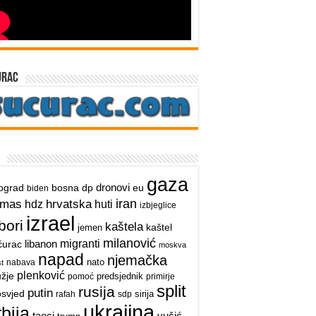
urac
gaza
dronovi
ograd
bosna
dp
eu
biden
iran
hrvatska
amas
hdz
huti
izbjeglice
izrael
bori
kaštela
kaštel
jemen
milanović
libanon
migranti
ćurac
moskva
napad
njemačka
nato
nabava
t
plenković
užje
predsjednik
pomoć
primirje
split
rusija
putin
osvjed
sirija
rafah
sdp
ukrajina
rbija
taoci
vučić