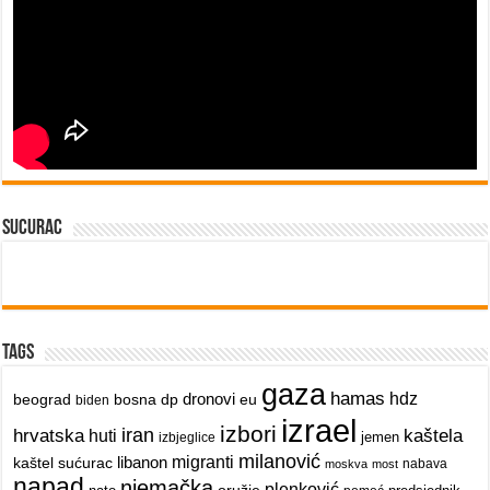
sucurac
Tags
gaza
hamas
dronovi
hdz
beograd
bosna
dp
eu
biden
izrael
izbori
iran
hrvatska
kaštela
huti
jemen
izbjeglice
milanović
libanon
migranti
kaštel sućurac
nabava
moskva
most
napad
njemačka
plenković