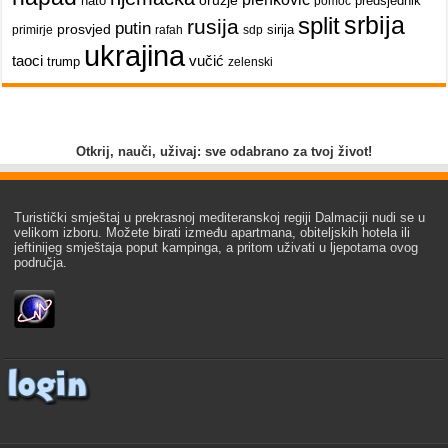
oružje
nato
predsjednik
pomoć
srbija
split
rusija
putin
prosvjed
sirija
primirje
rafah
sdp
ukrajina
taoci
vučić
trump
zelenski
Otkrij, nauči, uživaj: sve odabrano za tvoj život!
Turistički smještaj u prekrasnoj mediteranskoj regiji Dalmaciji nudi se u
velikom izboru. Možete birati između apartmana, obiteljskih hotela ili
jeftinijeg smještaja poput kampinga, a pritom uživati u ljepotama ovog
područja.