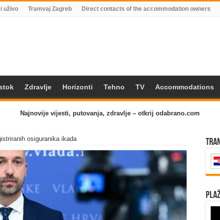
i uživo
Tramvaj Zagreb
Direct contacts of the accommodation owners
Istok
Zdravlje
Horizonti
Tehno
TV
Accommodations
Najnovije vijesti, putovanja, zdravlje – otkrij odabrano.com
striranih osiguranika ikada
Tra
Plaž