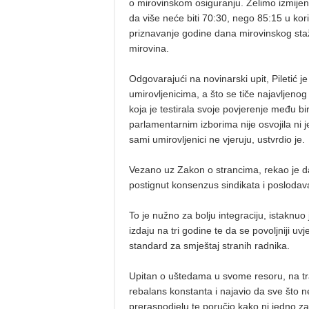
o mirovinskom osiguranju. Želimo izmijeni
da više neće biti 70:30, nego 85:15 u kori
priznavanje godine dana mirovinskog staža
mirovina.
Odgovarajući na novinarski upit, Piletić 
umirovljenicima, a što se tiče najavljenog 
koja je testirala svoje povjerenje među bi
parlamentarnim izborima nije osvojila ni j
sami umirovljenici ne vjeruju, ustvrdio je.
Vezano uz Zakon o strancima, rekao je da
postignut konsenzus sindikata i poslodava
To je nužno za bolju integraciju, istaknuo
izdaju na tri godine te da se povoljniji u
standard za smještaj stranih radnika.
Upitan o uštedama u svome resoru, na traž
rebalans konstanta i najavio da sve što n
preraspodjelu te poručio kako ni jedno z