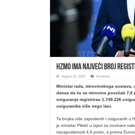
HZMO ima najveći broj regist
August 22, 2024
Hrvatska
Ministar rada, mirovinskoga sustava, obi
danas da će se mirovine povećati 7,6 
osiguranje registrirao 1.749.226 osigur
osiguranika više nego lani.
Ta brojka više zaposlenih i osiguranih u 
je ministar Piletić u izjavi za novinare na
nezaposlenosti 4,8 posto, a prema Eurost