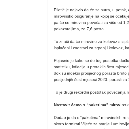
Piletić je najavio da će se sutra, u peta
mirovinsko osiguranje na kojoj se očekuje
pa će se mirovina povećati za više od 1,2
pokazateljima, za 7,6 posto.
To znači da će mirovine za kolovoz s ispla
isplaćeni i zaostaci za srpanj i kolovoz, k
Pojasnio je kako se do tog postotka doš
statistiku, inflacija u proteklih šest mjes
dok su indeksi prosječnog porasta bruto 
posljednjih šest mjeseci 2023. porasli za 
To je drugi rekordni postotak povećanja mi
Nastavit ćemo s “paketima” mirovinsk
Dodao je da s “paketima” mirovinskih refor
skoro formirati Vijeće za starije i umirov