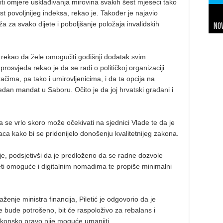
ti omjere usklađivanja mirovina svakih šest mjeseci tako
st povoljnijeg indeksa, rekao je. Također je najavio
 za svako dijete i poboljšanje položaja invalidskih
Nov
Sl
Net
Da
7 
24 
In
Hi
je rekao da žele omogućiti godišnji dodatak svim
prosvjeda rekao je da se radi o političkoj organizaciji
račima, pa tako i umirovljenicima, i da ta opcija na
edan mandat u Saboru. Očito je da joj hrvatski građani i
 se vrlo skoro može očekivati na sjednici Vlade te da je
ca kako bi se pridonijelo donošenju kvalitetnijeg zakona.
 je, podsjetivši da je predloženo da se radne dozvole
vjeti omoguće i digitalnim nomadima te propiše minimalni
enje ministra financija, Piletić je odgovorio da je
e bude potrošeno, bit će raspoloživo za rebalans i
akonsko pravo nije moguće umanjiti.