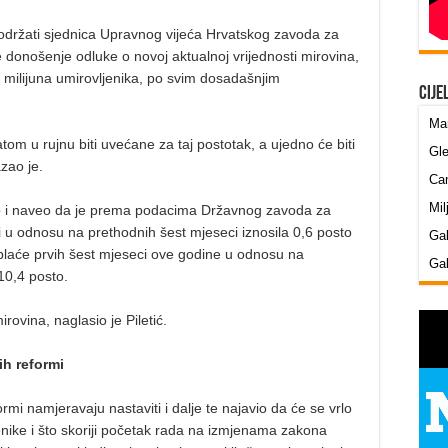
k, održati sjednica Upravnog vijeća Hrvatskog zavoda za
 donošenje odluke o novoj aktualnoj vrijednosti mirovina,
 milijuna umirovljenika, po svim dosadašnjim
Cije
Mar
tom u rujnu biti uvećane za taj postotak, a ujedno će biti
Gle
azao je.
Cam
Mil
lo i naveo da je prema podacima Državnog zavoda za
eci u odnosu na prethodnih šest mjeseci iznosila 0,6 posto
Gab
plaće prvih šest mjeseci ove godine u odnosu na
Gab
10,4 posto.
rovina, naglasio je Piletić.
ih reformi
mi namjeravaju nastaviti i dalje te najavio da će se vrlo
ljenike i što skoriji početak rada na izmjenama zakona