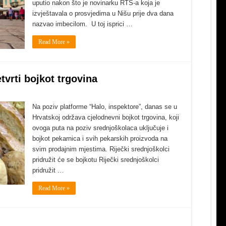
uputio nakon što je novinarku RTS-a koja je
izvještavala o prosvjedima u Nišu prije dva dana
nazvao imbecilom. U toj isprici …
Read More »
tvrti bojkot trgovina
Na poziv platforme “Halo, inspektore”, danas se u
Hrvatskoj održava cjelodnevni bojkot trgovina, koji
ovoga puta na poziv srednjoškolaca uključuje i
bojkot pekarnica i svih pekarskih proizvoda na
svim prodajnim mjestima. Riječki srednjoškolci
pridružit će se bojkotu Riječki srednjoškolci
pridružit …
Read More »