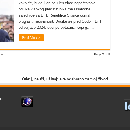
kako će, bude li on osuđen zbog nepoštivanja
odluka visokog predstavnika međunarodne
zajednice za BiH, Republika Srpska odmah
proglasiti neovisnost. Dodiku se pred Sudom BiH
od veljače 2024. sudi po optužnici koja ga …
Read More »
 »
Page 2 of 8
Otkrij, nauči, uživaj: sve odabrano za tvoj život!
ji