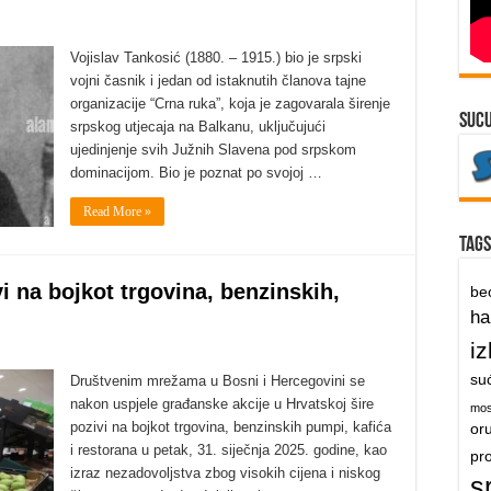
Vojislav Tankosić (1880. – 1915.) bio je srpski
vojni časnik i jedan od istaknutih članova tajne
organizacije “Crna ruka”, koja je zagovarala širenje
suc
srpskog utjecaja na Balkanu, uključujući
ujedinjenje svih Južnih Slavena pod srpskom
dominacijom. Bio je poznat po svojoj …
Read More »
Tags
i na bojkot trgovina, benzinskih,
be
h
iz
su
Društvenim mrežama u Bosni i Hercegovini se
nakon uspjele građanske akcije u Hrvatskoj šire
mos
pozivi na bojkot trgovina, benzinskih pumpi, kafića
or
i restorana u petak, 31. siječnja 2025. godine, kao
pr
izraz nezadovoljstva zbog visokih cijena i niskog
s