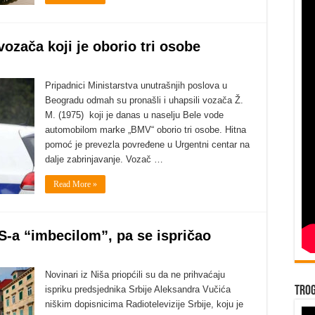
vozača koji je oborio tri osobe
Pripadnici Ministarstva unutrašnjih poslova u
Beogradu odmah su pronašli i uhapsili vozača Ž.
M. (1975) koji je danas u naselju Bele vode
automobilom marke „BMV“ oborio tri osobe. Hitna
pomoć je prevezla povređene u Urgentni centar na
dalje zabrinjavanje. Vozač …
Read More »
-a “imbecilom”, pa se ispričao
Novinari iz Niša priopćili su da ne prihvaćaju
ispriku predsjednika Srbije Aleksandra Vučića
Trog
niškim dopisnicima Radiotelevizije Srbije, koju je