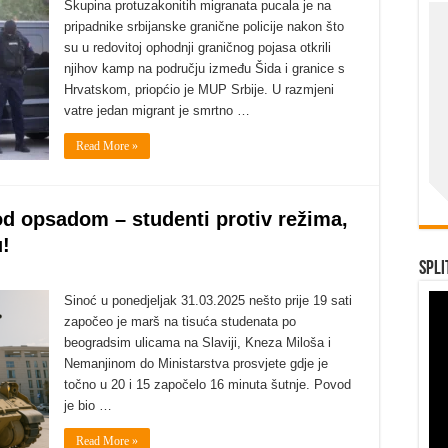
Skupina protuzakonitih migranata pucala je na
pripadnike srbijanske granične policije nakon što
su u redovitoj ophodnji graničnog pojasa otkrili
njihov kamp na području između Šida i granice s
Hrvatskom, priopćio je MUP Srbije. U razmjeni
vatre jedan migrant je smrtno …
Read More »
 opsadom – studenti protiv režima,
!
Spli
Sinoć u ponedjeljak 31.03.2025 nešto prije 19 sati
započeo je marš na tisuća studenata po
beogradsim ulicama na Slaviji, Kneza Miloša i
Nemanjinom do Ministarstva prosvjete gdje je
točno u 20 i 15 započelo 16 minuta šutnje. Povod
je bio …
Read More »