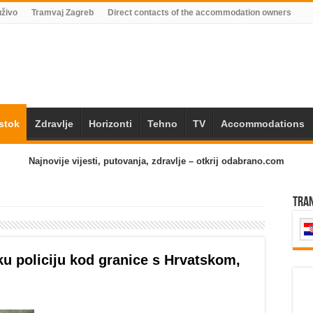
uživo
Tramvaj Zagreb
Direct contacts of the accommodation owners
Istok
Zdravlje
Horizonti
Tehno
TV
Accommodations
Najnovije vijesti, putovanja, zdravlje – otkrij odabrano.com
Tra
ku policiju kod granice s Hrvatskom,