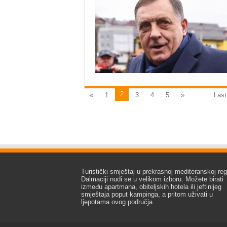
2
«
1
3
4
5
»
...
Last
Turistički smještaj u prekrasnoj mediteranskoj regi
Dalmaciji nudi se u velikom izboru. Možete birati
između apartmana, obiteljskih hotela ili jeftinijeg
smještaja poput kampinga, a pritom uživati u
ljepotama ovog područja.