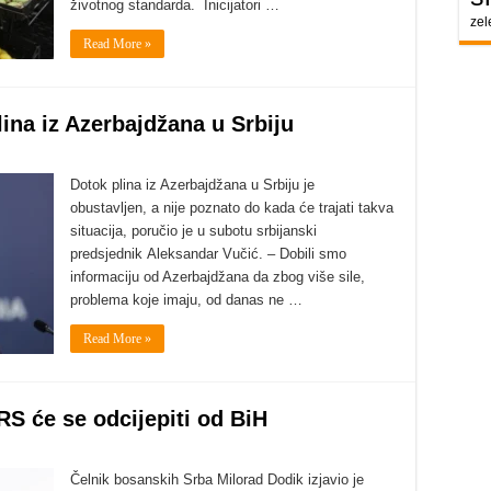
životnog standarda. Inicijatori …
zel
Read More »
ina iz Azerbajdžana u Srbiju
Dotok plina iz Azerbajdžana u Srbiju je
obustavljen, a nije poznato do kada će trajati takva
situacija, poručio je u subotu srbijanski
predsjednik Aleksandar Vučić. – Dobili smo
informaciju od Azerbajdžana da zbog više sile,
problema koje imaju, od danas ne …
Read More »
S će se odcijepiti od BiH
Čelnik bosanskih Srba Milorad Dodik izjavio je