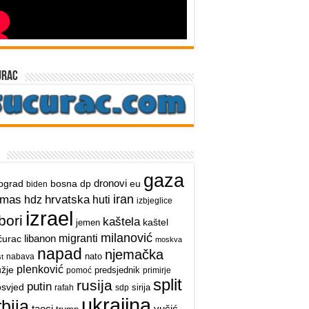
urac
gaza
dronovi
ograd
bosna
dp
eu
biden
iran
hrvatska
amas
hdz
huti
izbjeglice
izrael
bori
kaštela
kaštel
jemen
milanović
libanon
migranti
ćurac
moskva
napad
njemačka
nato
nabava
t
plenković
užje
predsjednik
pomoć
primirje
split
rusija
putin
osvjed
sirija
rafah
sdp
ukrajina
rbija
taoci
vučić