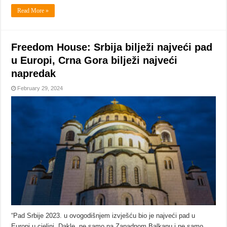
Read More »
Freedom House: Srbija bilježi najveći pad
u Europi, Crna Gora bilježi najveći
napredak
February 29, 2024
“Pad Srbije 2023. u ovogodišnjem izvješću bio je najveći pad u
Europi u cjelini. Dakle, ne samo na Zapadnom Balkanu i ne samo