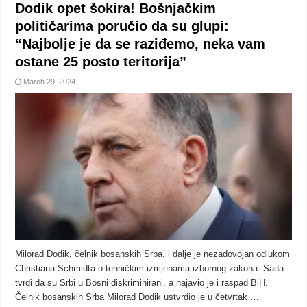
Dodik opet šokira! Bošnjačkim
političarima poručio da su glupi:
“Najbolje je da se raziđemo, neka vam
ostane 25 posto teritorija”
March 29, 2024
Milorad Dodik, čelnik bosanskih Srba, i dalje je nezadovojan odlukom
Christiana Schmidta o tehničkim izmjenama izbornog zakona. Sada
tvrdi da su Srbi u Bosni diskriminirani, a najavio je i raspad BiH.
Čelnik bosanskih Srba Milorad Dodik ustvrdio je u četvrtak …