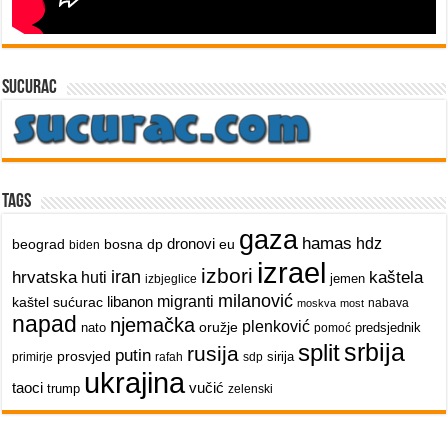
sucurac
Tags
gaza
hamas
dronovi
hdz
beograd
bosna
dp
eu
biden
izrael
izbori
iran
hrvatska
kaštela
huti
jemen
izbjeglice
milanović
libanon
migranti
kaštel sućurac
nabava
moskva
most
napad
njemačka
plenković
oružje
nato
predsjednik
pomoć
srbija
split
rusija
putin
prosvjed
sirija
primirje
rafah
sdp
ukrajina
taoci
vučić
trump
zelenski