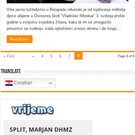
Više javno tužiteljstvo u Beogradu odustalo je od ispitivanja roditelja
djece ubijene u Osnovnoj školi “Vladislav Ribnikar” 3. svibnja prošle
godine u svojstvu svjedoka žrtava, kako bi im se omogućilo
prisustvo na suđenju. kada optuženici iznose obranu i da mogu …
Read More »
8
« First
...
«
4
5
6
7
Page 8 of 8
Translate
Croatian