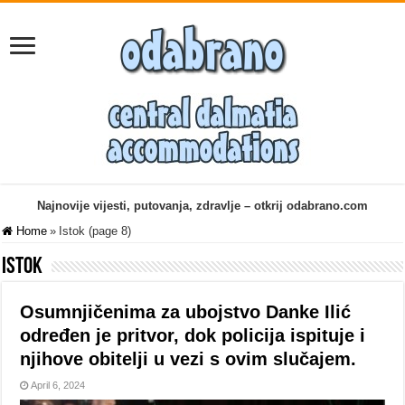
Najnovije vijesti, putovanja, zdravlje – otkrij odabrano.com
Home
»
Istok (page 8)
Istok
Osumnjičenima za ubojstvo Danke Ilić
određen je pritvor, dok policija ispituje i
njihove obitelji u vezi s ovim slučajem.
April 6, 2024