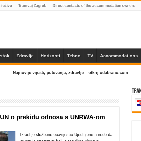
i uživo
Tramvaj Zagreb
Direct contacts of the accommodation owners
Istok
Zdravlje
Horizonti
Tehno
TV
Accommodations
Najnovije vijesti, putovanja, zdravlje – otkrij odabrano.com
Tra
io UN o prekidu odnosa s UNRWA-om
Izrael je službeno obavijestio Ujedinjene narode da