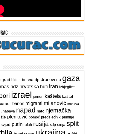
urac
gaza
dronovi
ograd
bosna
dp
eu
biden
iran
hrvatska
amas
hdz
huti
izbjeglice
izrael
bori
kaštela
kaštel
jemen
milanović
libanon
migranti
ćurac
moskva
napad
njemačka
nato
nabava
t
plenković
užje
predsjednik
pomoć
primirje
split
rusija
putin
osvjed
sirija
rafah
sdp
ukrajina
rbija
taoci
vučić