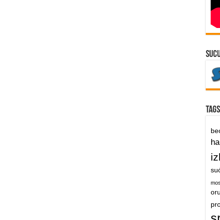
suc
Tags
be
h
iz
su
mos
or
pr
s