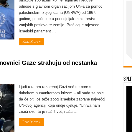
otkazuje sporazum koji je regulirao njegove
odnose s glavnom organizacijom UN-a za pomoć
palestinskim izbjeglicama (UNRWA) od 1967.
godine, priopćilo je u ponedjeljak ministarstvo
vanjskih poslova te zemlje. Prošlog je mjeseca
izraelski parlament …
Read More »
novnici Gaze strahuju od nestanka
Spli
Ljudi u ratom razorenoj Gazi već se bore s
dubokom humanitarnom krizom – ali sada se boje
da će biti još teže zbog izraelske zabrane najvećoj
UN-ovoj agenciji koja ondje djeluje. “Unrwa nam
znači sve: to je naš život, naša …
Read More »