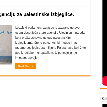
genciju za palestinske izbjeglice.
Izraelski parlament izglasao je zabranu gotovo
osam desetljeća stare agencije Ujedinjenih naroda
koja pruža osnovne usluge palestinskim
izbjeglicama, što je potez koji bi mogao imati
razorne posljedice za milijune Palestinaca koji žive
pod izraelskom okupacijom. U ponedjeljak je
Knesset usvojio …
Read More »
Trog