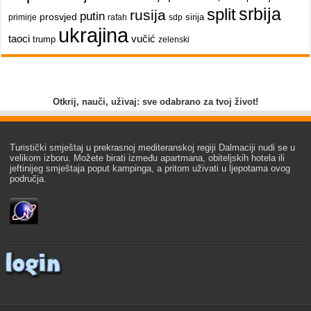
srbija
split
rusija
putin
prosvjed
sirija
primirje
rafah
sdp
ukrajina
taoci
vučić
trump
zelenski
Otkrij, nauči, uživaj: sve odabrano za tvoj život!
Turistički smještaj u prekrasnoj mediteranskoj regiji Dalmaciji nudi se u
velikom izboru. Možete birati između apartmana, obiteljskih hotela ili
jeftinijeg smještaja poput kampinga, a pritom uživati u ljepotama ovog
područja.