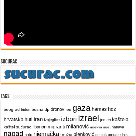
sucurac
Tags
gaza
hamas
dronovi
hdz
beograd
bosna
dp
eu
biden
izrael
izbori
iran
hrvatska
kaštela
huti
jemen
izbjeglice
milanović
libanon
migranti
kaštel sućurac
nabava
moskva
most
napad
njemačka
plenković
oružje
nato
predsjednik
pomoć