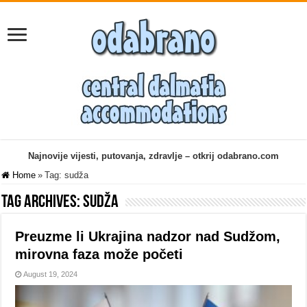
Najnovije vijesti, putovanja, zdravlje – otkrij odabrano.com
Home
»
Tag:
sudža
Tag Archives:
sudža
Preuzme li Ukrajina nadzor nad Sudžom,
mirovna faza može početi
August 19, 2024