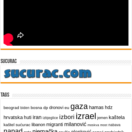
sucurac
Tags
gaza
hamas
dronovi
hdz
beograd
bosna
dp
eu
biden
izrael
izbori
iran
hrvatska
kaštela
huti
jemen
izbjeglice
milanović
libanon
migranti
kaštel sućurac
nabava
moskva
most
napad
njemačka
plenković