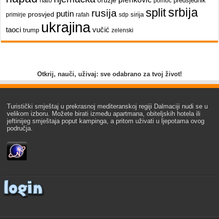
oružje
nato
predsjednik
pomoć
srbija
split
rusija
putin
prosvjed
sirija
primirje
rafah
sdp
ukrajina
taoci
vučić
trump
zelenski
Otkrij, nauči, uživaj: sve odabrano za tvoj život!
Turistički smještaj u prekrasnoj mediteranskoj regiji Dalmaciji nudi se u
velikom izboru. Možete birati između apartmana, obiteljskih hotela ili
jeftinijeg smještaja poput kampinga, a pritom uživati u ljepotama ovog
područja.