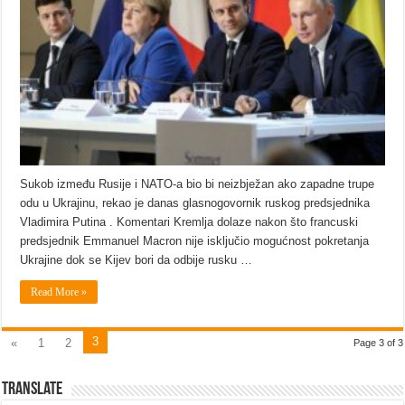
Sukob između Rusije i NATO-a bio bi neizbježan ako zapadne trupe
odu u Ukrajinu, rekao je danas glasnogovornik ruskog predsjednika
Vladimira Putina . Komentari Kremlja dolaze nakon što francuski
predsjednik Emmanuel Macron nije isključio mogućnost pokretanja
Ukrajine dok se Kijev bori da odbije rusku …
Read More »
3
«
1
2
Page 3 of 3
Translate