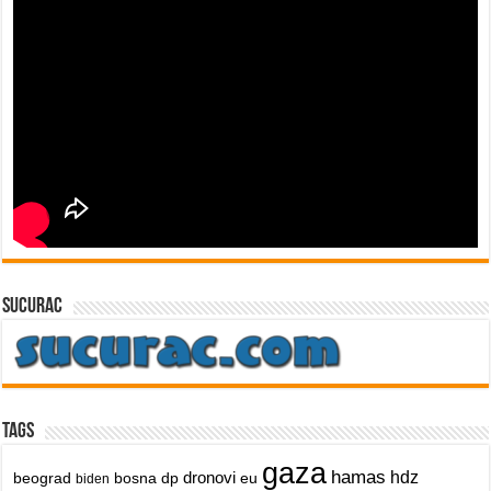
sucurac
Tags
gaza
hamas
dronovi
hdz
beograd
bosna
dp
eu
biden