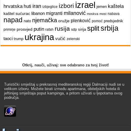
izrael
izbori
iran
hrvatska
kaštela
huti
jemen
izbjeglice
milanović
libanon
migranti
kaštel sućurac
nabava
moskva
most
napad
njemačka
plenković
oružje
nato
predsjednik
pomoć
srbija
split
rusija
putin
prosvjed
sirija
primirje
rafah
sdp
ukrajina
taoci
vučić
trump
zelenski
Otkrij, nauči, uživaj: sve odabrano za tvoj život!
Turistički smještaj u prekrasnoj mediteranskoj regiji Dalmaciji nudi se u
velikom izboru. Možete birati između apartmana, obiteljskih hotela ili
jeftinijeg smještaja poput kampinga, a pritom uživati u ljepotama ovog
područja.