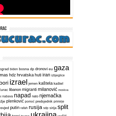
urac
gaza
dronovi
ograd
bosna
dp
eu
biden
iran
hrvatska
amas
hdz
huti
izbjeglice
izrael
bori
kaštela
kaštel
jemen
milanović
libanon
migranti
ćurac
moskva
napad
njemačka
nato
nabava
t
plenković
užje
predsjednik
pomoć
primirje
split
rusija
putin
osvjed
sirija
rafah
sdp
ukrajina
rbija
taoci
vučić