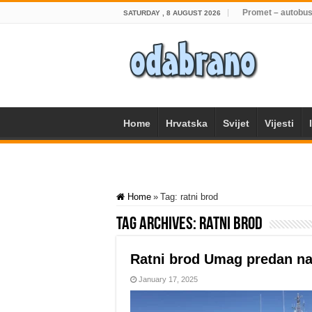
Promet – autobus
SATURDAY , 8 AUGUST 2026
Home
Hrvatska
Svijet
Vijesti
Home
»
Tag:
ratni brod
Tag Archives:
ratni brod
Ratni brod Umag predan na 
January 17, 2025