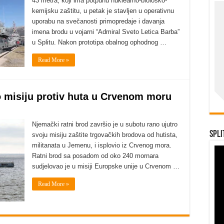
43 metra, koji ima potpunu nuklearno-biološko-
kemijsku zaštitu, u petak je stavljen u operativnu
uporabu na svečanosti primopredaje i davanja
imena brodu u vojarni “Admiral Sveto Letica Barba”
u Splitu. Nakon prototipa obalnog ophodnog …
Read More »
o misiju protiv huta u Crvenom moru
Njemački ratni brod završio je u subotu rano ujutro
Spli
svoju misiju zaštite trgovačkih brodova od hutista,
militanata u Jemenu, i isplovio iz Crvenog mora.
Ratni brod sa posadom od oko 240 mornara
sudjelovao je u misiji Europske unije u Crvenom …
Read More »