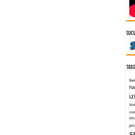
suc
Tags
be
h
iz
su
mos
or
pr
s