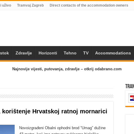
i uživo
Tramvaj Zagreb
Direct contacts of the accommodation owners
Istok
Zdravlje
Horizonti
Tehno
TV
Accommodations
Najnovije vijesti, putovanja, zdravlje – otkrij odabrano.com
Tra
korištenje Hrvatskoj ratnoj mornarici
Novoizgrađeni Obalni ophodni brod “Umag” dužine