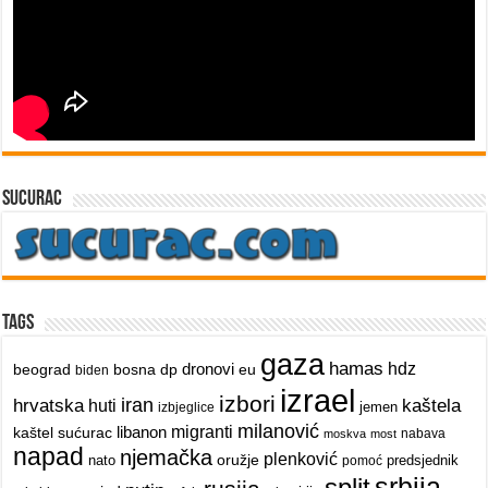
sucurac
Tags
gaza
hamas
dronovi
hdz
beograd
bosna
dp
eu
biden
izrael
izbori
iran
hrvatska
kaštela
huti
jemen
izbjeglice
milanović
libanon
migranti
kaštel sućurac
nabava
moskva
most
napad
njemačka
plenković
oružje
nato
predsjednik
pomoć
srbija