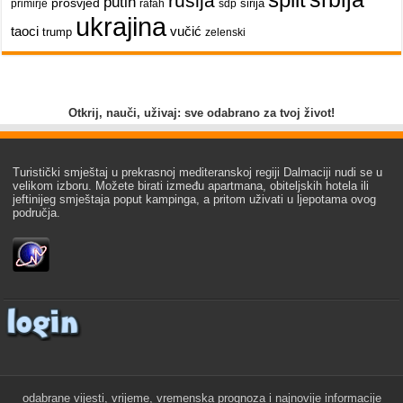
split
rusija
putin
prosvjed
sirija
primirje
rafah
sdp
ukrajina
taoci
vučić
trump
zelenski
Otkrij, nauči, uživaj: sve odabrano za tvoj život!
Turistički smještaj u prekrasnoj mediteranskoj regiji Dalmaciji nudi se u
velikom izboru. Možete birati između apartmana, obiteljskih hotela ili
jeftinijeg smještaja poput kampinga, a pritom uživati u ljepotama ovog
područja.
odabrane vijesti, vrijeme, vremenska prognoza i najnovije informacije