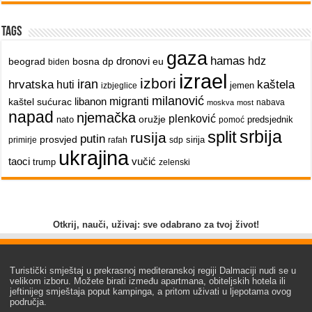
Tags
gaza
hamas
dronovi
hdz
beograd
bosna
dp
eu
biden
izrael
izbori
iran
hrvatska
kaštela
huti
jemen
izbjeglice
milanović
libanon
migranti
kaštel sućurac
nabava
moskva
most
napad
njemačka
plenković
oružje
nato
predsjednik
pomoć
srbija
split
rusija
putin
prosvjed
sirija
primirje
rafah
sdp
ukrajina
taoci
vučić
trump
zelenski
Otkrij, nauči, uživaj: sve odabrano za tvoj život!
Turistički smještaj u prekrasnoj mediteranskoj regiji Dalmaciji nudi se u
velikom izboru. Možete birati između apartmana, obiteljskih hotela ili
jeftinijeg smještaja poput kampinga, a pritom uživati u ljepotama ovog
područja.