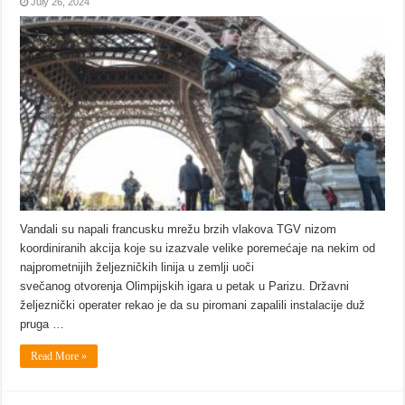
July 26, 2024
Vandali su napali francusku mrežu brzih vlakova TGV nizom
koordiniranih akcija koje su izazvale velike poremećaje na nekim od
najprometnijih željezničkih linija u zemlji uoči
svečanog otvorenja Olimpijskih igara u petak u Parizu. Državni
željeznički operater rekao je da su piromani zapalili instalacije duž
pruga …
Read More »