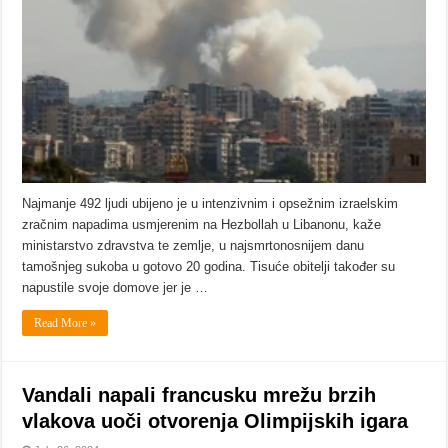
Najmanje 492 ljudi ubijeno je u intenzivnim i opsežnim izraelskim
zračnim napadima usmjerenim na Hezbollah u Libanonu, kaže
ministarstvo zdravstva te zemlje, u najsmrtonosnijem danu
tamošnjeg sukoba u gotovo 20 godina. Tisuće obitelji također su
napustile svoje domove jer je …
Read More »
Vandali napali francusku mrežu brzih
vlakova uoči otvorenja Olimpijskih igara