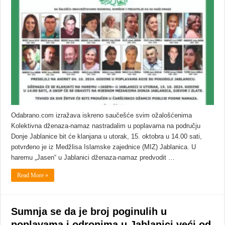
Odabrano.com izražava iskreno saučešće svim ožalošćenima
Kolektivna dženaza-namaz nastradalim u poplavama na području
Donje Jablanice bit će klanjana u utorak, 15. oktobra u 14.00 sati,
potvrđeno je iz Medžlisa Islamske zajednice (MIZ) Jablanica. U
haremu „Jasen“ u Jablanici dženaza-namaz predvodit …
Read More »
Sumnja se da je broj poginulih u
poplavama i odronima u Jablanici veći od