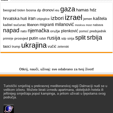
gaza
hamas
dronovi
hdz
beograd
bosna
dp
eu
biden
izrael
izbori
iran
hrvatska
kaštela
huti
jemen
izbjeglice
milanović
libanon
migranti
kaštel sućurac
nabava
moskva
most
napad
njemačka
plenković
oružje
nato
predsjednik
pomoć
srbija
split
rusija
putin
prosvjed
sirija
primirje
rafah
sdp
ukrajina
taoci
vučić
trump
zelenski
Otkrij, nauči, uživaj: sve odabrano za tvoj život!
Turistički smještaj u prekrasnoj mediteranskoj regiji Dalmaciji nudi se u
velikom izboru. Možete birati između apartmana, obiteljskih hotela ili
jeftinijeg smještaja poput kampinga, a pritom uživati u ljepotama ovog
područja.