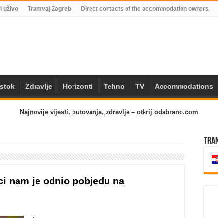
i uživo
Tramvaj Zagreb
Direct contacts of the accommodation owners
Istok
Zdravlje
Horizonti
Tehno
TV
Accommodations
Najnovije vijesti, putovanja, zdravlje – otkrij odabrano.com
Tra
ici nam je odnio pobjedu na