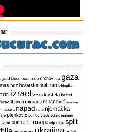
urac
gaza
dronovi
ograd
bosna
dp
eu
biden
iran
hrvatska
amas
hdz
huti
izbjeglice
izrael
bori
kaštela
kaštel
jemen
milanović
libanon
migranti
ćurac
moskva
napad
njemačka
nato
nabava
t
plenković
užje
predsjednik
pomoć
primirje
split
rusija
putin
osvjed
sirija
rafah
sdp
ukrajina
rbija
taoci
vučić