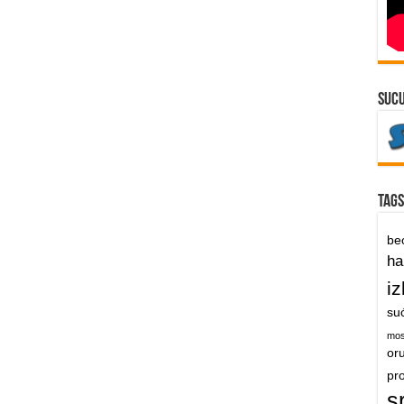
suc
Tags
be
h
iz
su
mos
or
pr
s