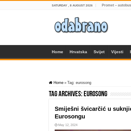
Promet – autobus
SATURDAY , 8 AUGUST 2026
Home
Hrvatska
Svijet
Vijesti
Home
»
Tag:
eurosong
Tag Archives:
eurosong
Smiješni švicarčić u suknj
Eurosongu
May 12, 2024