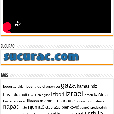
sucurac
Tags
gaza
hamas
dronovi
hdz
beograd
bosna
dp
eu
biden
izrael
izbori
iran
hrvatska
kaštela
huti
jemen
izbjeglice
milanović
libanon
migranti
kaštel sućurac
nabava
moskva
most
napad
njemačka
plenković
oružje
nato
predsjednik
pomoć
srbija