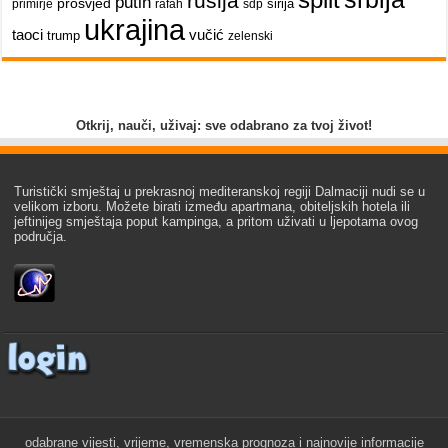
split
rusija
putin
prosvjed
sirija
primirje
rafah
sdp
ukrajina
taoci
vučić
trump
zelenski
Otkrij, nauči, uživaj: sve odabrano za tvoj život!
Turistički smještaj u prekrasnoj mediteranskoj regiji Dalmaciji nudi se u
velikom izboru. Možete birati između apartmana, obiteljskih hotela ili
jeftinijeg smještaja poput kampinga, a pritom uživati u ljepotama ovog
područja.
odabrane vijesti, vrijeme, vremenska prognoza i najnovije informacije