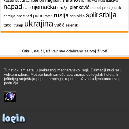
libanon
migranti
kaštel sućurac
nabava
moskva
most
napad
njemačka
plenković
oružje
nato
predsjednik
pomoć
srbija
split
rusija
putin
prosvjed
sirija
primirje
rafah
sdp
ukrajina
taoci
vučić
trump
zelenski
Otkrij, nauči, uživaj: sve odabrano za tvoj život!
Turistički smještaj u prekrasnoj mediteranskoj regiji Dalmaciji nudi se u
velikom izboru. Možete birati između apartmana, obiteljskih hotela ili
jeftinijeg smještaja poput kampinga, a pritom uživati u ljepotama ovog
područja.