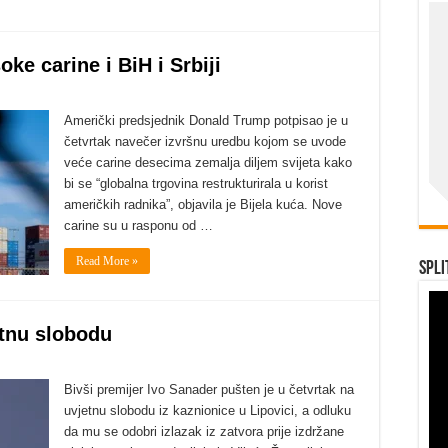
ke carine i BiH i Srbiji
Američki predsjednik Donald Trump potpisao je u
četvrtak navečer izvršnu uredbu kojom se uvode
veće carine desecima zemalja diljem svijeta kako
bi se “globalna trgovina restrukturirala u korist
američkih radnika”, objavila je Bijela kuća. Nove
carine su u rasponu od …
Read More »
Spli
etnu slobodu
Bivši premijer Ivo Sanader pušten je u četvrtak na
uvjetnu slobodu iz kaznionice u Lipovici, a odluku
da mu se odobri izlazak iz zatvora prije izdržane