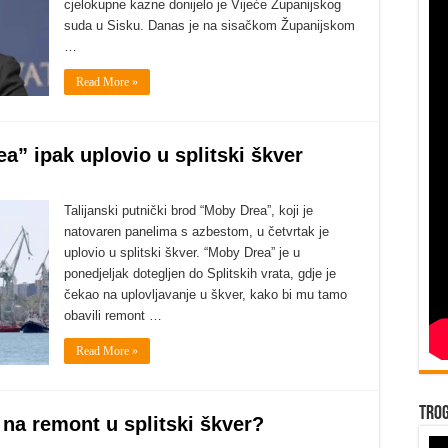
cjelokupne kazne donijelo je Vijeće Županijskog
suda u Sisku. Danas je na sisačkom Županijskom
…
Read More »
” ipak uplovio u splitski škver
Talijanski putnički brod “Moby Drea”, koji je
natovaren panelima s azbestom, u četvrtak je
uplovio u splitski škver. “Moby Drea” je u
ponedjeljak dotegljen do Splitskih vrata, gdje je
čekao na uplovljavanje u škver, kako bi mu tamo
obavili remont …
Read More »
Trog
na remont u splitski škver?