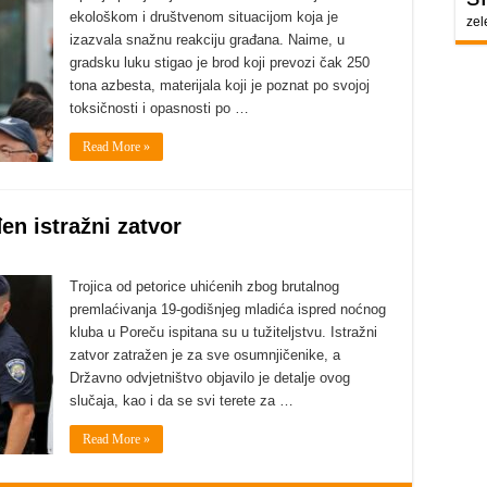
ekološkom i društvenom situacijom koja je
zel
izazvala snažnu reakciju građana. Naime, u
gradsku luku stigao je brod koji prevozi čak 250
tona azbesta, materijala koji je poznat po svojoj
toksičnosti i opasnosti po …
Read More »
en istražni zatvor
Trojica od petorice uhićenih zbog brutalnog
premlaćivanja 19-godišnjeg mladića ispred noćnog
kluba u Poreču ispitana su u tužiteljstvu. Istražni
zatvor zatražen je za sve osumnjičenike, a
Državno odvjetništvo objavilo je detalje ovog
slučaja, kao i da se svi terete za …
Read More »