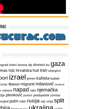
urac
gaza
dronovi
ograd
bosna
dp
eu
biden
iran
hrvatska
amas
hdz
huti
izbjeglice
izrael
bori
kaštela
kaštel
jemen
milanović
libanon
migranti
ćurac
moskva
napad
njemačka
nato
nabava
t
plenković
užje
predsjednik
pomoć
primirje
split
rusija
putin
osvjed
sirija
rafah
sdp
ukrajina
rbija
taoci
vučić