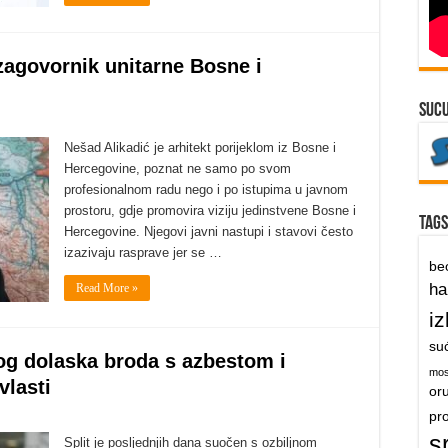
 zagovornik unitarne Bosne i
suc
Nešad Alikadić je arhitekt porijeklom iz Bosne i
Hercegovine, poznat ne samo po svom
profesionalnom radu nego i po istupima u javnom
prostoru, gdje promovira viziju jedinstvene Bosne i
Tags
Hercegovine. Njegovi javni nastupi i stavovi često
izazivaju rasprave jer se …
be
h
Read More »
iz
su
bog dolaska broda s azbestom i
mos
vlasti
or
pr
s
Split je posljednjih dana suočen s ozbiljnom