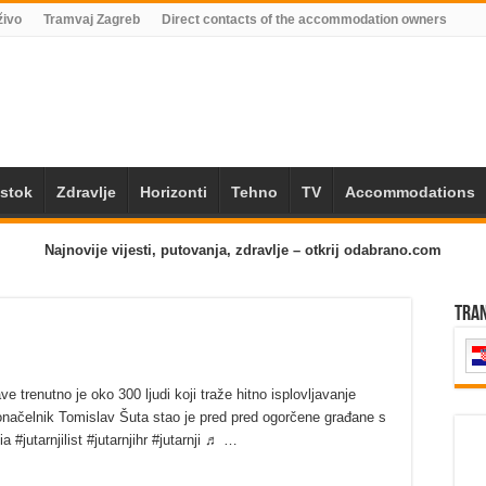
živo
Tramvaj Zagreb
Direct contacts of the accommodation owners
Istok
Zdravlje
Horizonti
Tehno
TV
Accommodations
Najnovije vijesti, putovanja, zdravlje – otkrij odabrano.com
Tra
e trenutno je oko 300 ljudi koji traže hitno isplovljavanje
onačelnik Tomislav Šuta stao je pred pred ogorčene građane s
jutarnjilist #jutarnjihr #jutarnji ♬ …