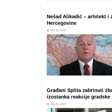
Nešad Alikadić – arhitekt i
Hercegovine
July 29, 2025
Građani Splita zabrinuti z
izostanka reakcije gradske 
July 29, 2025