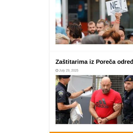
Zaštitarima iz Poreča određ
July 29, 2025