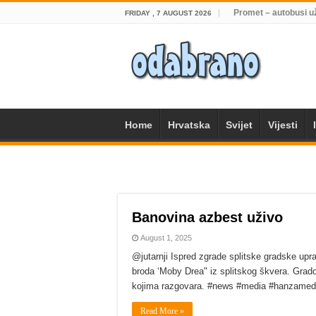
Promet – autobusi u
FRIDAY , 7 AUGUST 2026
Home
Hrvatska
Svijet
Vijesti
Banovina azbest uživo
August 1, 2025
@jutarnji Ispred zgrade splitske gradske uprav
broda ‘Moby Drea" iz splitskog škvera. Grad
kojima razgovara. #news #media #hanzamedia #
Read More »