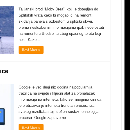
Talijanski brod “Moby Drea”, koji je dotegljen do
Splitskih vrata kako bi mogao ići na remont i
skidanja panela s azbestom u splitski škver,
prema neslužbenim informacijama ipak neće ostati
na remontu u Brodsplitu zbog opasnog tereta koji
nosi. Kako …
Read More »
ice
Google je već dugi niz godina najpopularnija
tražilica na svijetu i ključni alat za pronalazak
informacija na internetu. Iako se mnogima čini da
je pretraživanje interneta trenutan proces, iza
svakog rezultata stoji složen sustav tehnologija i
procesa. Google zapravo ne …
Read More »