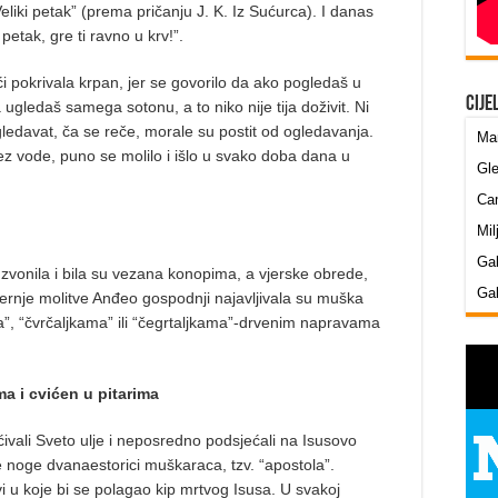
Veliki petak” (prema pričanju J. K. Iz Sućurca). I danas
petak, gre ti ravno u krv!”.
ći pokrivala krpan, jer se govorilo da ako pogledaš u
Cije
ugledaš samega sotonu, a to niko nije tija doživit. Ni
ogledavat, ča se reče, morale su postit od ogledavanja.
Mar
bez vode, puno se molilo i išlo u svako doba dana u
Gle
Cam
Mil
Gab
zvonila i bila su vezana konopima, a vjerske obrede,
Gab
ernje molitve Anđeo gospodnji najavljivala su muška
a”, “čvrčaljkama” ili “čegrtaljkama”-drvenim napravama
a i cvićen u pitarima
ivali Sveto ulje i neposredno podsjećali na Isusovo
 noge dvanaestorici muškaraca, tzv. “apostola”.
i u koje bi se polagao kip mrtvog Isusa. U svakoj