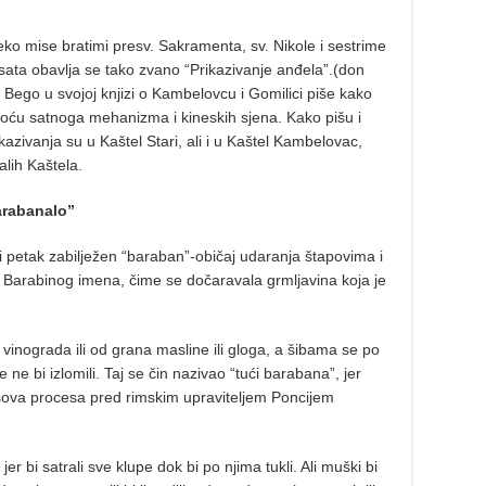
preko mise bratimi presv. Sakramenta, sv. Nikole i sestrime
3 sata obavlja se tako zvano “Prikazivanje anđela”.(don
e Bego u svojoj knjizi o Kambelovcu i Gomilici piše kako
ću satnoga mehanizma i kineskih sjena. Kako pišu i
azivanja su u Kaštel Stari, ali i u Kaštel Kambelovac,
talih Kaštela.
barabanalo”
 i petak zabilježen “baraban”-običaj udaranja štapovima i
arabinog imena, čime se dočaravala grmljavina koja je
og vinograda ili od grana masline ili gloga, a šibama se po
ne bi izlomili. Taj se čin nazivao “tući barabana”, jer
sova procesa pred rimskim upraviteljem Poncijem
 jer bi satrali sve klupe dok bi po njima tukli. Ali muški bi