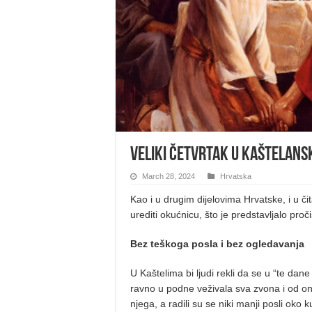
Veliki četvrtak u kaštelans
March 28, 2024
Hrvatska
Kao i u drugim dijelovima Hrvatske, i u čit
urediti okućnicu, što je predstavljalo proč
Bez teškoga posla i bez ogledavanja
U Kaštelima bi ljudi rekli da se u “te dan
ravno u podne veživala sva zvona i od onda 
njega, a radili su se niki manji posli oko k