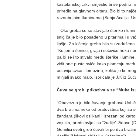
kaštelanskoj crkvi smjestio bi se podno 
priredio na glavnom oltaru. Bio bi to naj
raznobojnim tkaninama.(Sanja Acalija: Usk
– Oko greba su se stavljale šterike i lumi
snig ča je bilo posađeno u pitarima i u va
lipšje. Za kićenje greba bila su zadužena 
”Ko jema šenice, graja i sočivice neka nos
pa bi se i to stivalo među šterike i lumine. 
vidit one puste sviće kako plamcaju među 
ostavija cviće i lemozinu, koliko je ko mog
minjali svako malo, ispričala je J.K iz Suć
Čuva se grob, prikazivala se “Muka I
“Obavezno je bilo čuvanje grobova.Uobič
dva bratima neke od bratovština koji su s
žandara (likovi oslikani i izrezani od karto
vojnika, predstavljali su “žudije”-židov
Gomilici sveti grob čuvali bi po dva brati