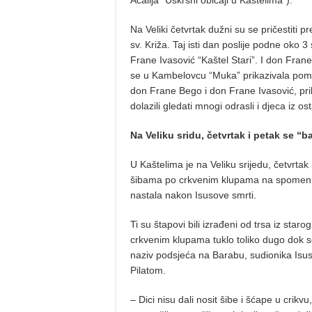
Acalija “Uskrsni običaji u Kaštelima”).
Na Veliki četvrtak dužni su se pričestiti 
sv. Križa. Taj isti dan poslije podne oko 
Frane Ivasović “Kaštel Stari”. I don Fran
se u Kambelovcu “Muka” prikazivala pomo
don Frane Bego i don Frane Ivasović, prik
dolazili gledati mnogi odrasli i djeca iz os
Na Veliku sridu, četvrtak i petak se “
U Kaštelima je na Veliku srijedu, četvrtak
šibama po crkvenim klupama na spomen B
nastala nakon Isusove smrti.
Ti su štapovi bili izrađeni od trsa iz star
crkvenim klupama tuklo toliko dugo dok se 
naziv podsjeća na Barabu, sudionika Isu
Pilatom.
– Dici nisu dali nosit šibe i šćape u crikvu,