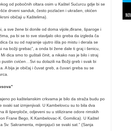
nekog od pobočnih oltara osim u Kaštel Sućurcu gdje bi se
češće drveni sanduk, često pozlaćen i ukrašen, okićen
Nov
Sl
Net
Da
7 
24 
In
Hi
rsni običaji u Kaštelima).
ni, a sve žene bi donile od doma vijole,đirane, šparoge i
žima, pa bi se to sve stavljalo oko greba da izgleda ča
dica ča su od najranije ujutro išla po mistu i derala se
i na božji grebac”, a onda bi žene dale ti graj i šenicu,
Mi dica smo to guštali činit, a nikako nas je bilo i straj
pustin cvićen…Svi su dolazili na Božji greb i svak bi
a. A bija je običaj i čuvat greb, a čuvari greba su se
urca.
susova”
ajeno po kaštelanskim crkvama je bilo da straža budu po
e svaki sat izmjenjivali. U Kambelovcu su to bila dva
na ili šperploče, odjeveni su u stilizirane odore rimskih
e.(Don Frane Bego, K.Kambelovac-K. Gomilica). U Kaštel
ma Sv. Sakramenta, mijenjajući se svaki sat.” (Sanja