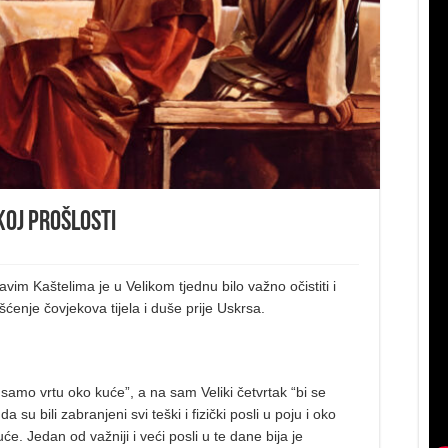
koj prošlosti
avim Kaštelima je u Velikom tjednu bilo važno očistiti i
išćenje čovjekova tijela i duše prije Uskrsa.
e samo vrtu oko kuće”, a na sam Veliki četvrtak “bi se
su bili zabranjeni svi teški i fizički posli u poju i oko
uće. Jedan od važniji i veći posli u te dane bija je