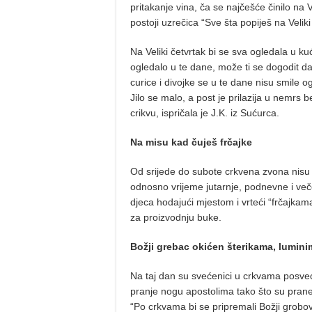
pritakanje vina, ča se najčešće činilo na 
postoji uzrečica “Sve šta popiješ na Veliki 
Na Veliki četvrtak bi se sva ogledala u ku
ogledalo u te dane, može ti se dogodit da 
curice i divojke se u te dane nisu smile 
Jilo se malo, a post je prilazija u nemrs 
crikvu, ispričala je J.K. iz Sućurca.
Na misu kad čuješ frčajke
Od srijede do subote crkvena zvona nisu 
odnosno vrijeme jutarnje, podnevne i več
djeca hodajući mjestom i vrteći “frčajkam
za proizvodnju buke.
Božji grebac okićen šterikama, luminim
Na taj dan su svećenici u crkvama posveć
pranje nogu apostolima tako što su prane
“Po crkvama bi se pripremali Božji grobov