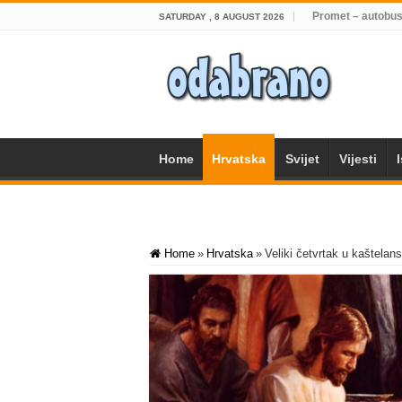
Promet – autobus
SATURDAY , 8 AUGUST 2026
Home
Hrvatska
Svijet
Vijesti
Home
»
Hrvatska
»
Veliki četvrtak u kaštelans