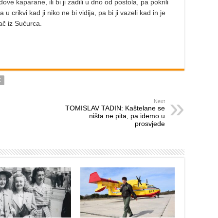
dove kaparane, ili bi ji zadili u dno od postola, pa pokrili
u crikvi kad ji niko ne bi vidija, pa bi ji vazeli kad in je
vač iz Sućurca.
K
Next
TOMISLAV TADIN: Kaštelane se
ništa ne pita, pa idemo u
prosvjede