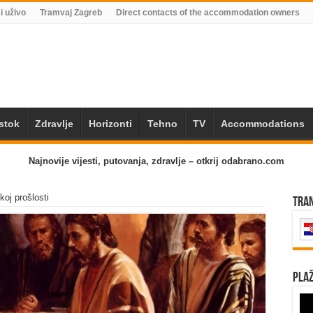
i uživo
Tramvaj Zagreb
Direct contacts of the accommodation owners
Istok
Zdravlje
Horizonti
Tehno
TV
Accommodations
Najnovije vijesti, putovanja, zdravlje – otkrij odabrano.com
koj prošlosti
Tra
Plaž