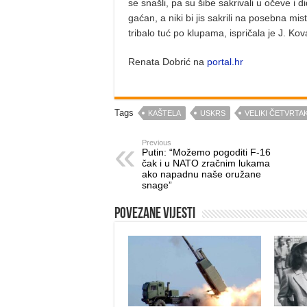
se snašli, pa su šibe sakrivali u očeve i di
gaćan, a niki bi jis sakrili na posebna mista 
tribalo tuć po klupama, ispričala je J. Ko
Renata Dobrić na
portal.hr
Tags
KAŠTELA
USKRS
VELIKI ČETVRTA
Previous
Putin: “Možemo pogoditi F-16
čak i u NATO zračnim lukama
ako napadnu naše oružane
snage”
Povezane vijesti