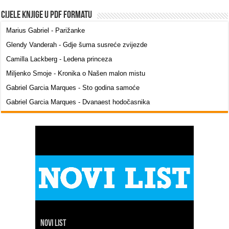
Cijele knjige u PDF formatu
Marius Gabriel - Parižanke
Glendy Vanderah - Gdje šuma susreće zvijezde
Camilla Lackberg - Ledena princeza
Miljenko Smoje - Kronika o Našen malon mistu
Gabriel Garcia Marques - Sto godina samoće
Gabriel Garcia Marques - Dvanaest hodočasnika
Novi list
Slobodna Dalmacija
Net.hr
Dalmacija danas
7 dnevno
24 sata
Index
Hina