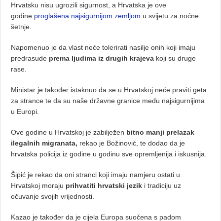
Hrvatsku nisu ugrozili sigurnost, a Hrvatska je ove
godine
proglašena najsigurnijom zemljom
u svijetu za noćne
šetnje.
Napomenuo je da vlast neće tolerirati nasilje onih koji imaju
predrasude
prema ljudima iz drugih krajeva
koji su druge
rase.
Ministar je također istaknuo da se u Hrvatskoj neće praviti geta
za strance te da su naše državne granice među najsigurnijima
u Europi.
Ove godine u Hrvatskoj je zabilježen
bitno manji prelazak
ilegalnih migranata,
rekao je Božinović, te dodao da je
hrvatska policija iz godine u godinu sve opremljenija i iskusnija.
Šipić je rekao da oni stranci koji imaju namjeru ostati u
Hrvatskoj moraju
prihvatiti hrvatski jezi
k
i tradiciju uz
očuvanje svojih vrijednosti.
Kazao je također da je cijela Europa suočena s padom