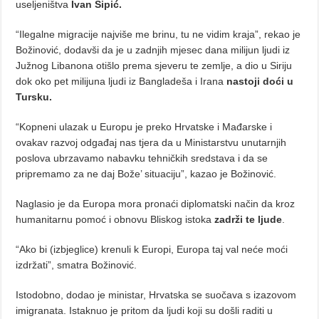
useljeništva
Ivan Šipić.
“Ilegalne migracije najviše me brinu, tu ne vidim kraja”, rekao je
Božinović, dodavši da je u zadnjih mjesec dana milijun ljudi iz
Južnog Libanona otišlo prema sjeveru te zemlje, a dio u Siriju
dok oko pet milijuna ljudi iz Bangladeša i Irana
nastoji doći u
Tursku.
“Kopneni ulazak u Europu je preko Hrvatske i Mađarske i
ovakav razvoj odgađaj nas tjera da u Ministarstvu unutarnjih
poslova ubrzavamo nabavku tehničkih sredstava i da se
pripremamo za ne daj Bože’ situaciju”, kazao je Božinović.
Naglasio je da Europa mora pronaći diplomatski način da kroz
humanitarnu pomoć i obnovu Bliskog istoka
zadrži te ljude
.
“Ako bi (izbjeglice) krenuli k Europi, Europa taj val neće moći
izdržati”, smatra Božinović.
Istodobno, dodao je ministar, Hrvatska se suočava s izazovom
imigranata. Istaknuo je pritom da ljudi koji su došli raditi u