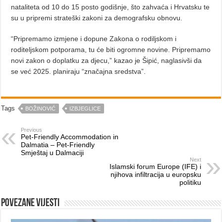
nataliteta od 10 do 15 posto godišnje, što zahvaća i Hrvatsku te
su u pripremi strateški zakoni za demografsku obnovu.
“Pripremamo izmjene i dopune Zakona o rodiljskom i
roditeljskom potporama, tu će biti ogromne novine. Pripremamo
novi zakon o doplatku za djecu,” kazao je Šipić, naglasivši da
se već 2025. planiraju “značajna sredstva”.
Tags
BOŽINOVIĆ
IZBJEGLICE
Previous
Pet-Friendly Accommodation in
Dalmatia – Pet-Friendly
Smještaj u Dalmaciji
Next
Islamski forum Europe (IFE) i
njihova infiltracija u europsku
politiku
Povezane vijesti