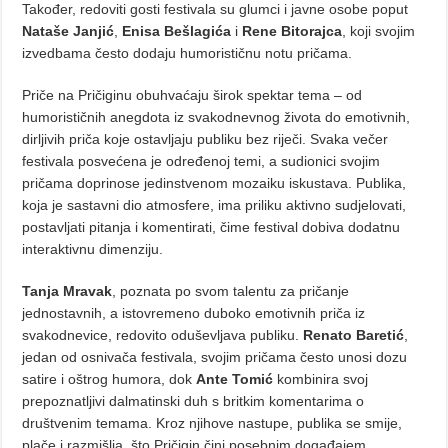
Također, redoviti gosti festivala su glumci i javne osobe poput
Nataše Janjić
,
Enisa Bešlagića
i
Rene Bitorajca
, koji svojim
izvedbama često dodaju humorističnu notu pričama.
Priče na Pričiginu obuhvaćaju širok spektar tema – od
humorističnih anegdota iz svakodnevnog života do emotivnih,
dirljivih priča koje ostavljaju publiku bez riječi. Svaka večer
festivala posvećena je određenoj temi, a sudionici svojim
pričama doprinose jedinstvenom mozaiku iskustava. Publika,
koja je sastavni dio atmosfere, ima priliku aktivno sudjelovati,
postavljati pitanja i komentirati, čime festival dobiva dodatnu
interaktivnu dimenziju.
Tanja Mravak
, poznata po svom talentu za pričanje
jednostavnih, a istovremeno duboko emotivnih priča iz
svakodnevice, redovito oduševljava publiku.
Renato Baretić
,
jedan od osnivača festivala, svojim pričama često unosi dozu
satire i oštrog humora, dok
Ante Tomić
kombinira svoj
prepoznatljivi dalmatinski duh s britkim komentarima o
društvenim temama. Kroz njihove nastupe, publika se smije,
plače i razmišlja, što Pričigin čini posebnim događajem.