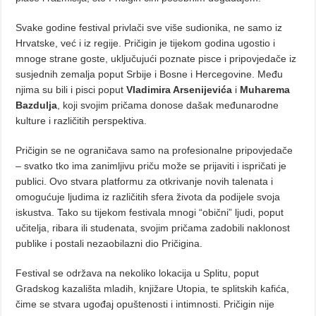
Svake godine festival privlači sve više sudionika, ne samo iz
Hrvatske, već i iz regije. Pričigin je tijekom godina ugostio i
mnoge strane goste, uključujući poznate pisce i pripovjedače iz
susjednih zemalja poput Srbije i Bosne i Hercegovine. Među
njima su bili i pisci poput
Vladimira Arsenijevića
i
Muharema
Bazdulja
, koji svojim pričama donose dašak međunarodne
kulture i različitih perspektiva.
Pričigin se ne ograničava samo na profesionalne pripovjedače
– svatko tko ima zanimljivu priču može se prijaviti i ispričati je
publici. Ovo stvara platformu za otkrivanje novih talenata i
omogućuje ljudima iz različitih sfera života da podijele svoja
iskustva. Tako su tijekom festivala mnogi “obični” ljudi, poput
učitelja, ribara ili studenata, svojim pričama zadobili naklonost
publike i postali nezaobilazni dio Pričigina.
Festival se održava na nekoliko lokacija u Splitu, poput
Gradskog kazališta mladih, knjižare Utopia, te splitskih kafića,
čime se stvara ugođaj opuštenosti i intimnosti. Pričigin nije