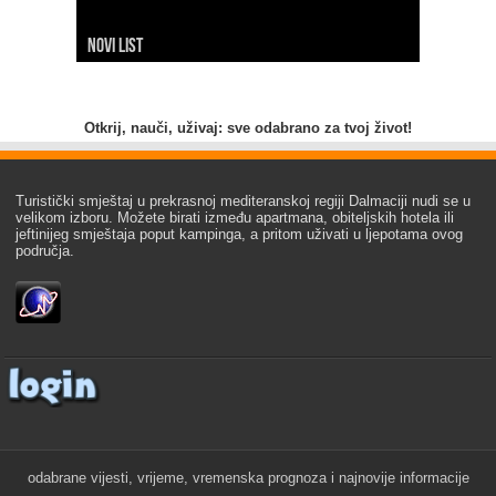
Novi list
Slobodna Dalmacija
Net.hr
Dalmacija danas
7 dnevno
24 sata
Index
Hina
Otkrij, nauči, uživaj: sve odabrano za tvoj život!
Turistički smještaj u prekrasnoj mediteranskoj regiji Dalmaciji nudi se u
velikom izboru. Možete birati između apartmana, obiteljskih hotela ili
jeftinijeg smještaja poput kampinga, a pritom uživati u ljepotama ovog
područja.
odabrane vijesti, vrijeme, vremenska prognoza i najnovije informacije