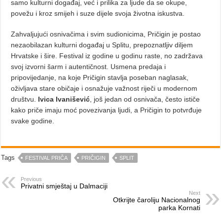
samo kulturni događaj, već i prilika za ljude da se okupe,
povežu i kroz smijeh i suze dijele svoja životna iskustva.
Zahvaljujući osnivačima i svim sudionicima, Pričigin je postao
nezaobilazan kulturni događaj u Splitu, prepoznatljiv diljem
Hrvatske i šire. Festival iz godine u godinu raste, no zadržava
svoj izvorni šarm i autentičnost. Usmena predaja i
pripovijedanje, na koje Pričigin stavlja poseban naglasak,
oživljava stare običaje i osnažuje važnost riječi u modernom
društvu.
Ivica Ivanišević
, još jedan od osnivača, često ističe
kako priče imaju moć povezivanja ljudi, a Pričigin to potvrđuje
svake godine.
Tags
FESTIVAL PRIČA
PRIČIGIN
SPLIT
Previous
Privatni smještaj u Dalmaciji
Next
Otkrijte čaroliju Nacionalnog
parka Kornati