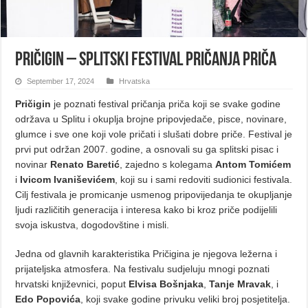
Pričigin – splitski festival pričanja priča
September 17, 2024
Hrvatska
Pričigin
je poznati festival pričanja priča koji se svake godine
održava u Splitu i okuplja brojne pripovjedače, pisce, novinare,
glumce i sve one koji vole pričati i slušati dobre priče. Festival je
prvi put održan 2007. godine, a osnovali su ga splitski pisac i
novinar
Renato Baretić
, zajedno s kolegama
Antom Tomićem
i
Ivicom Ivaniševićem
, koji su i sami redoviti sudionici festivala.
Cilj festivala je promicanje usmenog pripovijedanja te okupljanje
ljudi različitih generacija i interesa kako bi kroz priče podijelili
svoja iskustva, dogodovštine i misli.
Jedna od glavnih karakteristika Pričigina je njegova ležerna i
prijateljska atmosfera. Na festivalu sudjeluju mnogi poznati
hrvatski književnici, poput
Elvisa Bošnjaka
,
Tanje Mravak
, i
Edo Popovića
, koji svake godine privuku veliki broj posjetitelja.