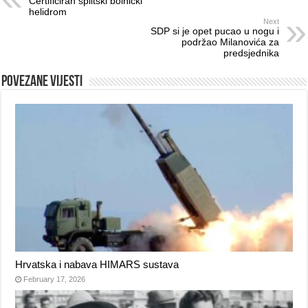
Certificiran splitski bolnički
helidrom
Next
SDP si je opet pucao u nogu i
podržao Milanovića za
predsjednika
Povezane vijesti
Hrvatska i nabava HIMARS sustava
February 17, 2026