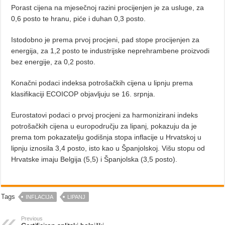
Porast cijena na mjesečnoj razini procijenjen je za usluge, za
0,6 posto te hranu, piće i duhan 0,3 posto.
Istodobno je prema prvoj procjeni, pad stope procijenjen za
energija, za 1,2 posto te industrijske neprehrambene proizvodi
bez energije, za 0,2 posto.
Konačni podaci indeksa potrošačkih cijena u lipnju prema
klasifikaciji ECOICOP objavljuju se 16. srpnja.
Eurostatovi podaci o prvoj procjeni za harmonizirani indeks
potrošačkih cijena u europodručju za lipanj, pokazuju da je
prema tom pokazatelju godišnja stopa inflacije u Hrvatskoj u
lipnju iznosila 3,4 posto, isto kao u Španjolskoj. Višu stopu od
Hrvatske imaju Belgija (5,5) i Španjolska (3,5 posto).
Tags
INFLACIJA
LIPANJ
Previous