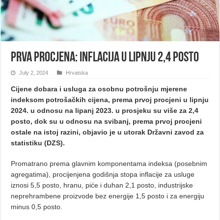
Prva procjena: Inflacija u lipnju 2,4 posto
July 2, 2024
Hrvatska
Cijene dobara i usluga za osobnu potrošnju mjerene
indeksom potrošačkih cijena, prema prvoj procjeni u lipnju
2024. u odnosu na lipanj 2023. u prosjeku su više za 2,4
posto, dok su u odnosu na svibanj, prema prvoj procjeni
ostale na istoj razini, objavio je u utorak Državni zavod za
statistiku (DZS).
Promatrano prema glavnim komponentama indeksa (posebnim
agregatima), procijenjena godišnja stopa inflacije za usluge
iznosi 5,5 posto, hranu, piće i duhan 2,1 posto, industrijske
neprehrambene proizvode bez energije 1,5 posto i za energiju
minus 0,5 posto.