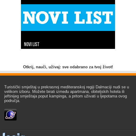
Novi list
Slobodna Dalmacija
Net.hr
Dalmacija danas
7 dnevno
24 sata
Index
Hina
Otkrij, nauči, uživaj: sve odabrano za tvoj život!
Turistički smještaj u prekrasnoj mediteranskoj regiji Dalmaciji nudi se u
velikom izboru. Možete birati između apartmana, obiteljskih hotela ili
jeftinijeg smještaja poput kampinga, a pritom uživati u ljepotama ovog
područja.