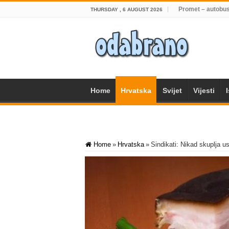
Promet – autobus
THURSDAY , 6 AUGUST 2026
Home
Hrvatska
Svijet
Vijesti
Home
»
Hrvatska
»
Sindikati: Nikad skuplja us