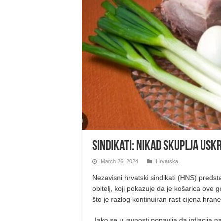
Sindikati: Nikad skuplja usk
March 26, 2024
Hrvatska
Nezavisni hrvatski sindikati (HNS) predsta
obitelj, koji pokazuje da je košarica ove 
što je razlog kontinuiran rast cijena hrane
„Iako se u javnosti ponavlja da inflacija na