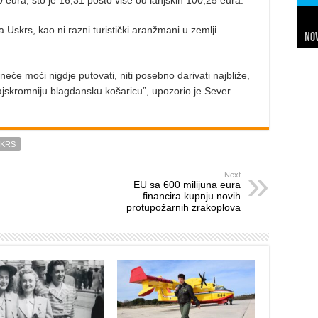
eura, što je 16,31 posto više od lanjskih 100,25 eura.
 Uskrs, kao ni razni turistički aranžmani u zemlji
Nov
Sl
Net
Da
7 
24 
In
Hi
će moći nigdje putovati, niti posebno darivati najbliže,
najskromniju blagdansku košaricu”, upozorio je Sever.
KRS
Next
EU sa 600 milijuna eura
financira kupnju novih
protupožarnih zrakoplova