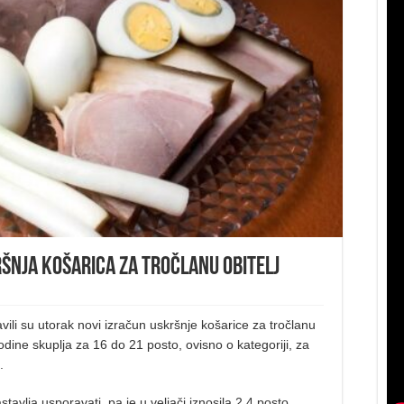
ršnja košarica za tročlanu obitelj
vili su utorak novi izračun uskršnje košarice za tročlanu
godine skuplja za 16 do 21 posto, ovisno o kategoriji, za
.
stavlja usporavati, pa je u veljači iznosila 2,4 posto,