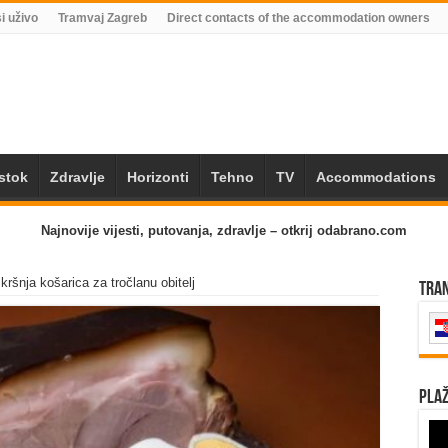
i uživo
Tramvaj Zagreb
Direct contacts of the accommodation owners
Istok
Zdravlje
Horizonti
Tehno
TV
Accommodations
Najnovije vijesti, putovanja, zdravlje – otkrij odabrano.com
kršnja košarica za tročlanu obitelj
Tra
Plaž