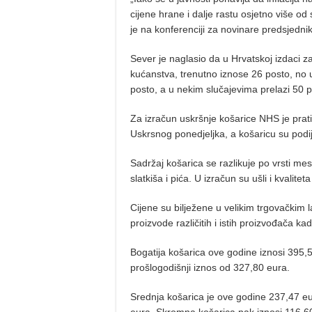
cijene hrane i dalje rastu osjetno više od 
je na konferenciji za novinare predsjedn
Sever je naglasio da u Hrvatskoj izdaci za
kućanstva, trenutno iznose 26 posto, no 
posto, a u nekim slučajevima prelazi 50 p
Za izračun uskršnje košarice NHS je prat
Uskrsnog ponedjeljka, a košaricu su podije
Sadržaj košarica se razlikuje po vrsti mesa
slatkiša i pića. U izračun su ušli i kvalitet
Cijene su bilježene u velikim trgovačkim 
proizvode različitih i istih proizvođača ka
Bogatija košarica ove godine iznosi 395,
prošlogodišnji iznos od 327,80 eura.
Srednja košarica je ove godine 237,47 eur