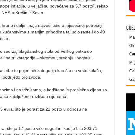
stope inflacije, u veljači su povećane za 5,7 posto”, rekao
ik NHS-a Krešimir Sever.
 hranu i dalje imaju najveći udio u mjesečnoj potrošnji
Cije
u kućanstvima s manjim prihodima taj udio raste i do 40
Mar
osto.
Gle
io sadržaj blagdanskog stola od Velikog petka do
Cam
li na tri kategorije – skromnu, srednju i bogatiju.
Mil
 i ribe te pojedinih kategorija kao što su vrste kolača,
Gab
a i podrijetlo proizvoda.
Gab
lancima i na tržnicama, a korištena je prosječna cijena za
da su zabilježene razlike u cijenama.
55 eura, što je porast za 21 posto u odnosu na
a, što je 17 posto više nego lani kad je bila 203,71