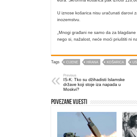
eura. Skromna košarica pak iznosi 116,60 
U iznose košarica nisu uračunati darovi za
inozemstvu.
„Mnogi građani ne samo da za blagdane ne
nego si, nažalost, neće moći priuštiti ni 
Tags
CIJENE
HRANA
KOŠARICA
US
Previous
IS-K: Tko su džihadisti Islamske
države koji stoje iza napada u
Moskvi?
Povezane vijesti