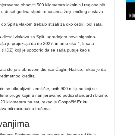
jeravamo obnoviti 500 kilometara lokalnih i regionalnih
 u deset godina slijedi renesansa željezničkog sustava.
Nov
Sl
Net
Da
7 
24 
In
Hi
o Splita vlakom trebalo stizati za oko četiri i pol sata.
ro-diesel vlakova za Split, ugradnjom nove signalno-
ša je projekcija da do 2027. imamo oko 4, 5 sata
u
(HDZ) koji je upozorio da se sada putuje kao u
ala što je s obnovom dionice Čaglin-Našice, rekao je da
 predmetnog kredita.
e otkupljivati zemljište, ovih 900 milijuna koji se
rađene pruge kojima namjeravamo podići standard i brzine,
120 kilometara na sat, rekao je Gospočić
Eriku
va biti racionalno trošena.
vanjima
članove Povjerenstva za prigovore, jednog od tijela