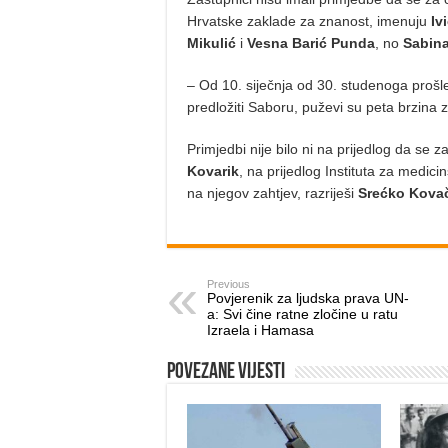
Hrvatske zaklade za znanost, imenuju
Iv
Mikulić
i
Vesna Barić Punda
, no
Sabina
– Od 10. siječnja od 30. studenoga prošle
predložiti Saboru, puževi su peta brzina z
Primjedbi nije bilo ni na prijedlog da se
Kovarik
, na prijedlog Instituta za medici
na njegov zahtjev, razriješi
Srećko Kova
Previous
Povjerenik za ljudska prava UN-
a: Svi čine ratne zločine u ratu
Izraela i Hamasa
Povezane vijesti