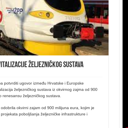
italizacije željezničkog sustava
eba potvrditi ugovor između Hrvatske i Europske
alizacija željezničkog sustava iz okvirnog zajma od 900
vio renesansu željezničkog sustava.
 odobrila okvirni zajam od 900 milijuna eura, kojim je
e projekata poboljšanja željezničke infrastrukture i