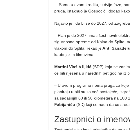
– Samo u ovom kreditu, u dvije faze, nam
pruga, istaknuo je Gospočić i dodao kako
Najavio je i da bi se do 2027. od Zagreba d
– Plan je do 2027. imati šest novih elekt
sigurnosne opreme od Knina do Splita, na
vlakom do Splita, rekao je
Anti Sanader
kaubojskim filmovima.
Martini Vlašić Iljkić
(SDP) koja se zanim
će biti riješena u narednih pet godina iz
– U ovom programu nema pruga za koje će s
planiraju u biti su za već postojeće, izg
sa sadašnjih 60 ili 50 kilometara na 100 
Fabijaniću
(SD) koji se nada da će sredst
Zastupnici o imeno
Zastupnici nisu imali primjedbe da se za 