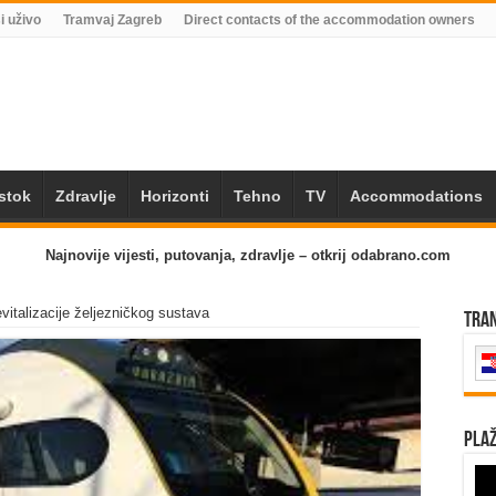
i uživo
Tramvaj Zagreb
Direct contacts of the accommodation owners
Istok
Zdravlje
Horizonti
Tehno
TV
Accommodations
Najnovije vijesti, putovanja, zdravlje – otkrij odabrano.com
vitalizacije željezničkog sustava
Tra
Plaž