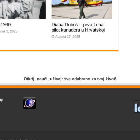
 1940
Diana Doboš – prva žena
pilot kanadera u Hrvatskoj
ber 3, 2025
August 17, 2025
Otkrij, nauči, uživaj: sve odabrano za tvoj život!
ji