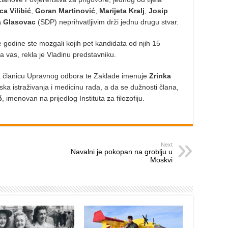
ica Vilibić
,
Goran Martinović
,
Marijeta Kralj
,
Josip
 Glasovac
(SDP) neprihvatljivim drži jednu drugu stvar.
 godine ste mozgali kojih pet kandidata od njih 15
a vas, rekla je Vladinu predstavniku.
 za članicu Upravnog odbora te Zaklade imenuje
Zrinka
nska istraživanja i medicinu rada, a da se dužnosti člana,
č
, imenovan na prijedlog Instituta za filozofiju.
Next
Navalni je pokopan na groblju u
Moskvi