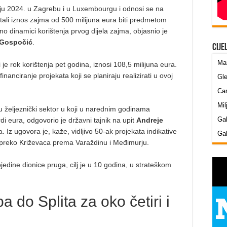
čnju 2024. u Zagrebu i u Luxembourgu i odnosi se na
tali iznos zajma od 500 milijuna eura biti predmetom
no dinamici korištenja prvog dijela zajma, objasnio je
 Gospoči
ć
.
Cije
Mar
 je rok korištenja pet godina, iznosi 108,5 milijuna eura.
inanciranje projekata koji se planiraju realizirati u ovoj
Gle
Cam
Mil
a u željeznički sektor u koji u narednim godinama
Gab
di eura, odgovorio je državni tajnik na upit
Andreje
Iz ugovora je, kaže, vidljivo 50-ak projekata indikative
Gab
e preko Križevaca prema Varaždinu i Međimurju.
ojedine dionice pruga, cilj je u 10 godina, u strateškom
 do Splita za oko četiri i