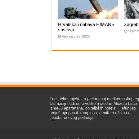
Hrvatska i nabava HIMARS
Zagreb
sustava
Septem
February 17, 2026
Turistički smještaj u prekrasnoj mediteranskoj regi
Dalmaciji nudi se u velikom izboru. Možete birati
između apartmana, obiteljskih hotela ili jeftinijeg
smještaja poput kampinga, a pritom uživati u
ljepotama ovog područja.