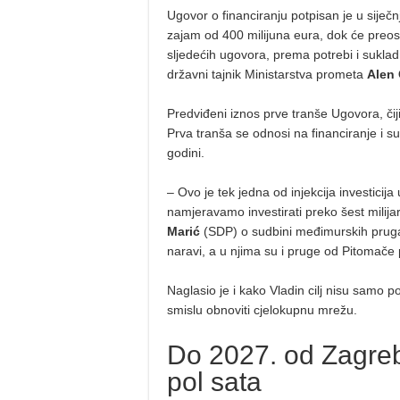
Ugovor o financiranju potpisan je u sije
zajam od 400 milijuna eura, dok će preos
sljedećih ugovora, prema potrebi i suklad
državni tajnik Ministarstva prometa
Alen
Predviđeni iznos prve tranše Ugovora, čiji
Prva tranša se odnosi na financiranje i suf
godini.
– Ovo je tek jedna od injekcija investicij
namjeravamo investirati preko šest milijar
Marić
(SDP) o sudbini međimurskih pruga. 
naravi, a u njima su i pruge od Pitomač
Naglasio je i kako Vladin cilj nisu samo p
smislu obnoviti cjelokupnu mrežu.
Do 2027. od Zagreba
pol sata