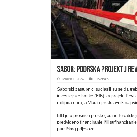
Sabor: Podrška projektu rev
March 1, 2024
Hrvatska
Saborski zastupnici suglasili su se da tr
investicijske banke (EIB) za projekt Revit
milijuna eura, a Vladin predstavnik naja
EIB je u prosincu prošle godine Hrvatskoj
predviđeno financiranje i/ili sufinanciranj
putničkog prijevoza.