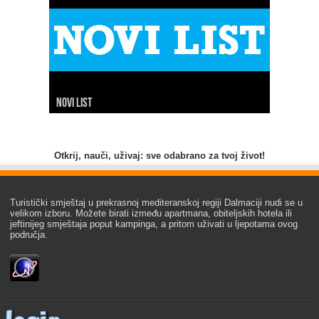
Novi list
Slobodna Dalmacija
Net.hr
Dalmacija danas
7 dnevno
24 sata
Index
Hina
Otkrij, nauči, uživaj: sve odabrano za tvoj život!
Turistički smještaj u prekrasnoj mediteranskoj regiji Dalmaciji nudi se u
velikom izboru. Možete birati između apartmana, obiteljskih hotela ili
jeftinijeg smještaja poput kampinga, a pritom uživati u ljepotama ovog
područja.