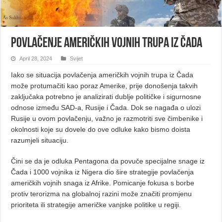
Povlačenje američkih vojnih trupa iz Čada
April 28, 2024
Svijet
Iako se situacija povlačenja američkih vojnih trupa iz Čada
može protumačiti kao poraz Amerike, prije donošenja takvih
zaključaka potrebno je analizirati dublje političke i sigurnosne
odnose između SAD-a, Rusije i Čada. Dok se nagađa o ulozi
Rusije u ovom povlačenju, važno je razmotriti sve čimbenike i
okolnosti koje su dovele do ove odluke kako bismo doista
razumjeli situaciju.
Čini se da je odluka Pentagona da povuče specijalne snage iz
Čada i 1000 vojnika iz Nigera dio šire strategije povlačenja
američkih vojnih snaga iz Afrike. Pomicanje fokusa s borbe
protiv terorizma na globalnoj razini može značiti promjenu
prioriteta ili strategije američke vanjske politike u regiji.