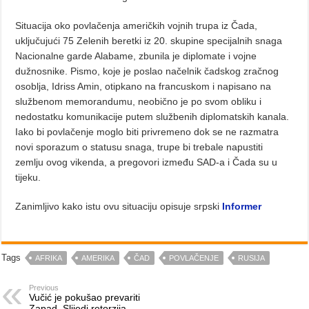
Situacija oko povlačenja američkih vojnih trupa iz Čada,
uključujući 75 Zelenih beretki iz 20. skupine specijalnih snaga
Nacionalne garde Alabame, zbunila je diplomate i vojne
dužnosnike. Pismo, koje je poslao načelnik čadskog zračnog
osoblja, Idriss Amin, otipkano na francuskom i napisano na
službenom memorandumu, neobično je po svom obliku i
nedostatku komunikacije putem službenih diplomatskih kanala.
Iako bi povlačenje moglo biti privremeno dok se ne razmatra
novi sporazum o statusu snaga, trupe bi trebale napustiti
zemlju ovog vikenda, a pregovori između SAD-a i Čada su u
tijeku.
Zanimljivo kako istu ovu situaciju opisuje srpski
Informer
Tags
AFRIKA
AMERIKA
ČAD
POVLAČENJE
RUSIJA
Previous
Vučić je pokušao prevariti
Zapad. Slijedi retorzija