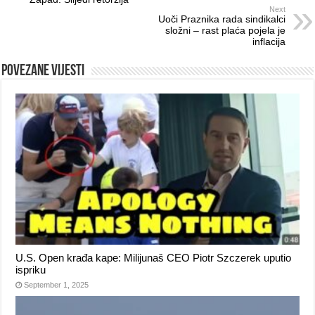
Next
Uoči Praznika rada sindikalci
složni – rast plaća pojela je
inflacija
Povezane vijesti
U.S. Open krađa kape: Milijunaš CEO Piotr Szczerek uputio
ispriku
September 1, 2025