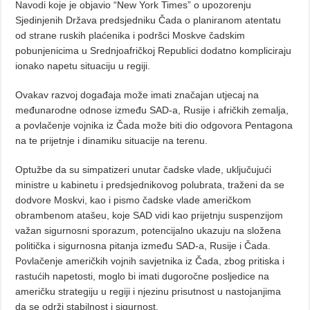
Navodi koje je objavio “New York Times” o upozorenju
Sjedinjenih Država predsjedniku Čada o planiranom atentatu
od strane ruskih plaćenika i podršci Moskve čadskim
pobunjenicima u Srednjoafričkoj Republici dodatno kompliciraju
ionako napetu situaciju u regiji.
Ovakav razvoj događaja može imati značajan utjecaj na
međunarodne odnose između SAD-a, Rusije i afričkih zemalja,
a povlačenje vojnika iz Čada može biti dio odgovora Pentagona
na te prijetnje i dinamiku situacije na terenu.
Optužbe da su simpatizeri unutar čadske vlade, uključujući
ministre u kabinetu i predsjednikovog polubrata, traženi da se
dodvore Moskvi, kao i pismo čadske vlade američkom
obrambenom atašeu, koje SAD vidi kao prijetnju suspenzijom
važan sigurnosni sporazum, potencijalno ukazuju na složena
politička i sigurnosna pitanja između SAD-a, Rusije i Čada.
Povlačenje američkih vojnih savjetnika iz Čada, zbog pritiska i
rastućih napetosti, moglo bi imati dugoročne posljedice na
američku strategiju u regiji i njezinu prisutnost u nastojanjima
da se održi stabilnost i sigurnost.