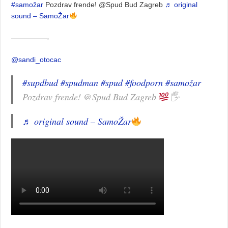
#samožar
Pozdrav frende! @Spud Bud Zagreb
♬ original
sound – SamoŽar
—————-
@sandi_otocac
#supdbud
#spudman
#spud
#foodporn
#samožar
Pozdrav frende! @Spud Bud Zagreb
🖐
♬ original sound – SamoŽar