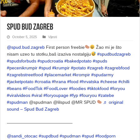
Spud Bud Zagreb
October 5, 2025
Vijesti
@spud.bud.zagreb
First person freebie
Žao mi je što
nisam uzeo tu stotku,baš izaziva nostalgiju
#spudbudzagreb
#spudsforbuds
#spudcroatia
#bakedpotato
#spuds
#pecenikrumpir
#spud
#krumpir
#potato
#zagreb
#zagrebfood
#zagrebstreetfood
#placemarket
#krompir
#spudarmy
#jacketpotato
#croatia
#hrana
#food
#hrvatska
#cheese
#chilli
#beans
#FoodTok
#FoodLover
#foodies
#tiktokfood
#foryou
#viralvideos
#viral
#foryoupage
#fyp
#fouryou
#zatebe
#spudman
@spudman @lilspud @MR SPUD
♬ original
sound – Spud Bud Zagreb
———————————————
@sandi_otocac
#supdbud
#spudman
#spud
#foodporn