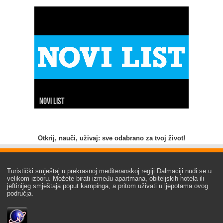
Novi list
Slobodna Dalmacija
Net.hr
Dalmacija danas
7 dnevno
24 sata
Index
Hina
Otkrij, nauči, uživaj: sve odabrano za tvoj život!
Turistički smještaj u prekrasnoj mediteranskoj regiji Dalmaciji nudi se u
velikom izboru. Možete birati između apartmana, obiteljskih hotela ili
jeftinijeg smještaja poput kampinga, a pritom uživati u ljepotama ovog
područja.