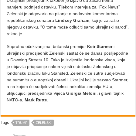
Ukrajinski predsjednik također je izjavio da zasad nema
namjeru podnijeti ostavku. Tijekom intervjua za “Fox News”
Zelenski je odgovorio na pitanje o nedavnim komentarima
republikanskog senatora
Lindsey Graham
, koji je zatražio
njegovu ostavku. “O tome može odlučiti samo ukrajinski narod”,
rekao je.
Suprotno očekivanjima, britanski premijer
Keir Starmer
i
ukrajinski predsjednik Zelenski sastat će se danas poslijepodne
u Downing Streetu 10. Tako je izvijestila londonska vlada, koja
je objavila priopćenje nakon vijesti o dolasku Zelenskog u
londonsku zračnu luku Stansted. Zelenski će sutra sudjelovati
na summitu o europskoj obrani i Ukrajini koji je sazvao Starmer,
a na kojem će sudjelovati čelnici nekoliko zemalja EU-a,
uključujući predsjednika Vijeća
Giorgia Meloni
, i glavni tajnik
NATO-a,
Mark Rutte
.
Tags
TRUMP
ZELENSKI
Previous