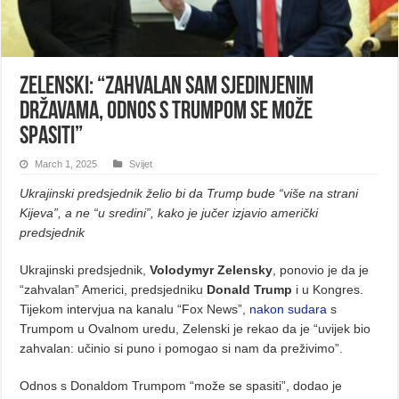
Zelenski: “Zahvalan sam Sjedinjenim
Državama, odnos s Trumpom se može
spasiti”
March 1, 2025
Svijet
Ukrajinski predsjednik želio bi da Trump bude “više na strani
Kijeva”, a ne “u sredini”, kako je jučer izjavio američki
predsjednik
Ukrajinski predsjednik,
Volodymyr Zelensky
, ponovio je da je
“zahvalan” Americi, predsjedniku
Donald Trump
i u Kongres.
Tijekom intervjua na kanalu “Fox News”,
nakon sudara
s
Trumpom u Ovalnom uredu, Zelenski je rekao da je “uvijek bio
zahvalan: učinio si puno i pomogao si nam da preživimo”.
Odnos s Donaldom Trumpom “može se spasiti”, dodao je