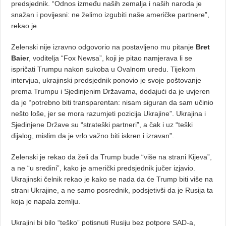
predsjednik. “Odnos između naših zemalja i naših naroda je
snažan i povijesni: ne želimo izgubiti naše američke partnere”,
rekao je.
Zelenski nije izravno odgovorio na postavljeno mu pitanje
Bret
Baier
, voditelja “Fox Newsa”, koji je pitao namjerava li se
ispričati Trumpu nakon sukoba u Ovalnom uredu. Tijekom
intervjua, ukrajinski predsjednik ponovio je svoje poštovanje
prema Trumpu i Sjedinjenim Državama, dodajući da je uvjeren
da je “potrebno biti transparentan: nisam siguran da sam učinio
nešto loše, jer se mora razumjeti pozicija Ukrajine”. Ukrajina i
Sjedinjene Države su “strateški partneri”, a čak i uz “teški
dijalog, mislim da je vrlo važno biti iskren i izravan”.
Zelenski je rekao da želi da Trump bude “više na strani Kijeva”,
a ne “u sredini”, kako je američki predsjednik jučer izjavio.
Ukrajinski čelnik rekao je kako se nada da će Trump biti više na
strani Ukrajine, a ne samo posrednik, podsjetivši da je Rusija ta
koja je napala zemlju.
Ukrajini bi bilo “teško” potisnuti Rusiju bez potpore SAD-a,