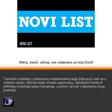
Novi list
Slobodna Dalmacija
Net.hr
Dalmacija danas
7 dnevno
24 sata
Index
Hina
Otkrij, nauči, uživaj: sve odabrano za tvoj život!
Turistički smještaj u prekrasnoj mediteranskoj regiji Dalmaciji nudi se u
velikom izboru. Možete birati između apartmana, obiteljskih hotela ili
jeftinijeg smještaja poput kampinga, a pritom uživati u ljepotama ovog
područja.