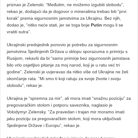
priznao je Zelenski. “Međutim, ne možemo izgubiti slobodu”,
rekao je, dodajući da je dogovor o mineralima trebao biti “prvi
korak” prema sigurnosnim jamstvima za Ukrajinu. Bez njih,
dodao je, “nitko neće stati, jer se toga boje
Putin
mogu li se
vratiti sutra”.
Ukrajinski predsjednik ponovio je potrebu za sigurnosnim
jamstvima Sjedinjenih Država u sklopu sporazuma o primirju s
Rusijom, rekavši da bi “samo primirje bez sigurnosnih jamstava
bilo vrlo osjetljivo pitanje za moj narod, koji je u ratu već tri
godine”. Zelenski je uvjeravao da nitko više od Ukrajine ne želi
okončanje rata. “Mi smo ti koji ratuju za svoje živote i svoju
slobodu”, rekao je.
Ukrajina je “spremna za mir”, ali mora imati “snažnu poziciju” za
pregovaračkim stolom i potporu saveznika, naglasio je
Volodymyr Zelensky. “Za pravedan i trajan mir moramo imati
jaku poziciju za pregovaračkim stolom, koji mora uključivati ​​
Sjedinjene Države i Europu”, rekao je.