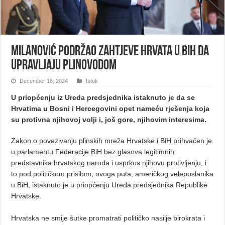
Milanović podržao zahtjeve Hrvata u BiH da
upravljaju plinovodom
December 18, 2024
Istok
U priopćenju iz Ureda predsjednika istaknuto je da se
Hrvatima u Bosni i Hercegovini opet nameću rješenja koja
su protivna njihovoj volji i, još gore, njihovim interesima.
Zakon o povezivanju plinskih mreža Hrvatske i BiH prihvaćen je
u parlamentu Federacije BiH bez glasova legitimnih
predstavnika hrvatskog naroda i usprkos njihovu protivljenju, i
to pod političkom prisilom, ovoga puta, američkog veleposlanika
u BiH, istaknuto je u priopćenju Ureda predsjednika Republike
Hrvatske.
Hrvatska ne smije šutke promatrati političko nasilje birokrata i