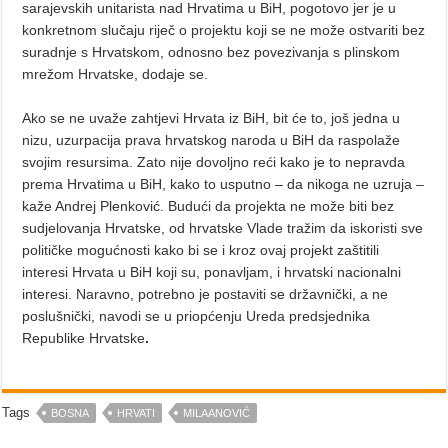
sarajevskih unitarista nad Hrvatima u BiH, pogotovo jer je u
konkretnom slučaju riječ o projektu koji se ne može ostvariti bez
suradnje s Hrvatskom, odnosno bez povezivanja s plinskom
mrežom Hrvatske, dodaje se.
Ako se ne uvaže zahtjevi Hrvata iz BiH, bit će to, još jedna u
nizu, uzurpacija prava hrvatskog naroda u BiH da raspolaže
svojim resursima. Zato nije dovoljno reći kako je to nepravda
prema Hrvatima u BiH, kako to usputno – da nikoga ne uzruja –
kaže Andrej Plenković. Budući da projekta ne može biti bez
sudjelovanja Hrvatske, od hrvatske Vlade tražim da iskoristi sve
političke mogućnosti kako bi se i kroz ovaj projekt zaštitili
interesi Hrvata u BiH koji su, ponavljam, i hrvatski nacionalni
interesi. Naravno, potrebno je postaviti se državnički, a ne
poslušnički, navodi se u priopćenju
Ureda predsjednika
Republike Hrvatske
.
Tags
BOSNA
HRVATI
MILAANOVIĆ