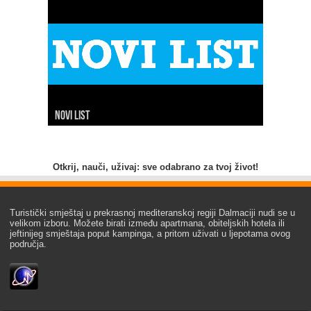
Novi list
Slobodna Dalmacija
Net.hr
Dalmacija danas
7 dnevno
24 sata
Index
Hina
Otkrij, nauči, uživaj: sve odabrano za tvoj život!
Turistički smještaj u prekrasnoj mediteranskoj regiji Dalmaciji nudi se u
velikom izboru. Možete birati između apartmana, obiteljskih hotela ili
jeftinijeg smještaja poput kampinga, a pritom uživati u ljepotama ovog
područja.