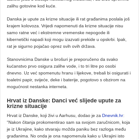
zalihu gotovine kod kuće.
Danska je upute za krizne situacije ili rat građanima poslala još
krajem kolovoza. Vrijedi napomenuti da krizne situacije nisu
samo ratne već i ekstremne vremenske nepogode ili
kibernetički napadi koji mogu izazvati prekide u opskrbi. Ipak,
rat je sigurno pojačao oprez svih ovih država.
Stanovnicima Danske u brošuri je preporučeno da svako
kućanstvo prvo osigura zalihe vode, i to tri litre po osobi
dnevno. Uz već spomenutu hranu i lijekove, trebali bi osigurati i
toaletni papir, svijeće, deke i baterije, pogotovo s obzirom na
mogućnost nestanka interneta.
Hrvat iz Danske: Danci već slijede upute za
krizne situacije
Hrvat iz Danske, koji živi u Aarhusu, dodao je za
Dnevnik.hr
:
“Nakon čitanja prokomentirao sam sa svojom zaručnicom, koja
je iz Ukrajine, kako stvaraju možda paniku bez razloga među
građanima. No onda je ona napomenula kako u Ukrajini isto