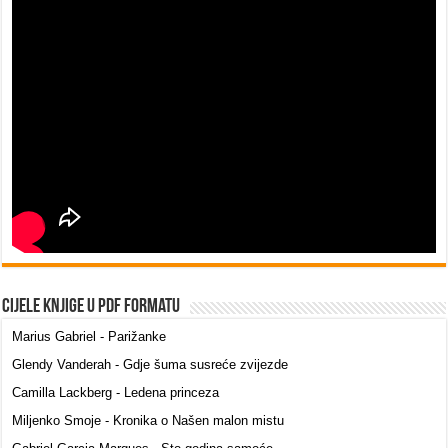
Cijele knjige u PDF formatu
Marius Gabriel - Parižanke
Glendy Vanderah - Gdje šuma susreće zvijezde
Camilla Lackberg - Ledena princeza
Miljenko Smoje - Kronika o Našen malon mistu