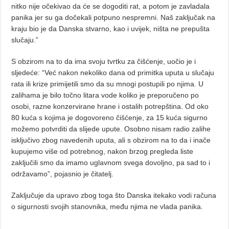
nitko nije očekivao da će se dogoditi rat, a potom je zavladala
panika jer su ga dočekali potpuno nespremni. Naš zaključak na
kraju bio je da Danska stvarno, kao i uvijek, ništa ne prepušta
slučaju.”
S obzirom na to da ima svoju tvrtku za čišćenje, uočio je i
sljedeće: “Već nakon nekoliko dana od primitka uputa u slučaju
rata ili krize primijetili smo da su mnogi postupili po njima. U
zalihama je bilo točno litara vode koliko je preporučeno po
osobi, razne konzervirane hrane i ostalih potrepština. Od oko
80 kuća s kojima je dogovoreno čišćenje, za 15 kuća sigurno
možemo potvrditi da slijede upute. Osobno nisam radio zalihe
isključivo zbog navedenih uputa, ali s obzirom na to da i inače
kupujemo više od potrebnog, nakon brzog pregleda liste
zaključili smo da imamo uglavnom svega dovoljno, pa sad to i
održavamo”, pojasnio je čitatelj.
Zaključuje da upravo zbog toga što Danska itekako vodi računa
o sigurnosti svojih stanovnika, među njima ne vlada panika.