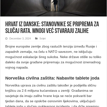
Hrvat iz Danske: Stanovnike se priprema za
slučaj rata. Mnogi već stvaraju zalihe
December 3, 2024
Svijet
Brojne europske zemlje zbog rastućih tenzija između Rusije i
zapadnih zemalja, na čelu s NATO savezom, ne isključuju
mogućnost eskalacije šireg sukoba. Neke države otišle su toliko
daleko da svoje građane pripremaju za mogućnost iznenadnog
vojnog napada.
Norveška civilna zaštita: Nabavite tablete joda
Norveška uprava za civilnu zaštitu također je podijelila sličnu
knjižicu za 2.6 milijuna kućanstava u zemlji. Građanima se
savjetuje da imaju zalihe hrane koja se neće pokvariti bar
tjedan dana, da se opskrbe osnovnim lijekovima, uključujući
tablete joda u slučaju nuklearnog incidenta, i da drže spremnu