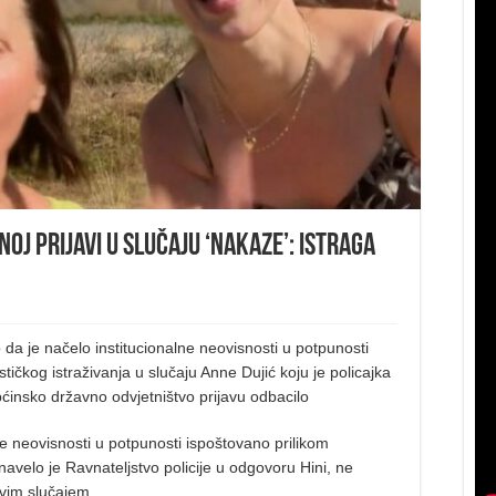
noj prijavi u slučaju ‘nakaze’: Istraga
lo da je načelo institucionalne neovisnosti u potpunosti
tičkog istraživanja u slučaju Anne Dujić koju je policajka
Općinsko državno odvjetništvo prijavu odbacilo
e neovisnosti u potpunosti ispoštovano prilikom
 navelo je Ravnateljstvo policije u odgovoru Hini, ne
ovim slučajem.