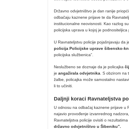
Državno odvjetništvo je dan ranije priopćil
odbačaju kaznene prijave te da Ravnatelj
institucionalne neovisnosti. Kao razlog su 
policijska uprava u kojoj je podnositeljic
U Ravnateljstvu policije pojašnjavaju da j
policija Policijske uprave šibensko-k
policijska službenica”.
Neslužbeno se doznaje da je policajka
či
je
angažirala odvjetnika
. S obzirom na
žalbe, policajka može samostalno nastavi
li to učiniti.
Daljnji koraci Ravnateljstva pol
U odnosu na odbačaj kaznene prijave u R
najavio provođenje izvanrednog nadzora,
Ravnateljstva policije ovisiti o rezult
državno odvjetništvo u Šibeniku”.