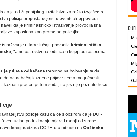
o da je od županijskog tužiteljstva zatražilo izvješće o
stvu policije prepušta ocjenu o eventualnoj povredi
naveli da je kriminalističko istraživanje provodila ista
Cije
a prijave zaposlena kao prometna policajka.
Mar
e istraživanje u tom slučaju provodila
kriminalistička
Gle
ninske
, “a ne ustrojstvena jedinica u kojoj radi oštećena
Cam
Mil
ja je prijava odbačena
trenutno na bolovanju te da
Gab
 to da na odbačaj kaznene prijave nema mogućnosti
Gab
ti kazneni progon putem suda, no još nije poznato hoće
icije
avnateljstvu policije kažu da će s obzirom da je DORH
 “eventualno poduzimanje mjera i radnji od strane
atima navedenog nadzora DORH-a u odnosu na
Općinsko