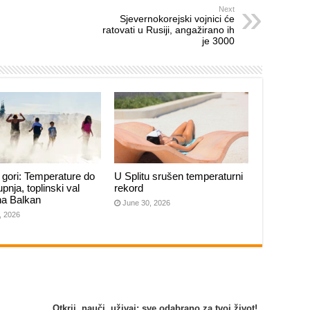
Next
Sjevernokorejski vojnici će
ratovati u Rusiji, angažirano ih
je 3000
gori: Temperature do
U Splitu srušen temperaturni
upnja, toplinski val
rekord
 na Balkan
June 30, 2026
, 2026
Otkrij, nauči, uživaj: sve odabrano za tvoj život!