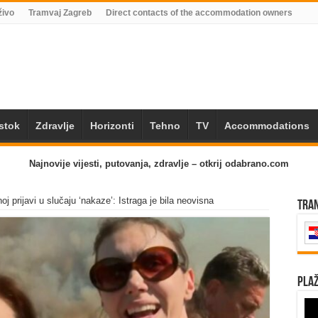
živo
Tramvaj Zagreb
Direct contacts of the accommodation owners
Istok
Zdravlje
Horizonti
Tehno
TV
Accommodations
Najnovije vijesti, putovanja, zdravlje – otkrij odabrano.com
oj prijavi u slučaju ‘nakaze’: Istraga je bila neovisna
Tra
Plaž