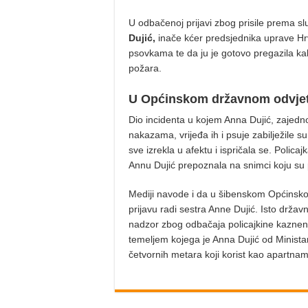
U odbačenoj prijavi zbog prisile prema slu
Dujić,
inače kćer predsjednika uprave H
psovkama te da ju je gotovo pregazila ka
požara.
U Općinskom državnom odvjetn
Dio incidenta u kojem Anna Dujić, zajedn
nakazama, vrijeđa ih i psuje zabilježile s
sve izrekla u afektu i ispričala se. Polic
Annu Dujić prepoznala na snimci koju su 
Mediji navode i da u šibenskom Općinsko
prijavu radi sestra Anne Dujić. Isto drža
nadzor zbog odbačaja policajkine kaznene 
temeljem kojega je Anna Dujić od Ministar
četvornih metara koji korist kao apartnam