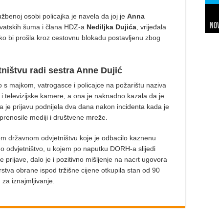
žbenoj osobi policajka je navela da joj je
Anna
Nov
Sl
Net
Da
7 
24 
In
Hi
rvatskih šuma i člana HDZ-a
Nediljka Dujića
, vrijeđala
ko bi prošla kroz cestovnu blokadu postavljenu zbog
ištvu radi sestra Anne Dujić
o s majkom, vatrogasce i policajce na požarištu naziva
u i televizijske kamere, a ona je naknadno kazala da je
ajka je prijavu podnijela dva dana nakon incidenta kada je
prenosile mediji i društvene mreže.
m državnom odvjetništvu koje je odbacilo kaznenu
vno odvjetništvo, u kojem po naputku DORH-a slijedi
prijave, dalo je i pozitivno mišljenje na nacrt ugovora
stva obrane ispod tržišne cijene otkupila stan od 90
 za iznajmljivanje.