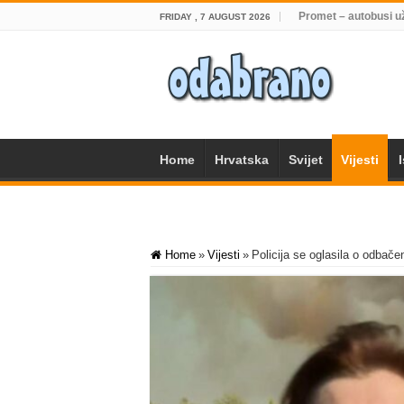
Promet – autobusi u
FRIDAY , 7 AUGUST 2026
Home
Hrvatska
Svijet
Vijesti
Home
»
Vijesti
»
Policija se oglasila o odbačen