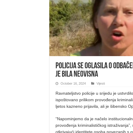
Policija se oglasila o odbače
je bila neovisna
October 16, 2024
Vijesti
Ravnateljstvo policije u srijedu je ustvrdi
ispoštovano prilikom provođenja kriminalis
ljetos kazneno prijavila, ali je šibensko 
“Napominjemo da je načelo institucionaln
provođenja kriminalističkog istraživanja”,
otkrivajući identitete osoba povezanih s 