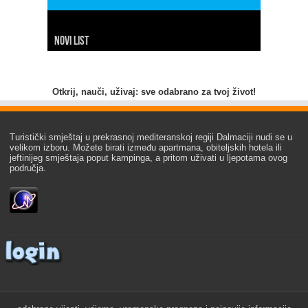
Novi list
Slobodna Dalmacija
Net.hr
Dalmacija danas
7 dnevno
24 sata
Index
Hina
Otkrij, nauči, uživaj: sve odabrano za tvoj život!
Turistički smještaj u prekrasnoj mediteranskoj regiji Dalmaciji nudi se u
velikom izboru. Možete birati između apartmana, obiteljskih hotela ili
jeftinijeg smještaja poput kampinga, a pritom uživati u ljepotama ovog
područja.