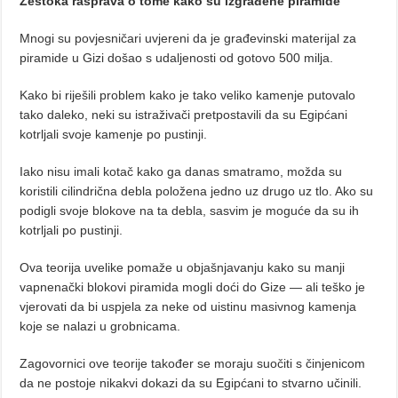
Žestoka rasprava o tome kako su izgrađene piramide
Mnogi su povjesničari uvjereni da je građevinski materijal za
piramide u Gizi došao s udaljenosti od gotovo 500 milja.
Kako bi riješili problem kako je tako veliko kamenje putovalo
tako daleko, neki su istraživači pretpostavili da su Egipćani
kotrljali svoje kamenje po pustinji.
Iako nisu imali kotač kako ga danas smatramo, možda su
koristili cilindrična debla položena jedno uz drugo uz tlo. Ako su
podigli svoje blokove na ta debla, sasvim je moguće da su ih
kotrljali po pustinji.
Ova teorija uvelike pomaže u objašnjavanju kako su manji
vapnenački blokovi piramida mogli doći do Gize — ali teško je
vjerovati da bi uspjela za neke od uistinu masivnog kamenja
koje se nalazi u grobnicama.
Zagovornici ove teorije također se moraju suočiti s činjenicom
da ne postoje nikakvi dokazi da su Egipćani to stvarno učinili.