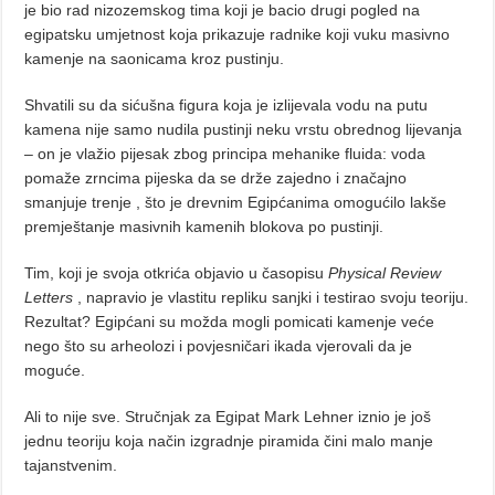
je bio rad nizozemskog tima koji je bacio drugi pogled na
egipatsku umjetnost koja prikazuje radnike koji vuku masivno
kamenje na saonicama kroz pustinju.
Shvatili su da sićušna figura koja je izlijevala vodu na putu
kamena nije samo nudila pustinji neku vrstu obrednog lijevanja
– on je vlažio pijesak zbog principa mehanike fluida: voda
pomaže zrncima pijeska da se drže zajedno i značajno
smanjuje trenje , što je drevnim Egipćanima omogućilo lakše
premještanje masivnih kamenih blokova po pustinji.
Tim, koji je svoja otkrića objavio u časopisu
Physical Review
Letters
, napravio je vlastitu repliku sanjki i testirao svoju teoriju.
Rezultat? Egipćani su možda mogli pomicati kamenje veće
nego što su arheolozi i povjesničari ikada vjerovali da je
moguće.
Ali to nije sve. Stručnjak za Egipat Mark Lehner iznio je još
jednu teoriju koja način izgradnje piramida čini malo manje
tajanstvenim.