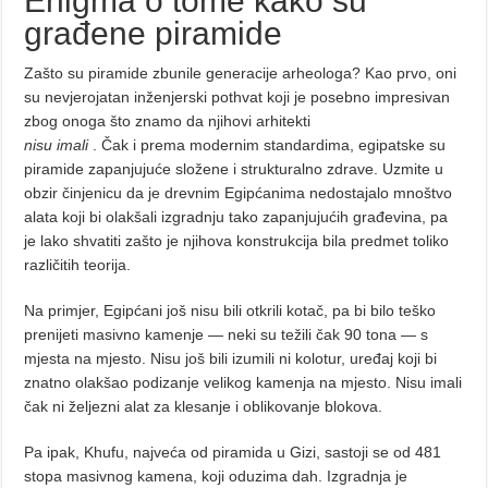
Enigma o tome kako su
građene piramide
Zašto su piramide zbunile generacije arheologa? Kao prvo, oni
su nevjerojatan inženjerski pothvat koji je posebno impresivan
zbog onoga što znamo da njihovi arhitekti
nisu imali
. Čak i prema modernim standardima, egipatske su
piramide zapanjujuće složene i strukturalno zdrave. Uzmite u
obzir činjenicu da je drevnim Egipćanima nedostajalo mnoštvo
alata koji bi olakšali izgradnju tako zapanjujućih građevina, pa
je lako shvatiti zašto je njihova konstrukcija bila predmet toliko
različitih teorija.
Na primjer, Egipćani još nisu bili otkrili kotač, pa bi bilo teško
prenijeti masivno kamenje — neki su težili čak 90 tona — s
mjesta na mjesto. Nisu još bili izumili ni kolotur, uređaj koji bi
znatno olakšao podizanje velikog kamenja na mjesto. Nisu imali
čak ni željezni alat za klesanje i oblikovanje blokova.
Pa ipak, Khufu, najveća od piramida u Gizi, sastoji se od 481
stopa masivnog kamena, koji oduzima dah. Izgradnja je