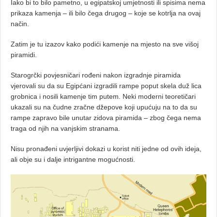
Iako bi to bilo pametno, u egipatskoj umjetnosti ili spisima nema
prikaza kamenja – ili bilo čega drugog – koje se kotrlja na ovaj
način.
Zatim je tu izazov kako podići kamenje na mjesto na sve višoj
piramidi.
Starogrčki povjesničari rođeni nakon izgradnje piramida
vjerovali su da su Egipćani izgradili rampe poput skela duž lica
grobnica i nosili kamenje tim putem. Neki moderni teoretičari
ukazali su na čudne zračne džepove koji upućuju na to da su
rampe zapravo bile unutar zidova piramida – zbog čega nema
traga od njih na vanjskim stranama.
Nisu pronađeni uvjerljivi dokazi u korist niti jedne od ovih ideja,
ali obje su i dalje intrigantne mogućnosti.