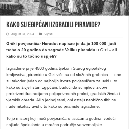
Kako su Egipćani izgradili piramide?
August 31, 2024
Vijesti
Grčki povjesničar Herodot napisao je da je 100 000 ljudi
trebalo 20 godina da sagrade Veliku piramidu u Gizi – ali
kako su to točno uspjeli?
Izgrađene prije 4500 godina tijekom Starog egipatskog
kraljevstva, piramide u Gizi više su od složenih grobnica — one
su također jedan od najboljih izvora povjesničara za uvid u to
kako su živjeli stari Egipćani, budući da su njihovi zidovi
prekriveni ilustracijama poljoprivrednih praksi, gradskih života i
vjerskih obreda. Ali o jednoj temi, oni ostaju neobično tihi: ne
nude nikakav uvid u to kako su piramide izgrađene.
To je misterij koji muči povjesničare tisućama godina, vodeći
najluđe špekulante u mračno područje vanzemaljske