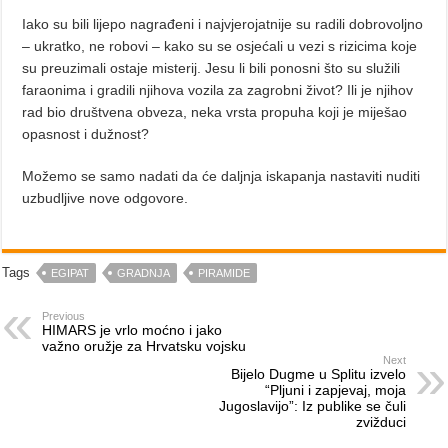
Iako su bili lijepo nagrađeni i najvjerojatnije su radili dobrovoljno
– ukratko, ne robovi – kako su se osjećali u vezi s rizicima koje
su preuzimali ostaje misterij. Jesu li bili ponosni što su služili
faraonima i gradili njihova vozila za zagrobni život? Ili je njihov
rad bio društvena obveza, neka vrsta propuha koji je miješao
opasnost i dužnost?
Možemo se samo nadati da će daljnja iskapanja nastaviti nuditi
uzbudljive nove odgovore.
Tags
EGIPAT
GRADNJA
PIRAMIDE
Previous
HIMARS je vrlo moćno i jako
važno oružje za Hrvatsku vojsku
Next
Bijelo Dugme u Splitu izvelo
“Pljuni i zapjevaj, moja
Jugoslavijo”: Iz publike se čuli
zvižduci