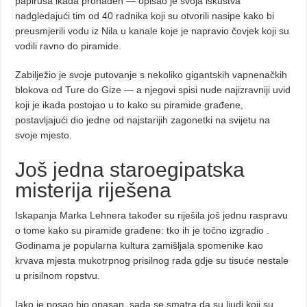
papirusa ikada pronađen — opisao je svoja iskustva
nadgledajući tim od 40 radnika koji su otvorili nasipe kako bi
preusmjerili vodu iz Nila u kanale koje je napravio čovjek koji su
vodili ravno do piramide.
Zabilježio je svoje putovanje s nekoliko gigantskih vapnenačkih
blokova od Ture do Gize — a njegovi spisi nude najizravniji uvid
koji je ikada postojao u to kako su piramide građene,
postavljajući dio jedne od najstarijih zagonetki na svijetu na
svoje mjesto.
Još jedna staroegipatska
misterija riješena
Iskapanja Marka Lehnera također su riješila još jednu raspravu
o tome kako su piramide građene: tko ih je točno izgradio .
Godinama je popularna kultura zamišljala spomenike kao
krvava mjesta mukotrpnog prisilnog rada gdje su tisuće nestale
u prisilnom ropstvu.
Iako je posao bio opasan, sada se smatra da su ljudi koji su