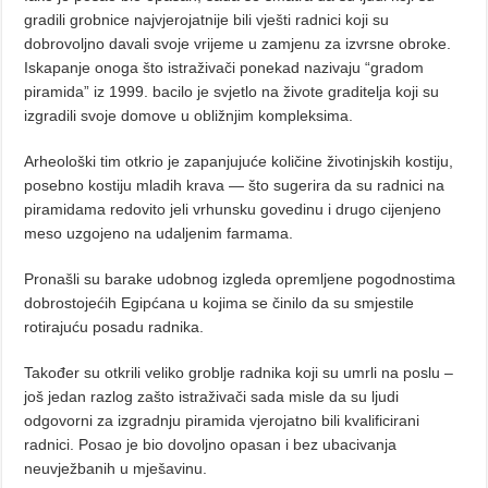
gradili grobnice najvjerojatnije bili vješti radnici koji su
dobrovoljno davali svoje vrijeme u zamjenu za izvrsne obroke.
Iskapanje onoga što istraživači ponekad nazivaju “gradom
piramida” iz 1999. bacilo je svjetlo na živote graditelja koji su
izgradili svoje domove u obližnjim kompleksima.
Arheološki tim otkrio je zapanjujuće količine životinjskih kostiju,
posebno kostiju mladih krava — što sugerira da su radnici na
piramidama redovito jeli vrhunsku govedinu i drugo cijenjeno
meso uzgojeno na udaljenim farmama.
Pronašli su barake udobnog izgleda opremljene pogodnostima
dobrostojećih Egipćana u kojima se činilo da su smjestile
rotirajuću posadu radnika.
Također su otkrili veliko groblje radnika koji su umrli na poslu –
još jedan razlog zašto istraživači sada misle da su ljudi
odgovorni za izgradnju piramida vjerojatno bili kvalificirani
radnici. Posao je bio dovoljno opasan i bez ubacivanja
neuvježbanih u mješavinu.