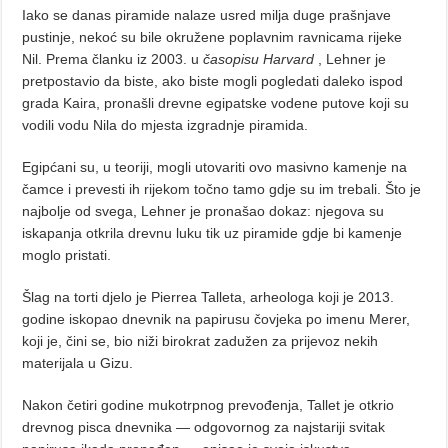
Iako se danas piramide nalaze usred milja duge prašnjave
pustinje, nekoć su bile okružene poplavnim ravnicama rijeke
Nil. Prema članku iz 2003. u
časopisu Harvard
, Lehner je
pretpostavio da biste, ako biste mogli pogledati daleko ispod
grada Kaira, pronašli drevne egipatske vodene putove koji su
vodili vodu Nila do mjesta izgradnje piramida.
Egipćani su, u teoriji, mogli utovariti ovo masivno kamenje na
čamce i prevesti ih rijekom točno tamo gdje su im trebali. Što je
najbolje od svega, Lehner je pronašao dokaz: njegova su
iskapanja otkrila drevnu luku tik uz piramide gdje bi kamenje
moglo pristati.
Šlag na torti djelo je Pierrea Talleta, arheologa koji je 2013.
godine iskopao dnevnik na papirusu čovjeka po imenu Merer,
koji je, čini se, bio niži birokrat zadužen za prijevoz nekih
materijala u Gizu.
Nakon četiri godine mukotrpnog prevođenja, Tallet je otkrio
drevnog pisca dnevnika — odgovornog za najstariji svitak