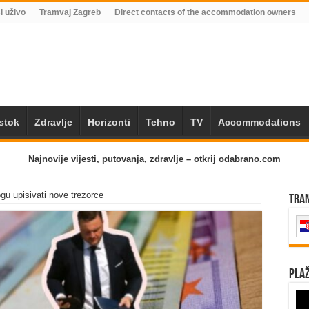
i uživo
Tramvaj Zagreb
Direct contacts of the accommodation owners
Istok
Zdravlje
Horizonti
Tehno
TV
Accommodations
Najnovije vijesti, putovanja, zdravlje – otkrij odabrano.com
gu upisivati nove trezorce
Tra
Plaž