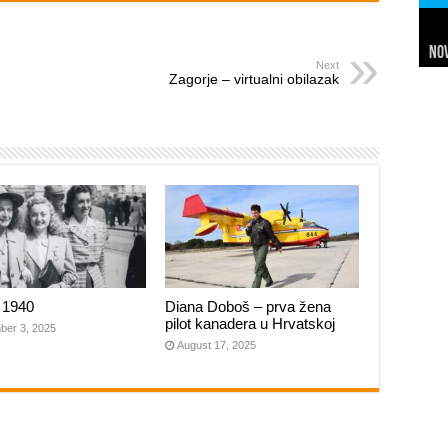
Nov
Sl
Net
Da
7 
24 
In
Hi
Next
Zagorje – virtualni obilazak
 1940
Diana Doboš – prva žena
pilot kanadera u Hrvatskoj
ber 3, 2025
August 17, 2025