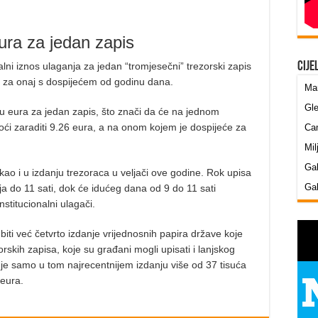
ura za jedan zapis
Cije
lni iznos ulaganja za jedan “tromjesečni” trezorski zapis
a za onaj s dospijećem od godinu dana.
Mar
Gle
ću eura za jedan zapis, što znači da će na jednom
oći zaraditi 9.26 eura, a na onom kojem je dospijeće za
Cam
Mil
Gab
i kao i u izdanju trezoraca u veljači ove godine. Rok upisa
Gab
ja do 11 sati, dok će idućeg dana od 9 do 11 sati
nstitucionalni ulagači.
iti već četvrto izdanje vrijednosnih papira države koje
orskih zapisa, koje su građani mogli upisati i lanjskog
 je samo u tom najrecentnijem izdanju više od 37 tisuća
 eura.