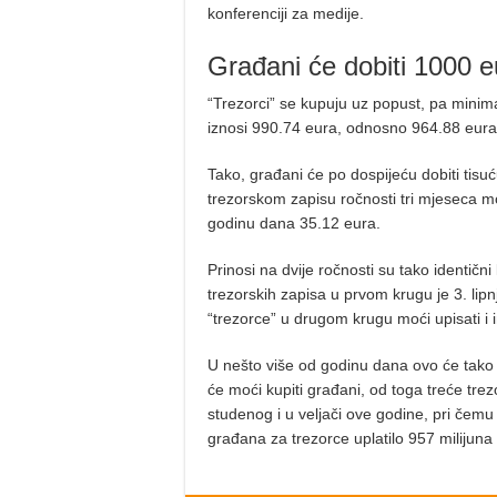
konferenciji za medije.
Građani će dobiti 1000 e
“Trezorci” se kupuju uz popust, pa minima
iznosi 990.74 eura, odnosno 964.88 eur
Tako, građani će po dospijeću dobiti tisu
trezorskom zapisu ročnosti tri mjeseca m
godinu dana 35.12 eura.
Prinosi na dvije ročnosti su tako identičn
trezorskih zapisa u prvom krugu je 3. lipn
“trezorce” u drugom krugu moći upisati i i
U nešto više od godinu dana ovo će tako b
će moći kupiti građani, od toga treće trez
studenog i u veljači ove godine, pri čemu
građana za trezorce uplatilo 957 milijuna