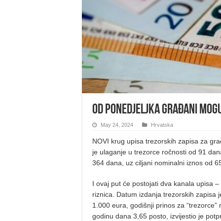
Od ponedjeljka građani mogu
May 24, 2024
Hrvatska
NOVI krug upisa trezorskih zapisa za gr
je ulaganje u trezorce ročnosti od 91 dana
364 dana, uz ciljani nominalni iznos od 6
I ovaj put će postojati dva kanala upisa 
riznica. Datum izdanja trezorskih zapisa je
1.000 eura, godišnji prinos za “trezorce” 
godinu dana 3,65 posto, izvijestio je pot