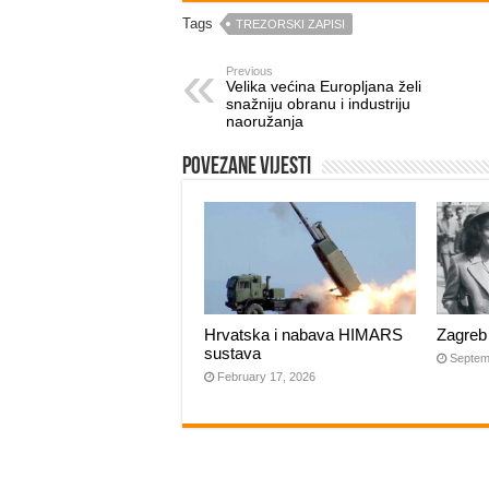
Tags
TREZORSKI ZAPISI
Previous
Velika većina Europljana želi
snažniju obranu i industriju
naoružanja
Povezane vijesti
Hrvatska i nabava HIMARS
Zagreb
sustava
Septem
February 17, 2026