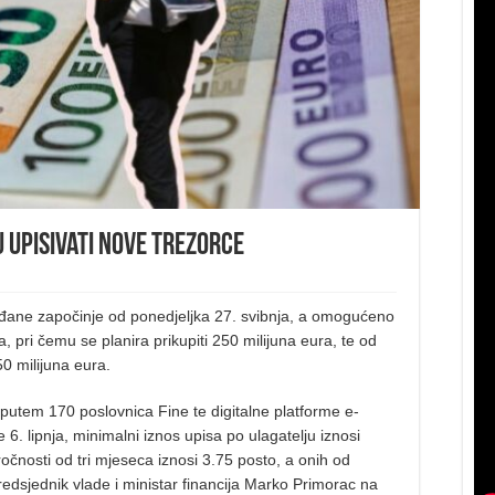
 upisivati nove trezorce
ađane započinje od ponedjeljka 27. svibnja, a omogućeno
, pri čemu se planira prikupiti 250 milijuna eura, te od
50 milijuna eura.
– putem 170 poslovnica Fine te digitalne platforme e-
 6. lipnja, minimalni iznos upisa po ulagatelju iznosi
ročnosti od tri mjeseca iznosi 3.75 posto, a onih od
predsjednik vlade i ministar financija Marko Primorac na