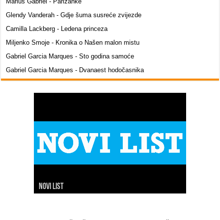
Marius Gabriel - Parižanke
Glendy Vanderah - Gdje šuma susreće zvijezde
Camilla Lackberg - Ledena princeza
Miljenko Smoje - Kronika o Našen malon mistu
Gabriel Garcia Marques - Sto godina samoće
Gabriel Garcia Marques - Dvanaest hodočasnika
Novi list
Slobodna Dalmacija
Net.hr
Dalmacija danas
7 dnevno
24 sata
Index
Hina