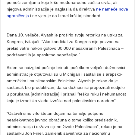
pomoći zemljama koje krše međunarodnu zaštitu civila, ali
njegova administracija je naglasila da direktiva
ne nameće nova
ograničenja
i ne vjeruje da Izrael krši taj standard.
Dana 10. veljače, Aiyash je proširio svoju retoriku na utrku za
Kongres, tvitajući: “Ako kandidat za Kongres nije pozvao na
prekid vatre nakon gotovo 30.000 masakriranih Palestinaca –
podržavati ih je apsolutno nepoželjno.”
Biden se naizgled počinje brinuti: početkom veljače dužnosnici
administracije otputovali su u Michigan i sastali se s arapsko-
američkim i muslimanskim čelnicima. Aiyash je rekao da je
sastanak bio produktivan, da su dužnosnici prepoznali nedjelo
u porukama [administracije] i priznali “tešku ruku i nehumanost
koju je izraelska vlada izvršila nad palestinskim narodom”.
“Ostavili smo vrlo štetan dojam na temelju potpuno
neadekvatnog javnog obračuna o tome koliko predsjednik,
administracija i država cijene živote Palestinaca”, rekao je na
sastanku Jon Finer, zamjenik savjetnika za nacionalnu