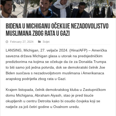
Bidena u Michiganu očekuje nezadovoljstvo
muslimana zbog rata u Gazi
February 27, 2024
Svijet
LANSING, Michigan, 27. veljače 2024. (Hina/AFP) – Američka
savezna država Michigan glasa u utorak na predsjedničkim
predizborima na kojima se očekuje da će za Donalda Trumpa
to biti samo još jedna potvrda, dok se demokratski čelnik Joe
Biden suočava s nezadovoljstvom muslimana i Amerikanaca
arapskog podrijetla zbog rata u Gazi.
Krajem listopada, čelnik demokratskog kluba u Zastupničkom
domu Michigana, Abraham Aiyash, stao je pred tisuće
okupljenih u centru Detroita kako bi osudio čovjeka koji se
natječe za još četiri godine u Ovalnom uredu.