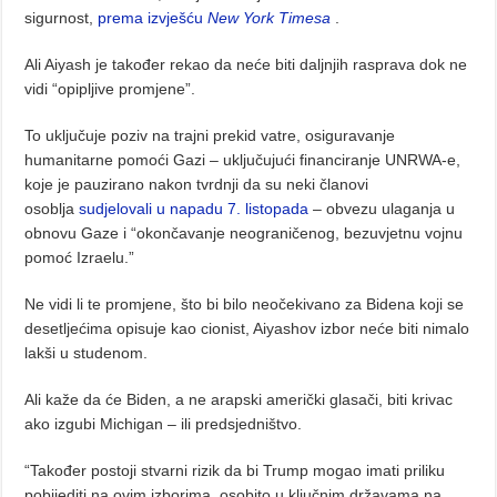
sigurnost,
prema izvješću
New York Timesa
.
Ali Aiyash je također rekao da neće biti daljnjih rasprava dok ne
vidi “opipljive promjene”.
To uključuje poziv na trajni prekid vatre, osiguravanje
humanitarne pomoći Gazi – uključujući financiranje UNRWA-e,
koje je pauzirano nakon tvrdnji da su neki članovi
osoblja
sudjelovali u napadu 7. listopada
– obvezu ulaganja u
obnovu Gaze i “okončavanje neograničenog, bezuvjetnu vojnu
pomoć Izraelu.”
Ne vidi li te promjene, što bi bilo neočekivano za Bidena koji se
desetljećima opisuje kao cionist, Aiyashov izbor neće biti nimalo
lakši u studenom.
Ali kaže da će Biden, a ne arapski američki glasači, biti krivac
ako izgubi Michigan – ili predsjedništvo.
“Također postoji stvarni rizik da bi Trump mogao imati priliku
pobijediti na ovim izborima, osobito u ključnim državama na