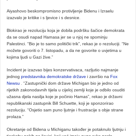
Aiyashovo beskompromisno protivljenje Bidenu i Izraelu
izazvalo je kritike i s ljevice i s desnice.
Blokirao je rezoluciju koja je dobila podršku šačice demokrata
da se osudi napad Hamasa jer se u njoj ne spominju
Palestinci. “Bio je to samo politički trik”, rekao je o rezoluciji. “Ne
možete govoriti o 7. listopadu, a da ne govorite o uvjetima u
kojima ljudi u Gazi žive.”
Incident je izazvao bijes konzervativaca, razljutio najmanje
jednog
predstavnika demokratske države
i završio na
Fox
Newsu
. “Zastupnički dom države Michigan bio je jedno od
rijetkih zakonodavnih tijela u cijeloj zemlji koje je odbilo osuditi
užasna djela nasilja koje je počinio Hamas”, rekao je državni
republikanski zastupnik Bill Schuette, koji je sponzorirao
rezoluciju. “Osjetio sam puno ljutnje i frustracije s obje strane
prolaza.”
Okretanje od Bidena u Michiganu također je potaknulo ljutnju i
tjeskobu nekih na ljevici, koji već imaju pune ruke posla