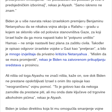
predsjedničkim izborima]”, rekao je Aiyash. “Samo iskreno ne
znam.”
Biden je u više navrata rekao izraelskom premijeru Benjaminu
Netanyahuu da se nikakva vojna akcija u Rafahu – gradu u
kojem se sklonilo više od polovice stanovništva Gaze, za koji
Izrael kaže da ga mora napasti kako bi “potpuno uništio”
Hamas – ne smije nastaviti bez plana za zaštitu civila. Također
je opisao odgovor izraelske vojske u Gazi kao “pretjeran”, a bilo
je
mnogo izvještaja
da privatno
kritizira Netanyahua .
“Mislim da
se mora promijeniti”,
rekao je Biden na zatvorenom prikupljanju
sredstava
u prosincu.
Ali ništa od toga Aiyashu ne znači ništa, kaže on, sve dok Biden
ne prestane opskrbljivati ​​Izrael s onim što opisuje kao
“neograničenu” vojnu pomoć. “To je gotovo kao da nekoga
zamolite da prestane piti, ali mu onda date ključeve od trgovine
alkoholnim pićima”, rekao je Aiyash.
Biden je izdao direktivu koja bi mu omogućila smanjenje vojne