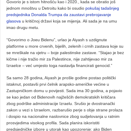
Govorio je s istom hitnošću kao i 2020., kada se obratio još
jednom mnoštvu u Detroitu kako bi osudio
pokušaj tadašnjeg
predsjednika Donalda Trumpa da zaustavi prebrojavanje
glasova
u kritičnoj državi koja se mijenja. Ali sada je na umu
imao drugu metu.
“Govorimo o Joeu Bidenu”, urlao je Aiyash s uzdignute
platforme u more crvenih, bijelih, zelenih i crnih zastava koje su
se mreškale na vjetru – boje palestinske zastave. “Stajao je bez
kičme i nije tražio mir za Palestince, nije zahtijevao mir za
Izraelce – već umjesto toga nastavlja financirati genocid.”
Sa samo 28 godina, Aiyash je prošle godine postao politički
istaknut, postavši prvi čelnik arapsko-američke većine u
Zastupničkom domu u povijesti. Sada ima 30 godina, a pojavio
se kao jedan od Bidenovih najžešćih demokratskih kritičara
zbog podrške administracije Izraelu. Srušio je dvostranački
zakon u vezi s Izraelom, razbarušio perje s obje strane prolaza
i dospio na nacionalne naslovnice zbog sudjelovanja u ratnim
prosvjedima visokog profila. Sada planira iskoristiti
predsjedničke izbore u utorak kao upozorenje: ako Biden