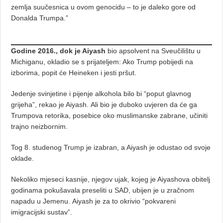
zemlja suučesnica u ovom genocidu – to je daleko gore od
Donalda Trumpa.”
Godine 2016., dok je Aiyash
bio apsolvent na Sveučilištu u
Michiganu, okladio se s prijateljem: Ako Trump pobijedi na
izborima, popit će Heineken i jesti pršut.
Jedenje svinjetine i pijenje alkohola bilo bi “poput glavnog
grijeha”, rekao je Aiyash. Ali bio je duboko uvjeren da će ga
Trumpova retorika, posebice oko muslimanske zabrane, učiniti
trajno neizbornim.
Tog 8. studenog Trump je izabran, a Aiyash je odustao od svoje
oklade.
Nekoliko mjeseci kasnije, njegov ujak, kojeg je Aiyashova obitelj
godinama pokušavala preseliti u SAD, ubijen je u zračnom
napadu u Jemenu. Aiyash je za to okrivio “pokvareni
imigracijski sustav”.