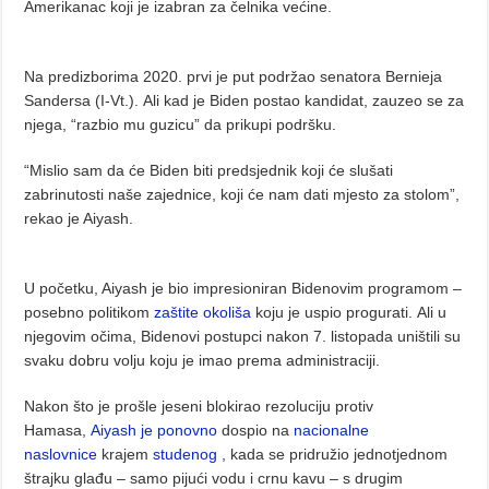
Amerikanac koji je izabran za čelnika većine.
Na predizborima 2020. prvi je put podržao senatora Bernieja
Sandersa (I-Vt.). Ali kad je Biden postao kandidat, zauzeo se za
njega, “razbio mu guzicu” da prikupi podršku.
“Mislio sam da će Biden biti predsjednik koji će slušati
zabrinutosti naše zajednice, koji će nam dati mjesto za stolom”,
rekao je Aiyash.
U početku, Aiyash je bio impresioniran Bidenovim programom –
posebno politikom
zaštite okoliša
koju je uspio progurati. Ali u
njegovim očima, Bidenovi postupci nakon 7. listopada uništili su
svaku dobru volju koju je imao prema administraciji.
Nakon što je prošle jeseni blokirao rezoluciju protiv
Hamasa,
Aiyash je ponovno
dospio na
nacionalne
naslovnice
krajem
studenog
, kada se pridružio jednotjednom
štrajku glađu – samo pijući vodu i crnu kavu – s drugim