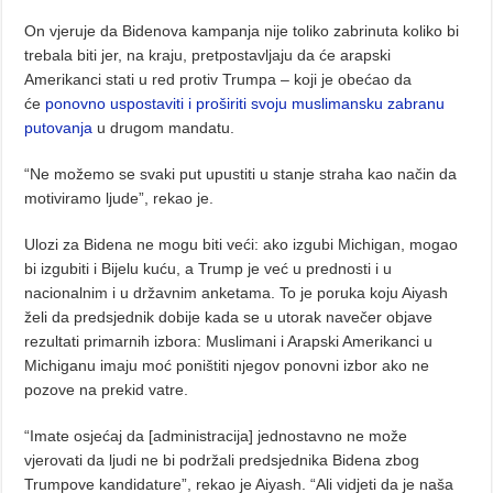
On vjeruje da Bidenova kampanja nije toliko zabrinuta koliko bi
trebala biti jer, na kraju, pretpostavljaju da će arapski
Amerikanci stati u red protiv Trumpa – koji je obećao da
će
ponovno uspostaviti i proširiti svoju muslimansku zabranu
putovanja
u drugom mandatu.
“Ne možemo se svaki put upustiti u stanje straha kao način da
motiviramo ljude”, rekao je.
Ulozi za Bidena ne mogu biti veći: ako izgubi Michigan, mogao
bi izgubiti i Bijelu kuću, a Trump je već u prednosti i u
nacionalnim i u državnim anketama. To je poruka koju Aiyash
želi da predsjednik dobije kada se u utorak navečer objave
rezultati primarnih izbora: Muslimani i Arapski Amerikanci u
Michiganu imaju moć poništiti njegov ponovni izbor ako ne
pozove na prekid vatre.
“Imate osjećaj da [administracija] jednostavno ne može
vjerovati da ljudi ne bi podržali predsjednika Bidena zbog
Trumpove kandidature”, rekao je Aiyash. “Ali vidjeti da je naša