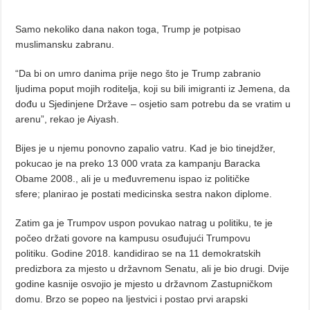
Samo nekoliko dana nakon toga, Trump je potpisao
muslimansku zabranu.
“Da bi on umro danima prije nego što je Trump zabranio
ljudima poput mojih roditelja, koji su bili imigranti iz Jemena, da
dođu u Sjedinjene Države – osjetio sam potrebu da se vratim u
arenu”, rekao je Aiyash.
Bijes je u njemu ponovno zapalio vatru. Kad je bio tinejdžer,
pokucao je na preko 13 000 vrata za kampanju Baracka
Obame 2008., ali je u međuvremenu ispao iz političke
sfere; planirao je postati medicinska sestra nakon diplome.
Zatim ga je Trumpov uspon povukao natrag u politiku, te je
počeo držati govore na kampusu osuđujući Trumpovu
politiku. Godine 2018. kandidirao se na 11 demokratskih
predizbora za mjesto u državnom Senatu, ali je bio drugi. Dvije
godine kasnije osvojio je mjesto u državnom Zastupničkom
domu. Brzo se popeo na ljestvici i postao prvi arapski