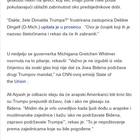
pokušavajući ublažiti zabrinutost oko predsjednikove dobi.
“Dakle, žele Donalda Trumpa?” frustrirana zastupnica Debbie
Dingell (D-Mich.)
upitala je u prosincu
. “Ovo je čovjek koji ih je
nazvao štetočinama i rekao da će ih zabraniti.”
U nedjelju se guvernerka Michigana Gretchen Whitmer
osvrnula na to pitanje, rekavši: “Važno je ne izgubiti iz vida
činjenicu da svaki glas koji nije dat za Joea Bidena podržava
drugi Trumpov mandat,” na CNN-ovoj emisiji State of
the
Union
.
Ali Aiyash je odbacio ideju da će arapski Amerikanci biti krivi što
su Trumpu prepustili državu, čak i ako ne glasaju za
Bidena. “Mislim da je vrlo uvredljivo kada ljudi dođu u arapske i
muslimanske zajednice i kažu ‘ako ne podržavate Bidena,
zapravo podržavate Trumpa'”, rekao je. “To je nepoštovanje
prema zajednicama koje su bile pogođene.”