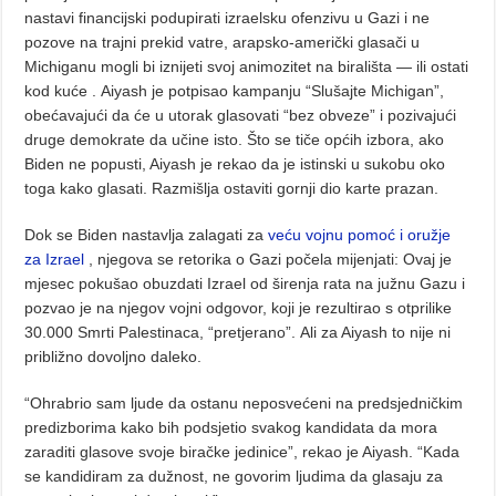
nastavi financijski podupirati izraelsku ofenzivu u Gazi i ne
pozove na trajni prekid vatre, arapsko-američki glasači u
Michiganu mogli bi iznijeti svoj animozitet na birališta — ili ostati
kod kuće . Aiyash je potpisao kampanju “Slušajte Michigan”,
obećavajući da će u utorak glasovati “bez obveze” i pozivajući
druge demokrate da učine isto. Što se tiče općih izbora, ako
Biden ne popusti, Aiyash je rekao da je istinski u sukobu oko
toga kako glasati. Razmišlja ostaviti gornji dio karte prazan.
Dok se Biden nastavlja zalagati za
veću vojnu pomoć i oružje
za Izrael
, njegova se retorika o Gazi počela mijenjati: Ovaj je
mjesec pokušao obuzdati Izrael od širenja rata na južnu Gazu i
pozvao je na njegov vojni odgovor, koji je rezultirao s otprilike
30.000 Smrti Palestinaca, “pretjerano”. Ali za Aiyash to nije ni
približno dovoljno daleko.
“Ohrabrio sam ljude da ostanu neposvećeni na predsjedničkim
predizborima kako bih podsjetio svakog kandidata da mora
zaraditi glasove svoje biračke jedinice”, rekao je Aiyash. “Kada
se kandidiram za dužnost, ne govorim ljudima da glasaju za