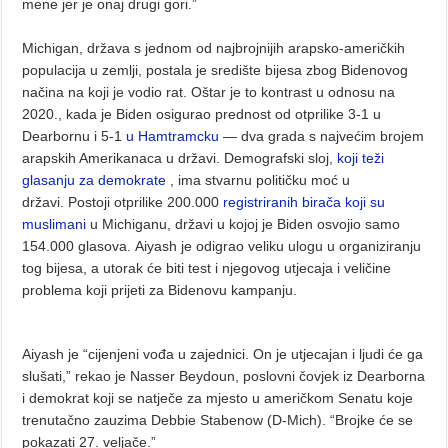
mene jer je onaj drugi gori.”
Michigan, država s jednom od najbrojnijih arapsko-američkih
populacija u zemlji, postala je središte bijesa zbog Bidenovog
načina na koji je vodio rat. Oštar je to kontrast u odnosu na
2020., kada je Biden osigurao prednost od otprilike 3-1 u
Dearbornu i 5-1
u Hamtramcku
— dva grada s najvećim brojem
arapskih Amerikanaca u državi. Demografski sloj,
koji teži
glasanju za demokrate
, ima stvarnu političku moć u
državi. Postoji otprilike 200.000
registriranih birača koji su
muslimani
u Michiganu, državi u kojoj je Biden osvojio samo
154.000 glasova. Aiyash je odigrao veliku ulogu u organiziranju
tog bijesa, a utorak će biti test i njegovog utjecaja i veličine
problema koji prijeti za Bidenovu kampanju.
Aiyash je “cijenjeni vođa u zajednici. On je utjecajan i ljudi će ga
slušati,” rekao je Nasser Beydoun, poslovni čovjek iz Dearborna
i demokrat koji se natječe za mjesto u američkom Senatu koje
trenutačno zauzima Debbie Stabenow (D-Mich). “Brojke će se
pokazati 27. veljače.”