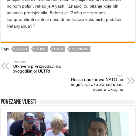
bojnom polju”, rekao je Aiyash. “Znajući to, pitanje koje bih
postavio predsjedniku Bidenu je: ‘Zašto ste spremni
kompromitirati svetost naše demokracije kako biste podržali
Netanyahua?’”
Tags
AIYASH
BIDEN
GAZA
MICHIGAN
Previous
Otkriveni prvi izvođači na
ovogodišnjoj ULTRI
Next
Rusija upozorava NATO na
mogući rat ako Zapad ubaci
trupe u Ukrajinu
Povezane vijesti