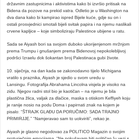
državnim zastupnicima i aktivistima kako bi izvršio pritisak na
Bidena da pozove na prekid vatra. Odletio je u Washington na
dva dana kako bi kampirao ispred Bijele kuće, gdje su on i
ostali prosvjednici smotali bijeli svitak papira i na njemu naslikali
crvene kapljice – koje simboliziraju Palestince ubijene u ratu.
Sada se Aiyash bori sa svojom duboko ukorijenjenom mržnjom
prema Trumpu i gnušanjem prema Bidenovoj nepokolebljivoj
podršci Izraelu dok šokantan broj Palestinaca gubi živote.
10. siječnja, na dan kada se zakonodavno tijelo Michigana
vratilo s praznika, Aiyash je sjedio u svom uredu u
Lansingu. Fotografija Abrahama Lincolna visjela je visoko na
zidu. Njegov radni stol bio je kaotičan – na njemu je bila
plastična žlica, valjak za dlačice, maska ​​s otiskom Keffiyeh koju
je ranije nosio na podu Doma i papirnati znak na kojem je
pisalo: “ŠTRAJK GLAĐU DA PORUČIMO: SADA TRAJNO
PRIMIRJJE.” “Namjeravao sam to uokviriti”, rekao je.
Aiyash je glasno negodovao za POLITICO Magazin o svojim
proturječnim emocijama. “Ne pokušavam biti političan [u vezi s