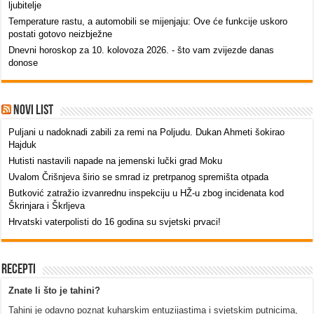
ljubitelje
Temperature rastu, a automobili se mijenjaju: Ove će funkcije uskoro
postati gotovo neizbježne
Dnevni horoskop za 10. kolovoza 2026. - što vam zvijezde danas
donose
novi list
Puljani u nadoknadi zabili za remi na Poljudu. Dukan Ahmeti šokirao
Hajduk
Hutisti nastavili napade na jemenski lučki grad Moku
Uvalom Črišnjeva širio se smrad iz pretrpanog spremišta otpada
Butković zatražio izvanrednu inspekciju u HŽ-u zbog incidenata kod
Škrinjara i Škrljeva
Hrvatski vaterpolisti do 16 godina su svjetski prvaci!
Recepti
Znate li što je tahini?
Tahini je odavno poznat kuharskim entuzijastima i svjetskim putnicima,