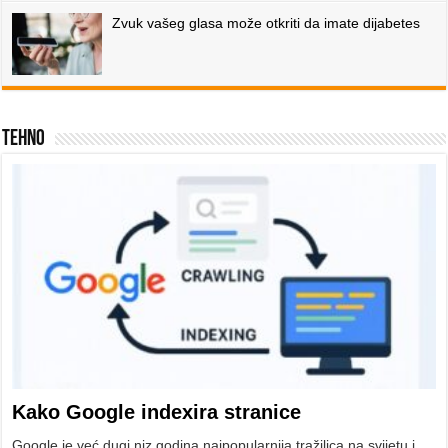
Zvuk vašeg glasa može otkriti da imate dijabetes
Tehno
Kako Google indexira stranice
Google je već dugi niz godina najpopularnija tražilica na svijetu i